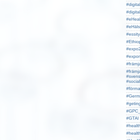
#digita
#digita
#eHeal
#eHäl
#essity
#Ethio
#expo
#expor
#främj
#främj
#svens
#socia
#förma
#Germ
#getin
#GPC_
#GTAI
#healt
#heal