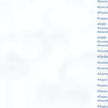
#perso
#preci
#Radio
#rappo
#SME 
#susta
#memb
#SME 
#susta
#memb
#socia
#Strålt
#susta
#sven
#Sveri
#svpol
#swec
#Sweca
#Sweca
#memb
#Sweca