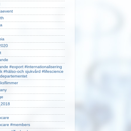
l
laevent
th
sa
pia
2020
t
ande
ande #export #internationalisering
k #hälso-och sjukvård #lifescience
ldepartementet
ksflimmer
any
ge
2018
hcare
thcare #members