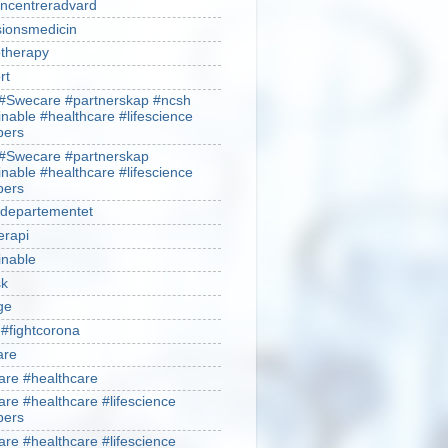
ncentreradvard
sionsmedicin
therapy
rt
#Swecare #partnerskap #ncsh
inable #healthcare #lifescience
ers
#Swecare #partnerskap
inable #healthcare #lifescience
ers
ldepartementet
erapi
inable
sk
ge
 #fightcorona
are
re #healthcare
re #healthcare #lifescience
ers
re #healthcare #lifescience