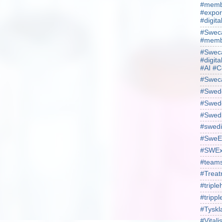
#membe
#expor
#digit
#Sweca
#membe
#Sweca
#digita
#AI #C
#Swec
#Swede
#Swede
#Swed
#swedi
#SweE
#SWEx
#team
#Treat
#triple
#trippl
#Tyskl
#Vital