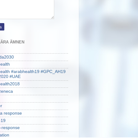
ÄRA ÄMNEN
da2030
ealth
health #arabhealth19 #GPC_AH19
2020 #UAE
ealth2018
zeneca
r
a response
-19
-response
ation