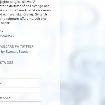
lighet att göra själva. Vi
rar aktiviteter både i Sverige och
länder för att marknadsföra svensk
rd och svenska företag. Syftet är
mma närmare affärerna och öka
 export.
fo
wecare.se
SWECARE PÅ TWITTER
s by SwecareSweden
KTA OSS
t
*
lande
*