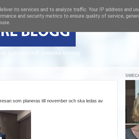
liver its services and to analyze traffic. Your IP address and u
rmance and security metrics to ensure quality of service, gene
buse.
sk sjukvård och svenska företag
SWECA
aresan som planeras till november och ska ledas av