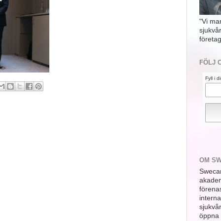
"Vi ma
sjukvå
företag
FÖLJ 
Fyll i 
OM S
Swecar
akademi
förena
interna
sjukvå
öppna 