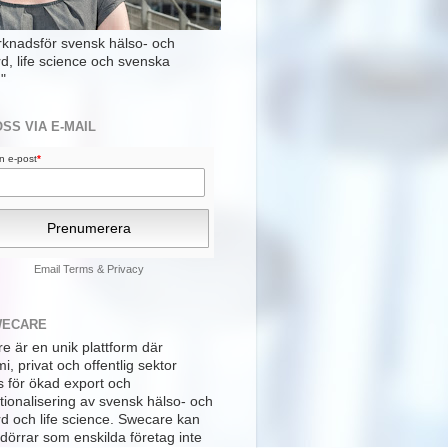
rknadsför svensk hälso- och
rd, life science och svenska
"
OSS VIA E-MAIL
din e-post
*
Email
Terms
&
Privacy
WECARE
e är en unik plattform där
, privat och offentlig sektor
s för ökad export och
tionalisering av svensk hälso- och
rd och life science. Swecare kan
dörrar som enskilda företag inte