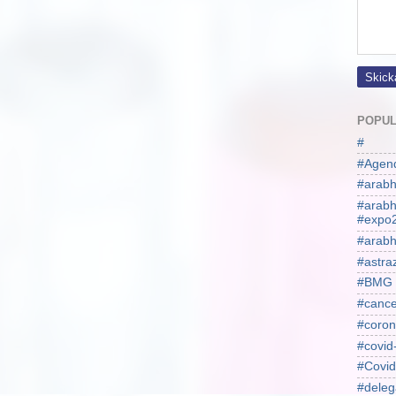
POPUL
#
#Agen
#arabh
#arab
#expo
#arabh
#astra
#BMG
#cance
#coron
#covid
#Covid
#deleg