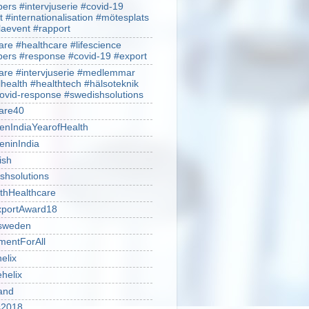
rs #intervjuserie #covid-19
t #internationalisation #mötesplats
alaevent #rapport
re #healthcare #lifescience
rs #response #covid-19 #export
re #intervjuserie #medlemmar
lhealth #healthtech #hälsoteknik
ovid-response #swedishsolutions
are40
nIndiaYearofHealth
ninIndia
ish
shsolutions
thHealthcare
portAward18
sweden
mentForAll
helix
ehelix
and
is2018