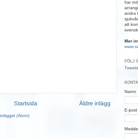
har möj
arrange
andra 
sjukvå
att ko
svensk
Mer in
www.s
FÖLJ 
Tweet
KONTA
Namn
Startsida
Äldre inlägg
E-pos
inlägget (Atom)
Medde