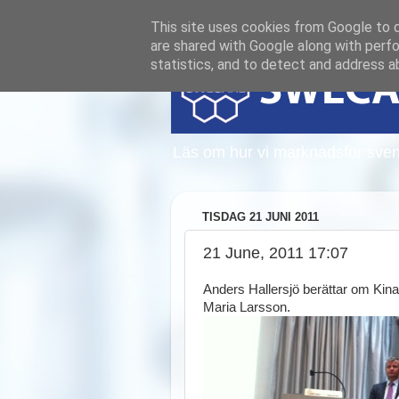
This site uses cookies from Google to de
are shared with Google along with perfo
statistics, and to detect and address a
Läs om hur vi marknadsför sven
TISDAG 21 JUNI 2011
21 June, 2011 17:07
Anders Hallersjö berättar om Kin
Maria Larsson.