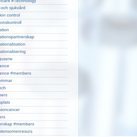
hcare #Technology
-och sjukvård
ion control
ionskontroll
ation
ationspartnerskap
ationalisation
ationalisering
juserie
ience
cience #members
emmar
ech
ers
plats
isioncancer
ers
nerskap #members
ntensomenresurs