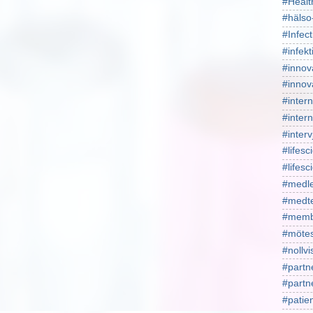
#Healt
#hälso
#Infect
#infekt
#innov
#innov
#intern
#intern
#interv
#lifesc
#lifes
#medl
#medt
#memb
#mötes
#nollv
#partn
#part
#patie