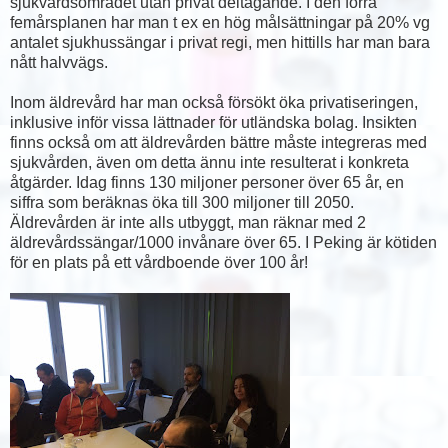
sjukvårdsområdet utan privat deltagande. I den förra
femårsplanen har man t ex en hög målsättningar på 20% vg
antalet sjukhussängar i privat regi, men hittills har man bara
nått halvvägs.
Inom äldrevård har man också försökt öka privatiseringen,
inklusive inför vissa lättnader för utländska bolag. Insikten
finns också om att äldrevården bättre måste integreras med
sjukvården, även om detta ännu inte resulterat i konkreta
åtgärder. Idag finns 130 miljoner personer över 65 år, en
siffra som beräknas öka till 300 miljoner till 2050.
Äldrevården är inte alls utbyggt, man räknar med 2
äldrevårdssängar/1000 invånare över 65. I Peking är kötiden
för en plats på ett vårdboende över 100 år!