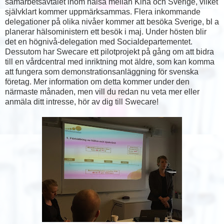
samarbetsavtalet inom hälsa mellan Kina och Sverige, vilket
självklart kommer uppmärksammas. Flera inkommande
delegationer på olika nivåer kommer att besöka Sverige, bl a
planerar hälsoministern ett besök i maj. Under hösten blir
det en högnivå-delegation med Socialdepartementet.
Dessutom har Swecare ett pilotprojekt på gång om att bidra
till en vårdcentral med inriktning mot äldre, som kan komma
att fungera som demonstrationsanläggning för svenska
företag. Mer information om detta kommer under den
närmaste månaden, men vill du redan nu veta mer eller
anmäla ditt intresse, hör av dig till Swecare!