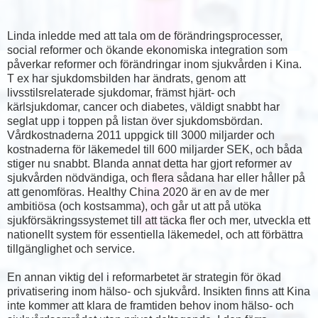
Linda inledde med att tala om de förändringsprocesser,
social reformer och ökande ekonomiska integration som
påverkar reformer och förändringar inom sjukvården i Kina.
T ex har sjukdomsbilden har ändrats, genom att
livsstilsrelaterade sjukdomar, främst hjärt- och
kärlsjukdomar, cancer och diabetes, väldigt snabbt har
seglat upp i toppen på listan över sjukdomsbördan.
Vårdkostnaderna 2011 uppgick till 3000 miljarder och
kostnaderna för läkemedel till 600 miljarder SEK, och båda
stiger nu snabbt. Blanda annat detta har gjort reformer av
sjukvården nödvändiga, och flera sådana har eller håller på
att genomföras. Healthy China 2020 är en av de mer
ambitiösa (och kostsamma), och går ut att på utöka
sjukförsäkringssystemet till att täcka fler och mer, utveckla ett
nationellt system för essentiella läkemedel, och att förbättra
tillgänglighet och service.
En annan viktig del i reformarbetet är strategin för ökad
privatisering inom hälso- och sjukvård. Insikten finns att Kina
inte kommer att klara de framtiden behov inom hälso- och