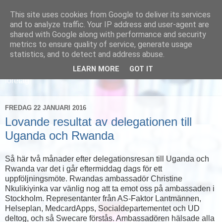
This site uses cookies from Google to deliver its services
and to analyze traffic. Your IP address and user-agent are
shared with Google along with performance and security
metrics to ensure quality of service, generate usage
statistics, and to detect and address abuse.
LEARN MORE
GOT IT
Läs om hur vi marknadsför svensk sjukvård och svenska
företag
FREDAG 22 JANUARI 2016
Lovande resultat av delegationen till
Uganda och Rwanda
Så här två månader efter delegationsresan till Uganda och
Rwanda var det i går eftermiddag dags för ett
uppföljningsmöte. Rwandas ambassadör Christine
Nkulikiyinka var vänlig nog att ta emot oss på ambassaden i
Stockholm. Representanter från AS-Faktor Lantmännen,
Helseplan, MedcardApps, Socialdepartementet och UD
deltog, och så Swecare förstås. Ambassadören hälsade alla