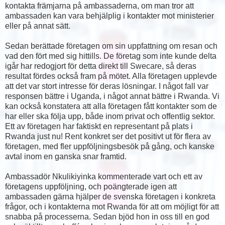
kontakta främjarna på ambassaderna, om man tror att
ambassaden kan vara behjälplig i kontakter mot ministerier
eller på annat sätt.
Sedan berättade företagen om sin uppfattning om resan och
vad den fört med sig hittills. De företag som inte kunde delta
igår har redogjort för detta direkt till Swecare, så deras
resultat fördes också fram på mötet. Alla företagen upplevde
att det var stort intresse för deras lösningar. I något fall var
responsen bättre i Uganda, i något annat bättre i Rwanda. Vi
kan också konstatera att alla företagen fått kontakter som de
har eller ska följa upp, både inom privat och offentlig sektor.
Ett av företagen har faktiskt en representant på plats i
Rwanda just nu! Rent konkret ser det positivt ut för flera av
företagen, med fler uppföljningsbesök på gång, och kanske
avtal inom en ganska snar framtid.
Ambassadör Nkulikiyinka kommenterade vart och ett av
företagens uppföljning, och poängterade igen att
ambassaden gärna hjälper de svenska företagen i konkreta
frågor, och i kontakterna mot Rwanda för att om möjligt för att
snabba på processerna. Sedan bjöd hon in oss till en god