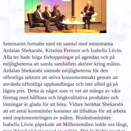
Seminariet fortsatte med ett samtal med ministrarna
Ardalan Shekarabi, Kristina Persson och Isabella Lövin.
Alla tre hade höga förhoppningar på agendan och på
möjligheterna att samla samhällets aktörer kring målen.
Ardalan Shekarabi nämnde möjligheterna för den
offentliga sektorn att utöva konsumentmakt genom att
använda offentliga upphandlingar och inte alltid gå på
lägsta pris. Detta är något som vi vet att många av våra
företag med hållbara och högkvalitativa produkter och
lösningar är glada för att höra. Vidare berättar Shekarabi
att ett antal kommittéer kommer att tillsättas för att arbeta
med implementeringen av målen. Biståndsminister
Isabella Lövin påpekade att Milleniemålen ledde oss långt,
men ibland på bekostnad av miljön. Det är därför mycket