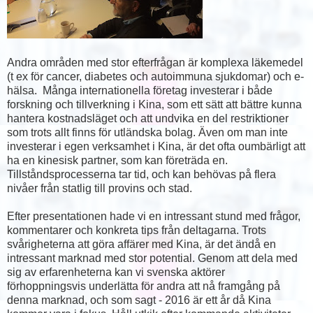
Andra områden med stor efterfrågan är komplexa läkemedel
(t ex för cancer, diabetes och autoimmuna sjukdomar) och e-
hälsa. Många internationella företag investerar i både
forskning och tillverkning i Kina, som ett sätt att bättre kunna
hantera kostnadsläget och att undvika en del restriktioner
som trots allt finns för utländska bolag. Även om man inte
investerar i egen verksamhet i Kina, är det ofta oumbärligt att
ha en kinesisk partner, som kan företräda en.
Tillståndsprocesserna tar tid, och kan behövas på flera
nivåer från statlig till provins och stad.
Efter presentationen hade vi en intressant stund med frågor,
kommentarer och konkreta tips från deltagarna. Trots
svårigheterna att göra affärer med Kina, är det ändå en
intressant marknad med stor potential. Genom att dela med
sig av erfarenheterna kan vi svenska aktörer
förhoppningsvis underlätta för andra att nå framgång på
denna marknad, och som sagt - 2016 är ett år då Kina