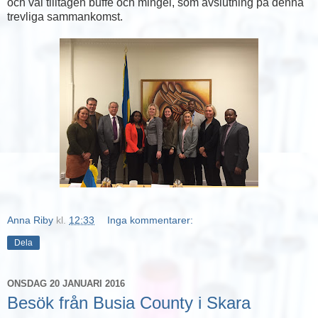
och väl tilltagen buffé och mingel, som avslutning på denna
trevliga sammankomst.
Anna Riby
kl.
12:33
Inga kommentarer:
Dela
ONSDAG 20 JANUARI 2016
Besök från Busia County i Skara