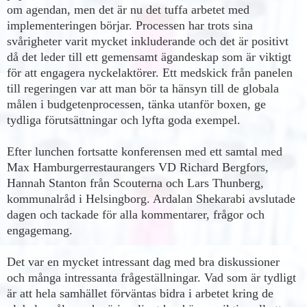
om agendan, men det är nu det tuffa arbetet med
implementeringen börjar. Processen har trots sina
svårigheter varit mycket inkluderande och det är positivt
då det leder till ett gemensamt ägandeskap som är viktigt
för att engagera nyckelaktörer. Ett medskick från panelen
till regeringen var att man bör ta hänsyn till de globala
målen i budgetenprocessen, tänka utanför boxen, ge
tydliga förutsättningar och lyfta goda exempel.
Efter lunchen fortsatte konferensen med ett samtal med
Max Hamburgerrestaurangers VD Richard Bergfors,
Hannah Stanton från Scouterna och Lars Thunberg,
kommunalråd i Helsingborg. Ardalan Shekarabi avslutade
dagen
och tackade för alla kommentarer, frågor och
engagemang.
Det var en mycket intressant dag med bra diskussioner
och många intressanta frågeställningar. Vad som är tydligt
är att hela samhället förväntas bidra i arbetet kring de