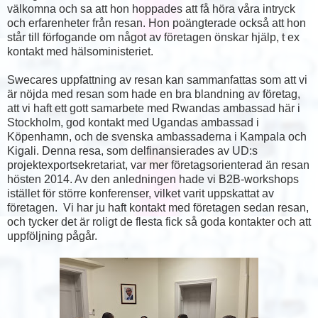
välkomna och sa att hon hoppades att få höra våra intryck
och erfarenheter från resan. Hon poängterade också att hon
står till förfogande om något av företagen önskar hjälp, t ex
kontakt med hälsoministeriet.
Swecares uppfattning av resan kan sammanfattas som att vi
är nöjda med resan som hade en bra blandning av företag,
att vi haft ett gott samarbete med Rwandas ambassad här i
Stockholm, god kontakt med Ugandas ambassad i
Köpenhamn, och de svenska ambassaderna i Kampala och
Kigali. Denna resa, som delfinansierades av UD:s
projektexportsekretariat, var mer företagsorienterad än resan
hösten 2014. Av den anledningen hade vi B2B-workshops
istället för större konferenser, vilket varit uppskattat av
företagen. Vi har ju haft kontakt med företagen sedan resan,
och tycker det är roligt de flesta fick så goda kontakter och att
uppföljning pågår.