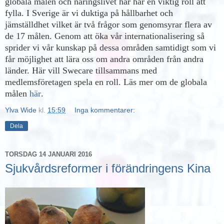
globala målen och näringslivet har här en viktig roll att
fylla. I Sverige är vi duktiga på hållbarhet och
jämställdhet vilket är två frågor som genomsyrar flera av
de 17 målen. Genom att öka vår internationalisering så
sprider vi vår kunskap på dessa områden samtidigt som vi
får möjlighet att lära oss om andra områden från andra
länder. Här vill Swecare tillsammans med
medlemsföretagen spela en roll. Läs mer om de globala
målen
här
.
Ylva Wide
kl.
15:59
Inga kommentarer:
Dela
TORSDAG 14 JANUARI 2016
Sjukvårdsreformer i förändringens Kina