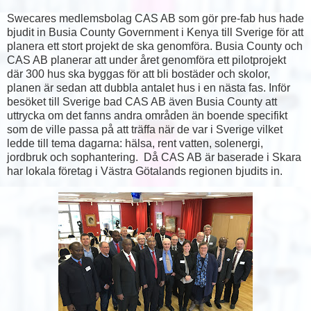
Swecares medlemsbolag CAS AB som gör pre-fab hus hade
bjudit in Busia County Government i Kenya till Sverige för att
planera ett stort projekt de ska genomföra. Busia County och
CAS AB planerar att under året genomföra ett pilotprojekt
där 300 hus ska byggas för att bli bostäder och skolor,
planen är sedan att dubbla antalet hus i en nästa fas. Inför
besöket till Sverige bad CAS AB även Busia County att
uttrycka om det fanns andra områden än boende specifikt
som de ville passa på att träffa när de var i Sverige vilket
ledde till tema dagarna: hälsa, rent vatten, solenergi,
jordbruk och sophantering. Då CAS AB är baserade i Skara
har lokala företag i Västra Götalands regionen bjudits in.