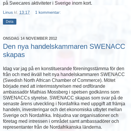
på Swecares aktiviteter i Sverige inom kort.
Linus
kl.
13:17
1 kommentar:
Dela
ONSDAG 14 NOVEMBER 2012
Den nya handelskammaren SWENACC
skapas
Idag var jag på en konstituerande föreningsstämma för den
från och med ikväll helt nya handelskammaren SWENACC
(Swedish North African Chamber of Commerce). Mötet
började med att interimsstyrelsen med ordförande
ambassadör Mathias Mossberg i spetsen godkänns som
SWENACCs styrelse. SWENACC skapas som svar på de
senaste årens utveckling i Nordafrika med uppgift att främja
handeln, investeringar och det ekonomiska utbytet mellan
Sverige och Nordafrika. Inbjudna var organisationer och
företag med intressen i området samt ambassadörer och
representanter från de Nordafrikanska länderna.