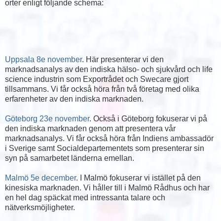
orter enligt följande schema:
Uppsala 8e november
. Här presenterar vi den
marknadsanalys av den indiska hälso- och sjukvård och life
science industrin som Exportrådet och Swecare gjort
tillsammans. Vi får också höra från två företag med olika
erfarenheter av den indiska marknaden.
Göteborg 23e november
. Också i Göteborg fokuserar vi på
den indiska marknaden genom att presentera vår
marknadsanalys. Vi får också höra från Indiens ambassadör
i Sverige samt Socialdepartementets som presenterar sin
syn på samarbetet länderna emellan.
Malmö 5e december
. I Malmö fokuserar vi istället på den
kinesiska marknaden. Vi håller till i Malmö Rådhus och har
en hel dag späckat med intressanta talare och
nätverksmöjligheter.