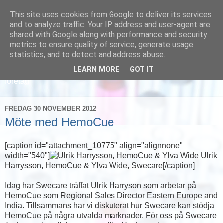
This site uses cookies from Google to deliver its services
and to analyze traffic. Your IP address and user-agent are
shared with Google along with performance and security
metrics to ensure quality of service, generate usage
statistics, and to detect and address abuse.
LEARN MORE
GOT IT
Läs om hur vi marknadsför svensk sjukvård och svenska
företag
FREDAG 30 NOVEMBER 2012
Möte med HemoCue
[caption id="attachment_10775" align="alignnone"
width="540"]
Ulrik
Harrysson, HemoCue & Ylva Wide, Swecare[/caption]
Idag har Swecare träffat Ulrik Harryson som arbetar på
HemoCue som Regional Sales Director Eastern Europe and
India. Tillsammans har vi diskuterat hur Swecare kan stödja
HemoCue på några utvalda marknader. För oss på Swecare