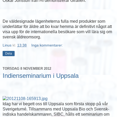
Oskar Jonsson från HI demonstrerar Giraffen.
De väldesignade lägenheterna fulla med produkter som
underlättar för äldre att bo kvar hemma är definitivt något att
visa upp för de internationella besökare som vill lära sig om
svensk äldreomsorg.
Linus
kl.
13:38
Inga kommentarer:
Dela
TORSDAG 8 NOVEMBER 2012
Indienseminarium i Uppsala
Idag har vi begett oss till Uppsala som första stopp på vår
Sverigeturné. Tillsammans med Uppsala Bio och Svensk-
indiska handelskammaren, SIBC, hålls ett seminarium om