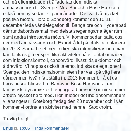
och på eftermiddagen träffade jag den indiska
ambassadören till Sverige, Mrs. Banashri Bose Harrison,
också hon ny sedan ett par månader. Det var två mycket
positiva möten. Harald Sandberg kommer den 10-11
december leda vår delegation till Bangalore och Hyderabad
där rundabordssamtal med delstatsregeringarna äger rum
samt andra intressanta möten. Vi kommer sedan sätta oss
ner med ambassaden och Exportrådet på plats och planera
för 2013. Samarbetet med Indien ska intensifieras och man
kan tänka sig mer specifika aktiviteter på ett antal områden
som infektionskontroll, cancervård, livsstildsjukdomar och
äldrevård. Vi hoppas också ta emot indiska delegationer i
Sverige, den indiska hälsoministern har varit på väg flera
gånger men tyvärr fått ställa in, 2013 kommer bli året då
hans besök blir av. Fru Banashri Bose Harrison är en
fantastiskt dynamisk och engagerad person som vi kommer
arbeta mycket nära med. Hon inleder det Indienseminarium
vi arrangerar i Göteborg fredag den 23 november och i vår
kommer vi ordna en aktivitet med henne i Stockholm.
Trevlig helg!
Linus
kl.
18:06
Inga kommentarer: