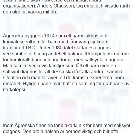
organisationer), Anders Olausson, tog emot och visade runt i
den otroligt vackra miljön.
Ågrenska byggdes 1914 som ett barnsjukhus och
konvalescenthem för barn med långvarig sjukdom,
framförallt TBC. Under 1980-talet startades dagens
verksamhet och idag är det ett nationellt kompetenscentrum
för framförallt barn och ungdomar med sällsynta diagnoser.
Man samlar veckovis familjer som fått ett barn med en
sällsynt diagnos för att dessa ska få träffa andra i samma
situation och man tar även dit de främsta experterna inom
området. Nyligen hade man haft en samling för drabbade av
narkolepsi.
Inom Ågrenska finns en tandläkarklinik för barn med sällsynt
diagnos. Den orala hälsan är oerhört viktig och blir ofta