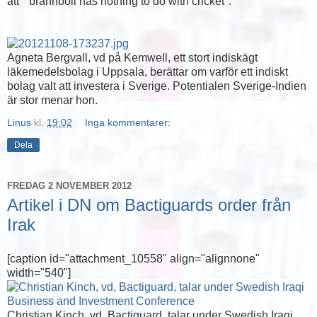
att " brännboll has nothing to do with cricket".
Agneta Bergvall, vd på Kemwell, ett stort indiskägt
läkemedelsbolag i Uppsala, berättar om varför ett indiskt
bolag valt att investera i Sverige. Potentialen Sverige-Indien
är stor menar hon.
Linus
kl.
19:02
Inga kommentarer:
Dela
FREDAG 2 NOVEMBER 2012
Artikel i DN om Bactiguards order från
Irak
[caption id="attachment_10558" align="alignnone"
width="540"]
Christian Kinch, vd, Bactiguard, talar under Swedish Iraqi