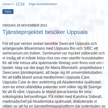
Linus
kl.
17:54
Inga kommentarer:
Dela
ONSDAG 28 NOVEMBER 2012
Tjänsteprojektet besöker Uppsala
För ett par veckor sedan besökte Swecare Uppsala och
arrangerade tillsammans med Uppsala Bio och SIBC ett
seminarium om Indien. Seminariet var mycket välbesökt och
vi insåg att vi måste börja röra oss mer utanför huvudstaden
för att inte missa alla spännande företag som finns runt om i
landet. Idag var det dags för Maria Blomdahl, projektledare i
Swecares tjänsteprojekt, att bege sig till universitetsstaden
för att träffa bland annat medlemmen Uppsala Care.
Uppsala Care är den avdelning på Akademiska sjukhuset
som tar emot utländska patienter som söker sig till Sverige
för att få vård. Uppsala är bland annat kända för sina
onkologiska behandlingar. På mötet med Karolina Sidwall,
marknadschef på Akademiska sjukhuset, diskuterade vi
vikten av att ha en tjänsteföretagsplattform där potentialen av