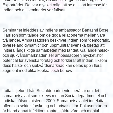
Exportrådet. Det var mycket roligt att se ett stort intresse för
Indien och att seminariet var fullsatt.
Seminariet inleddes av Indiens ambassadör Banashri Bose
Harrison som talade om de goda relationerna mellan våra
två länder. Ambassadören beskriver Indien som ”democratic,
diverse and dynamic” och uppmuntrar svenska företag att
initiera långsiktiga samarbeten med landet. Gällande hälso-
och sjukvårdsmarknaden ser ambassadören mycket stor
potential för svenska företag och förklarar att Indien, liksom
dess hälso- och sjukvårdsmarknad kan delas upp i flera
segment med olika köpkraft och behov.
Lotta Liljelund från Socialdepartmentet berättar om det
samarbetsavtal som skrevs mellan Socialdepartmentet och
indiska hälsoministeriet 2009. Samarbetsavtalet innefattar
offentliga sektor, forskning och privatsektor. Fokusområden
är bland annat infektionskontroll, äldrevård och mental