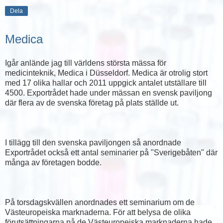
Dela
Medica
Igår anlände jag till världens största mässa för
medicinteknik, Medica i Düsseldorf. Medica är otrolig stort
med 17 olika hallar och 2011 uppgick antalet utställare till
4500. Exportrådet hade under mässan en svensk paviljong
där flera av de svenska företag på plats ställde ut.
I tillägg till den svenska paviljongen så anordnade
Exportrådet också ett antal seminarier på "Sverigebåten" där
många av företagen bodde.
På torsdagskvällen anordnades ett seminarium om de
Västeuropeiska marknaderna. För att belysa de olika
förutsättningarna på de Västeuropeiska marknaderna hade