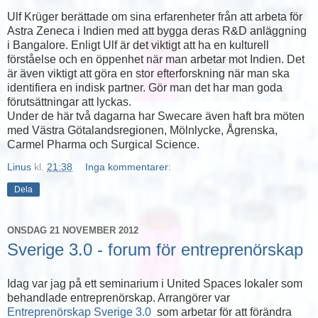
Ulf Krüger berättade om sina erfarenheter från att arbeta för
Astra Zeneca i Indien med att bygga deras R&D anläggning
i Bangalore. Enligt Ulf är det viktigt att ha en kulturell
förståelse och en öppenhet när man arbetar mot Indien. Det
är även viktigt att göra en stor efterforskning när man ska
identifiera en indisk partner. Gör man det har man goda
förutsättningar att lyckas.
Under de här två dagarna har Swecare även haft bra möten
med Västra Götalandsregionen, Mölnlycke, Ågrenska,
Carmel Pharma och Surgical Science.
Linus
kl.
21:38
Inga kommentarer:
Dela
ONSDAG 21 NOVEMBER 2012
Sverige 3.0 - forum för entreprenörskap
Idag var jag på ett seminarium i United Spaces lokaler som
behandlade entreprenörskap. Arrangörer var
Entreprenörskap Sverige 3.0
som arbetar för att förändra