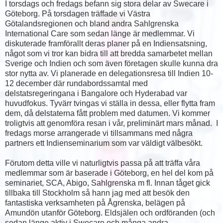
I torsdags och fredags befann sig stora delar av Swecare i
Göteborg. På torsdagen träffade vi Västra
Götalandsregionen och bland andra Sahlgrenska
International Care som sedan länge är medlemmar. Vi
diskuterade framförallt deras planer på en Indiensatsning,
något som vi tror kan bidra till att bredda samarbetet mellan
Sverige och Indien och som även företagen skulle kunna dra
stor nytta av. Vi planerade en delegationsresa till Indien 10-
12 december där rundabordssamtal med
delstatsregeringana i Bangalore och Hyderabad var
huvudfokus. Tyvärr tvingas vi ställa in dessa, eller flytta fram
dem, då delstaterna fått problem med datumen. Vi kommer
troligtvis att genomföra resan i vår, preliminärt mars månad. I
fredags morse arrangerade vi tillsammans med några
partners ett Indienseminarium som var väldigt välbesökt.
Förutom detta ville vi naturligtvis passa på att träffa våra
medlemmar som är baserade i Göteborg, en hel del kom på
seminariet, SCA, Abigo, Sahlgrenska m fl. Innan tåget gick
tillbaka till Stockholm så hann jag med att besök den
fantastiska verksamheten på Ågrenska, belägen på
Amundön utanför Göteborg. Eldsjälen och ordföranden (och
sedan länge aktiv i Swecare och många andra