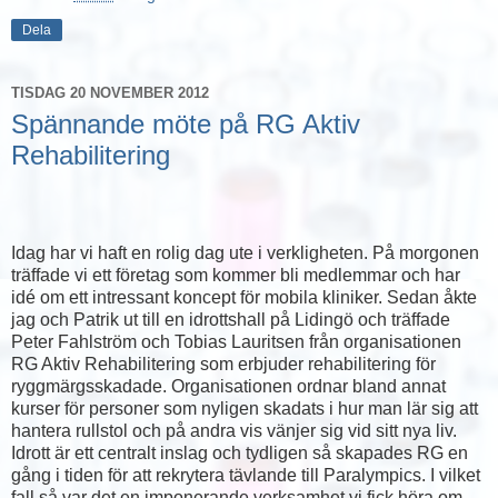
Dela
TISDAG 20 NOVEMBER 2012
Spännande möte på RG Aktiv
Rehabilitering
Idag har vi haft en rolig dag ute i verkligheten. På morgonen
träffade vi ett företag som kommer bli medlemmar och har
idé om ett intressant koncept för mobila kliniker. Sedan åkte
jag och Patrik ut till en idrottshall på Lidingö och träffade
Peter Fahlström och Tobias Lauritsen från organisationen
RG Aktiv Rehabilitering som erbjuder rehabilitering för
ryggmärgsskadade. Organisationen ordnar bland annat
kurser för personer som nyligen skadats i hur man lär sig att
hantera rullstol och på andra vis vänjer sig vid sitt nya liv.
Idrott är ett centralt inslag och tydligen så skapades RG en
gång i tiden för att rekrytera tävlande till Paralympics. I vilket
fall så var det en imponerande verksamhet vi fick höra om