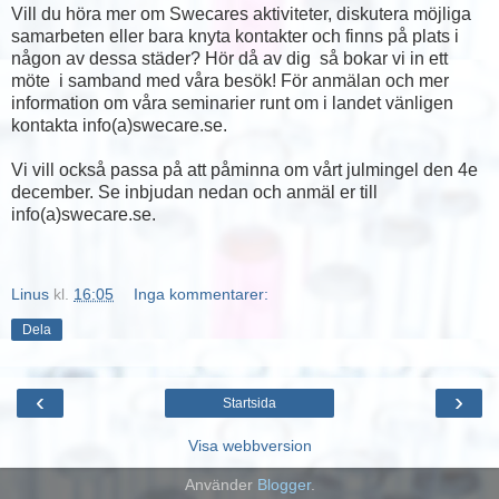
Vill du höra mer om Swecares aktiviteter, diskutera möjliga
samarbeten eller bara knyta kontakter och finns på plats i
någon av dessa städer? Hör då av dig så bokar vi in ett
möte i samband med våra besök! För anmälan och mer
information om våra seminarier runt om i landet vänligen
kontakta info(a)swecare.se.
Vi vill också passa på att påminna om vårt julmingel den 4e
december. Se inbjudan nedan och anmäl er till
info(a)swecare.se.
Linus
kl.
16:05
Inga kommentarer:
Dela
‹
›
Startsida
Visa webbversion
Använder
Blogger
.