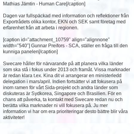
Mathias Jämtin - Human Care[/caption]
Dagen var fullspäckad med information och reflektioner från
Exportrådets olika kontor, EKN och SEK samt företag med
erfarenhet från att arbeta i regionen.
[caption id="attachment_10759" align="alignnone"
width="540"]
Gunnar Preifors - SCA, ställer en fråga till den
kunniga panelen[/caption]
Swecare håller för närvarande på att planera vilka länder
som ska stå i fokus under 2013 och framåt. Vissa marknader
är redan klara t.ex. Kina dit vi arrangerar en ministerledd
delegation i mars/april. Indien fortsätter vi att fokusera på
inom ramen för vårt Sida-projekt och andra länder som
diskuteras är Sydkorea, Singapore och Brasilien. För en
chans att påverka, ta kontakt med Swecare redan nu och
berätta vilka marknader ni vill fokusera på. Ju mer
information vi har om era prioriteringar desto bättre blir våra
aktiviteter!