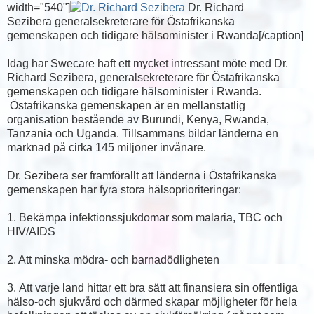
width="540"]
Dr. Richard
Sezibera generalsekreterare för Östafrikanska
gemenskapen och tidigare hälsominister i Rwanda[/caption]
Idag har Swecare haft ett mycket intressant möte med Dr.
Richard Sezibera, generalsekreterare för Östafrikanska
gemenskapen och tidigare hälsominister i Rwanda.
Östafrikanska gemenskapen är en mellanstatlig
organisation bestående av Burundi, Kenya, Rwanda,
Tanzania och Uganda. Tillsammans bildar länderna en
marknad på cirka 145 miljoner invånare.
Dr. Sezibera ser framförallt att länderna i Östafrikanska
gemenskapen har fyra stora hälsoprioriteringar:
1. Bekämpa infektionssjukdomar som malaria, TBC och
HIV/AIDS
2. Att minska mödra- och barnadödligheten
3. Att varje land hittar ett bra sätt att finansiera sin offentliga
hälso-och sjukvård och därmed skapar möjligheter för hela