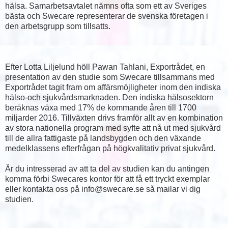
hälsa. Samarbetsavtalet nämns ofta som ett av Sveriges
bästa och Swecare representerar de svenska företagen i
den arbetsgrupp som tillsatts.
Efter Lotta Liljelund höll Pawan Tahlani, Exportrådet, en
presentation av den studie som Swecare tillsammans med
Exportrådet tagit fram om affärsmöjligheter inom den indiska
hälso-och sjukvårdsmarknaden. Den indiska hälsosektorn
beräknas växa med 17% de kommande åren till 1700
miljarder 2016. Tillväxten drivs framför allt av en kombination
av stora nationella program med syfte att nå ut med sjukvård
till de allra fattigaste på landsbygden och den växande
medelklassens efterfrågan på högkvalitativ privat sjukvård.
Är du intresserad av att ta del av studien kan du antingen
komma förbi Swecares kontor för att få ett tryckt exemplar
eller kontakta oss på info@swecare.se så mailar vi dig
studien.