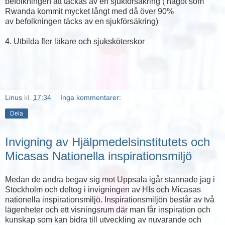
befolkningen att täckas av en sjukförsäkring ( något som
Rwanda kommit mycket långt med då över 90%
av befolkningen täcks av en sjukförsäkring)
4. Utbilda fler läkare och sjuksköterskor
Linus
kl.
17:34
Inga kommentarer:
Dela
Invigning av Hjälpmedelsinstitutets och
Micasas Nationella inspirationsmiljö
Medan de andra begav sig mot Uppsala igår stannade jag i
Stockholm och deltog i invigningen av HIs och Micasas
nationella inspirationsmiljö. Inspirationsmiljön består av två
lägenheter och ett visningsrum där man får inspiration och
kunskap som kan bidra till utveckling av nuvarande och