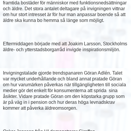
framtida bostäder för människor med funktionsnedsättningar
och äldre. Det stora antalet deltagare på invigningen vittnar
om hur stort intresset är för hur man anpassar boende så att
äldre ska kunna bo hemma så länge som möjligt.
Eftermiddagen började med att Joakim Larsson, Stockholms
äldre- och ytterstadsborgarråd invigde inspirationsmiljön.
Invigningstalade gjorde trendspanaren Göran Adlén. Talet
var mycket underhållande och bland annat pratade Göran
om hur varumärken påverkas när tillgängligheten till sociala
medier gör det enkelt för konsumenterna att sprida sina
åsikter. Vidare pratade Göran om den köpstarka grupp som
är på väg in i pension och hur deras höga levnadskrav
kommer att påverka äldreomsorgen.