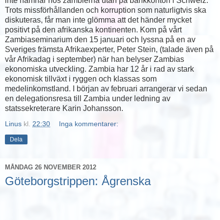
inte hamnar hos zambierna utan på bankkonton i Schweiz.
Trots missförhållanden och korruption som naturligtvis ska
diskuteras, får man inte glömma att det händer mycket
positivt på den afrikanska kontinenten. Kom på vårt
Zambiaseminarium den 15 januari och lyssna på en av
Sveriges främsta Afrikaexperter, Peter Stein, (talade även på
vår Afrikadag i september) när han belyser Zambias
ekonomiska utveckling. Zambia har 12 år i rad av stark
ekonomisk tillväxt i ryggen och klassas som
medelinkomstland. I början av februari arrangerar vi sedan
en delegationsresa till Zambia under ledning av
statssekreterare Karin Johansson.
Linus
kl.
22:30
Inga kommentarer:
Dela
MÅNDAG 26 NOVEMBER 2012
Göteborgstrippen: Ågrenska