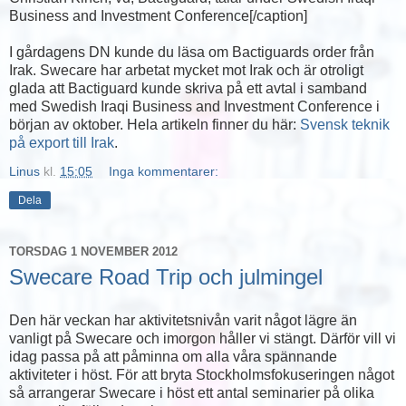
Business and Investment Conference[/caption]
I gårdagens DN kunde du läsa om Bactiguards order från
Irak. Swecare har arbetat mycket mot Irak och är otroligt
glada att Bactiguard kunde skriva på ett avtal i samband
med Swedish Iraqi Business and Investment Conference i
början av oktober. Hela artikeln finner du här:
Svensk teknik
på export till Irak
.
Linus
kl.
15:05
Inga kommentarer:
Dela
TORSDAG 1 NOVEMBER 2012
Swecare Road Trip och julmingel
Den här veckan har aktivitetsnivån varit något lägre än
vanligt på Swecare och imorgon håller vi stängt. Därför vill vi
idag passa på att påminna om alla våra spännande
aktiviteter i höst. För att bryta Stockholmsfokuseringen något
så arrangerar Swecare i höst ett antal seminarier på olika