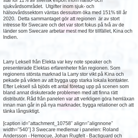
står för 11% av svensk export inom hälso- och
sjukvårdsområdet. Utgifter inom sjuk- och
hälsovårdssektorn väntas dessutom öka med 151% till år
2020. Detta sammantaget gör att regionen är av stort
intresse för Swecare och det var stort fokus på två av de
länder som Swecare arbetar mest med för tillfället, Kina och
Indien.
Larry Leksell från Elekta var key note speaker och
presenterade Elektas erfarenheter från regionen. Som
regionens största marknad la Larry stor vikt på Kina och
pekade på vikten av att bygga upp starka lokala kontakter.
Efter Leksell så bjöds ett antal företag upp på scenen som
bland annat diskuterade problemen med att finna rätt
distributör. Råd från panelen var att verkligen göra hemläxan
innan man går in på nya marknader, bygga relationer och att
tänka långsiktigt.
[caption id="attachment_10758" align="alignnone"
width="540"]
3 Swecare medlemar i panelen: Roland
Andersson - Hemocue, Johan Rugfelt - Bactiguard och