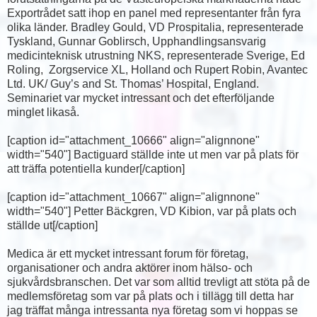
Exportrådet satt ihop en panel med representanter från fyra
olika länder. Bradley Gould, VD Prospitalia, representerade
Tyskland, Gunnar Goblirsch, Upphandlingsansvarig
medicinteknisk utrustning NKS, representerade Sverige, Ed
Roling, Zorgservice XL, Holland och Rupert Robin, Avantec
Ltd. UK/ Guy’s and St. Thomas’ Hospital, England.
Seminariet var mycket intressant och det efterföljande
minglet likaså.
[caption id="attachment_10666" align="alignnone"
width="540"]
Bactiguard ställde inte ut men var på plats för
att träffa potentiella kunder[/caption]
[caption id="attachment_10667" align="alignnone"
width="540"]
Petter Bäckgren, VD Kibion, var på plats och
ställde ut[/caption]
Medica är ett mycket intressant forum för företag,
organisationer och andra aktörer inom hälso- och
sjukvårdsbranschen. Det var som alltid trevligt att stöta på de
medlemsföretag som var på plats och i tillägg till detta har
jag träffat många intressanta nya företag som vi hoppas se