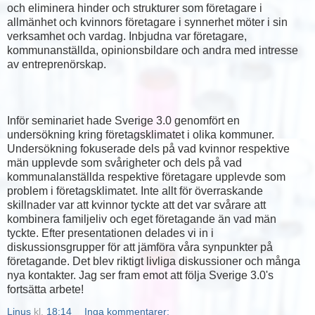
och eliminera hinder och strukturer som företagare i
allmänhet och kvinnors företagare i synnerhet möter i sin
verksamhet och vardag. Inbjudna var företagare,
kommunanställda, opinionsbildare och andra med intresse
av entreprenörskap.
Inför seminariet hade Sverige 3.0 genomfört en
undersökning kring företagsklimatet i olika kommuner.
Undersökning fokuserade dels på vad kvinnor respektive
män upplevde som svårigheter och dels på vad
kommunalanställda respektive företagare upplevde som
problem i företagsklimatet. Inte allt för överraskande
skillnader var att kvinnor tyckte att det var svårare att
kombinera familjeliv och eget företagande än vad män
tyckte. Efter presentationen delades vi in i
diskussionsgrupper för att jämföra våra synpunkter på
företagande. Det blev riktigt livliga diskussioner och många
nya kontakter. Jag ser fram emot att följa Sverige 3.0's
fortsätta arbete!
Linus
kl.
18:14
Inga kommentarer: