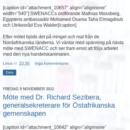
[caption id="attachment_10657" align="alignnone"
width="540"]
SWENACCs ordförande Mathias Mossberg,
Egyptens ambassadör Mohamed Osama Taha Elmagdoub
och Utrikesråd Eva Walder[/caption]
Efter mötet bjöds det på mingel och mat från de
Nordafrikanska länderna. Vi väntar med spänning på nästa
möte med SWENACC och ser fram emot att följa arbetet
med den nya handelskammaren.
Linus
kl.
23:35
Inga kommentarer:
Dela
FREDAG 9 NOVEMBER 2012
Möte med Dr. Richard Sezibera,
generalsekreterare för Östafrikanska
gemenskapen
[caption id="attachment_10642" align="alignnone"