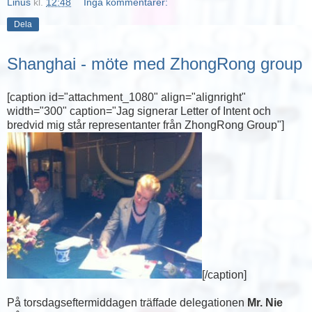
Linus
kl.
12:48
Inga kommentarer:
Dela
Shanghai - möte med ZhongRong group
[caption id="attachment_1080" align="alignright"
width="300" caption="Jag signerar Letter of Intent och
bredvid mig står representanter från ZhongRong Group"]
[/caption]
På torsdagseftermiddagen träffade delegationen
Mr. Nie