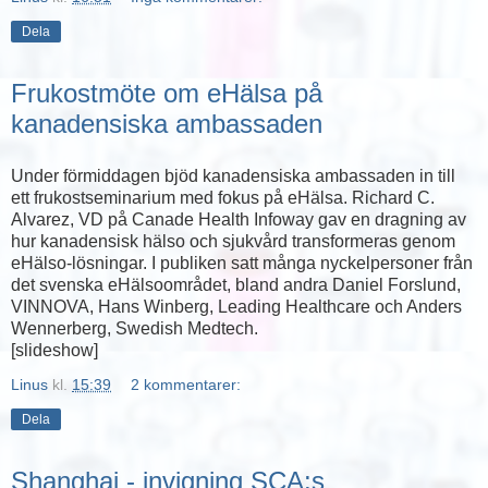
Dela
Frukostmöte om eHälsa på
kanadensiska ambassaden
Under förmiddagen bjöd kanadensiska ambassaden in till
ett frukostseminarium med fokus på eHälsa. Richard C.
Alvarez, VD på Canade Health Infoway gav en dragning av
hur kanadensisk hälso och sjukvård transformeras genom
eHälso-lösningar. I publiken satt många nyckelpersoner från
det svenska eHälsoområdet, bland andra Daniel Forslund,
VINNOVA, Hans Winberg, Leading Healthcare och Anders
Wennerberg, Swedish Medtech.
[slideshow]
Linus
kl.
15:39
2 kommentarer:
Dela
Shanghai - invigning SCA:s