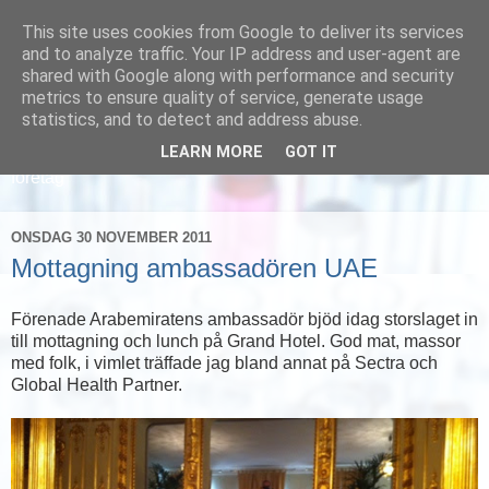
This site uses cookies from Google to deliver its services
and to analyze traffic. Your IP address and user-agent are
shared with Google along with performance and security
metrics to ensure quality of service, generate usage
statistics, and to detect and address abuse.
LEARN MORE
GOT IT
Läs om hur vi marknadsför svensk sjukvård och svenska
företag
ONSDAG 30 NOVEMBER 2011
Mottagning ambassadören UAE
Förenade Arabemiratens ambassadör bjöd idag storslaget in
till mottagning och lunch på Grand Hotel. God mat, massor
med folk, i vimlet träffade jag bland annat på Sectra och
Global Health Partner.