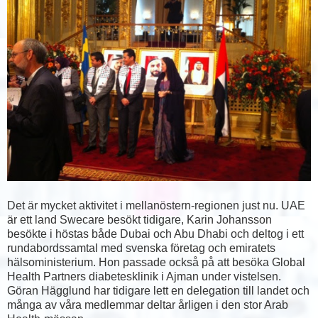
Det är mycket aktivitet i mellanöstern-regionen just nu. UAE
är ett land Swecare besökt tidigare, Karin Johansson
besökte i höstas både Dubai och Abu Dhabi och deltog i ett
rundabordssamtal med svenska företag och emiratets
hälsoministerium. Hon passade också på att besöka Global
Health Partners diabetesklinik i Ajman under vistelsen.
Göran Hägglund har tidigare lett en delegation till landet och
många av våra medlemmar deltar årligen i den stor Arab