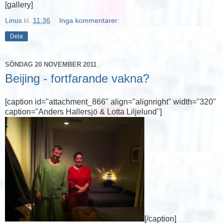
[gallery]
Linus
kl.
11:36
Inga kommentarer:
Dela
SÖNDAG 20 NOVEMBER 2011
Beijing - fortfarande vakna?
[caption id="attachment_866" align="alignright" width="320"
caption="Anders Hallersjö & Lotta Liljelund"]
[/caption]