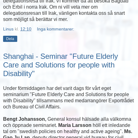
delegationsresa till Irak. Vi kommer då att besöka Bagdad
och Erbil i norra Irak. Om ni vill veta mer om
delegationsresan till Irak, vänligen kontakta oss så snart
som möjligt så berättar vi mer.
Linus
kl.
12:10
Inga kommentarer:
Dela
Shanghai - Seminar "Future Elderly
Care and Solutions for people with
Disability"
Under förmiddagen har det varit dags för vårt eget
seminarium "Future Elderly Care and Solutions for people
with Disability" tillsammans med medarrangörer Exportrådet
och Bureau of Civil Affairs.
Bengt Johansson,
General konsul hälsade alla välkomna
och öppnade seminariet.
Maria Larsson
höll ett inledande
tal om "swedish policies on healthy and active ageing".
Ms.
Gao Ju Lan
, deputy director general vid bureau for civil