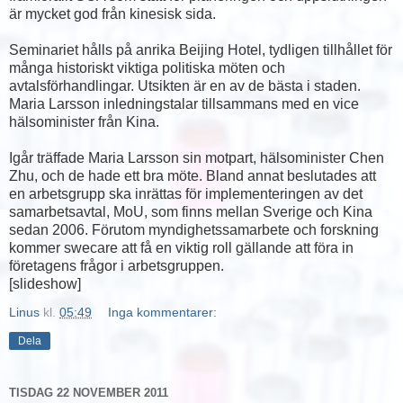
är mycket god från kinesisk sida.
Seminariet hålls på anrika Beijing Hotel, tydligen tillhållet för
många historiskt viktiga politiska möten och
avtalsförhandlingar. Utsikten är en av de bästa i staden.
Maria Larsson inledningstalar tillsammans med en vice
hälsominister från Kina.
Igår träffade Maria Larsson sin motpart, hälsominister Chen
Zhu, och de hade ett bra möte. Bland annat beslutades att
en arbetsgrupp ska inrättas för implementeringen av det
samarbetsavtal, MoU, som finns mellan Sverige och Kina
sedan 2006. Förutom myndighetssamarbete och forskning
kommer swecare att få en viktig roll gällande att föra in
företagens frågor i arbetsgruppen.
[slideshow]
Linus
kl.
05:49
Inga kommentarer:
Dela
TISDAG 22 NOVEMBER 2011