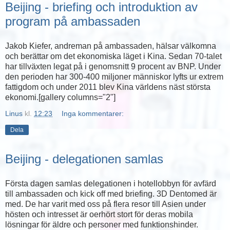
Beijing - briefing och introduktion av
program på ambassaden
Jakob Kiefer, andreman på ambassaden, hälsar välkomna
och berättar om det ekonomiska läget i Kina. Sedan 70-talet
har tillväxten legat på i genomsnitt 9 procent av BNP. Under
den perioden har 300-400 miljoner människor lyfts ur extrem
fattigdom och under 2011 blev Kina världens näst största
ekonomi.[gallery columns="2"]
Linus
kl.
12:23
Inga kommentarer:
Dela
Beijing - delegationen samlas
Första dagen samlas delegationen i hotellobbyn för avfärd
till ambassaden och kick off med briefing. 3D Dentomed är
med. De har varit med oss på flera resor till Asien under
hösten och intresset är oerhört stort för deras mobila
lösningar för äldre och personer med funktionshinder.