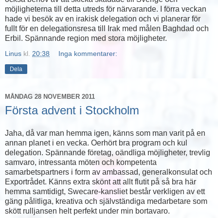
möjligheterna till detta utreds för närvarande. I förra veckan
hade vi besök av en irakisk delegation och vi planerar för
fullt för en delegationsresa till Irak med målen Baghdad och
Erbil. Spännande region med stora möjligheter.
Linus
kl.
20:38
Inga kommentarer:
Dela
MÅNDAG 28 NOVEMBER 2011
Första advent i Stockholm
Jaha, då var man hemma igen, känns som man varit på en
annan planet i en vecka. Oerhört bra program och kul
delegation. Spännande företag, oändliga möjligheter, trevlig
samvaro, intressanta möten och kompetenta
samarbetspartners i form av ambassad, generalkonsulat och
Exportrådet. Känns extra skönt att allt flutit på så bra här
hemma samtidigt, Swecare-kansliet består verkligen av ett
gäng pålitliga, kreativa och självständiga medarbetare som
skött rulljansen helt perfekt under min bortavaro.