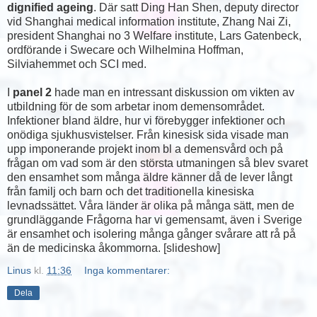
dignified ageing
. Där satt Ding Han Shen, deputy director
vid Shanghai medical information institute, Zhang Nai Zi,
president Shanghai no 3 Welfare institute, Lars Gatenbeck,
ordförande i Swecare och Wilhelmina Hoffman,
Silviahemmet och SCI med.
I
panel 2
hade man en intressant diskussion om vikten av
utbildning för de som arbetar inom demensområdet.
Infektioner bland äldre, hur vi förebygger infektioner och
onödiga sjukhusvistelser. Från kinesisk sida visade man
upp imponerande projekt inom bl a demensvård och på
frågan om vad som är den största utmaningen så blev svaret
den ensamhet som många äldre känner då de lever långt
från familj och barn och det traditionella kinesiska
levnadssättet. Våra länder är olika på många sätt, men de
grundläggande Frågorna har vi gemensamt, även i Sverige
är ensamhet och isolering många gånger svårare att rå på
än de medicinska åkommorna. [slideshow]
Linus
kl.
11:36
Inga kommentarer:
Dela