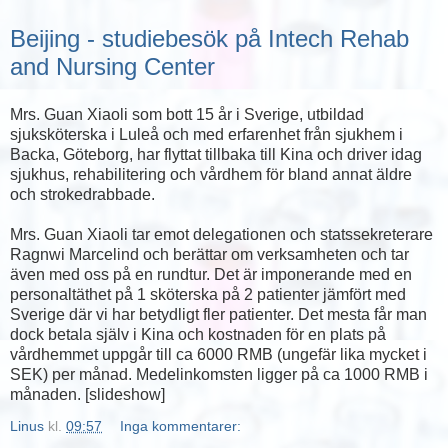
Beijing - studiebesök på Intech Rehab
and Nursing Center
Mrs. Guan Xiaoli som bott 15 år i Sverige, utbildad
sjuksköterska i Luleå och med erfarenhet från sjukhem i
Backa, Göteborg, har flyttat tillbaka till Kina och driver idag
sjukhus, rehabilitering och vårdhem för bland annat äldre
och strokedrabbade.
Mrs. Guan Xiaoli tar emot delegationen och statssekreterare
Ragnwi Marcelind och berättar om verksamheten och tar
även med oss på en rundtur. Det är imponerande med en
personaltäthet på 1 sköterska på 2 patienter jämfört med
Sverige där vi har betydligt fler patienter. Det mesta får man
dock betala själv i Kina och kostnaden för en plats på
vårdhemmet uppgår till ca 6000 RMB (ungefär lika mycket i
SEK) per månad. Medelinkomsten ligger på ca 1000 RMB i
månaden. [slideshow]
Linus
kl.
09:57
Inga kommentarer: