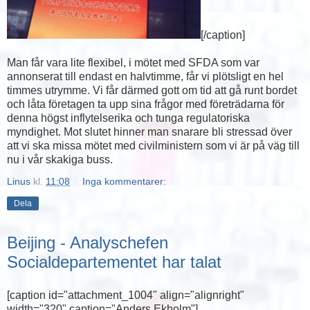
[/caption]
Man får vara lite flexibel, i mötet med SFDA som var
annonserat till endast en halvtimme, får vi plötsligt en hel
timmes utrymme. Vi får därmed gott om tid att gå runt bordet
och låta företagen ta upp sina frågor med företrädarna för
denna högst inflytelserika och tunga regulatoriska
myndighet. Mot slutet hinner man snarare bli stressad över
att vi ska missa mötet med civilministern som vi är på väg till
nu i vår skakiga buss.
Linus
kl.
11:08
Inga kommentarer:
Dela
Beijing - Analyschefen
Socialdepartementet har talat
[caption id="attachment_1004" align="alignright"
width="320" caption="Anders Ekholm"]