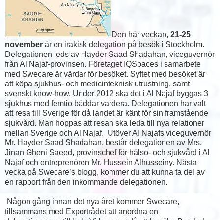
Den här veckan,
21-25
november
är en irakisk delegation på besök i Stockholm.
Delegationen leds av Hayder Saad Shadahan, viceguvernör
från Al Najaf-provinsen. Företaget IQSpaces i samarbete
med Swecare är värdar för besöket. Syftet med besöket är
att köpa sjukhus- och medicinteknisk utrustning, samt
svenskt know-how. Under 2012 ska det i Al Najaf byggas 3
sjukhus med femtio bäddar vardera. Delegationen har valt
att resa till Sverige för då landet är känt för sin framstående
sjukvård. Man hoppas att resan ska leda till nya relationer
mellan Sverige och Al Najaf. Utöver Al Najafs viceguvernör
Mr. Hayder Saad Shadahan, består delegationen av Mrs.
Jinan Gheni Saeed, provinschef för hälso- och sjukvård i Al
Najaf och entreprenören Mr. Hussein Alhusseiny. Nästa
vecka på Swecare’s blogg, kommer du att kunna ta del av
en rapport från den inkommande delegationen.
Någon gång innan det nya året kommer Swecare,
tillsammans med Exportrådet att anordna en