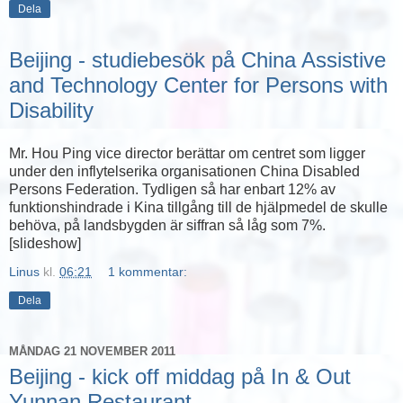
Dela
Beijing - studiebesök på China Assistive
and Technology Center for Persons with
Disability
Mr. Hou Ping vice director berättar om centret som ligger
under den inflytelserika organisationen China Disabled
Persons Federation. Tydligen så har enbart 12% av
funktionshindrade i Kina tillgång till de hjälpmedel de skulle
behöva, på landsbygden är siffran så låg som 7%.
[slideshow]
Linus
kl.
06:21
1 kommentar:
Dela
MÅNDAG 21 NOVEMBER 2011
Beijing - kick off middag på In & Out
Yunnan Restaurant