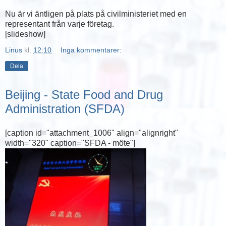
Nu är vi äntligen på plats på civilministeriet med en
representant från varje företag.
[slideshow]
Linus
kl.
12:10
Inga kommentarer:
Dela
Beijing - State Food and Drug
Administration (SFDA)
[caption id="attachment_1006" align="alignright"
width="320" caption="SFDA - möte"]