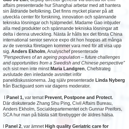
affairs presenterade hur Shanghai arbetar med att hantera
sin åldrande befolkning. Det finns mycket planer på att
utveckla center för forskning, innovation och spännande
tekniska lösningar och hjälpmedel. Madame Gao inbjuder
alla med produkter och spännande tekniska lösningar att
delta i denna utveckling. Nästa år hålls tex det första China
international senior service expo dit hon hoppas att många
av de svenska företagen kommer vara med för att visa upp
sig.
Anders Ekholm
, Analyschef presenterade
”Perspectives of an ageing population – future challenges
and opportunities from a Swedish and Chinese perspective”
och sist men inte minst
Maria Landgren
, Chefstrateg
avslutade den inledande avsnittet inför
paneldiskussionerna. Jag själv presenterade
Linda Nyberg
från Bactiguard som var dagens moderator.
I
Panel 1,
var temat
Prevent, Postpone and Protect.
Där diskuterade Zhang Shu Ping, Civil Affairs Bureau,
Anders Ekholm, Socialdepartementet och Gunnar Preifors,
SCA hur man på bästa sätt förebygger de äldres hälsa.
I
Panel 2
, var ämnet
High quality Geriatric care for