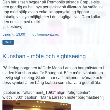
Den här sitsen bygger på Permobils prisade Corpus-sits,
den ger dig ett helt nytt perspektiv på tillvaron. Att ställa sig
upp med hjälp av en enkel knapptryckning öppnar
naturligtvis nya möjligheter i det dagliga livet. Dom kallar
den en stol med utsikt.
[slideshow]
Linus
kl.
13:00
Inga kommentarer:
Dela
Kunshan - möte och sightseeing
På fredagmorgonen träffade Maria Larsson borgmästaren i
staden Kunshan utanför Shanghai. Efter mötet väntade en
trevlig sightseeing. Staden har ca 2 miljoner invånare och
dess symbol är en hårig krabba som ska vara god att äta.
[caption id="attachment_1091" align="aligncenter"
width="300" caption="Maria Larsson möter borgmästaren"]