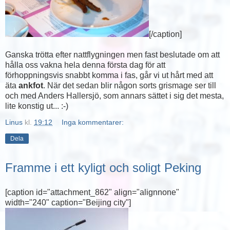
[/caption]
Ganska trötta efter nattflygningen men fast beslutade om att
hålla oss vakna hela denna första dag för att
förhoppningsvis snabbt komma i fas, går vi ut hårt med att
äta
ankfot
. När det sedan blir någon sorts grismage ser till
och med Anders Hallersjö, som annars sättet i sig det mesta,
lite konstig ut... :-)
Linus
kl.
19:12
Inga kommentarer:
Dela
Framme i ett kyligt och soligt Peking
[caption id="attachment_862" align="alignnone"
width="240" caption="Beijing city"]