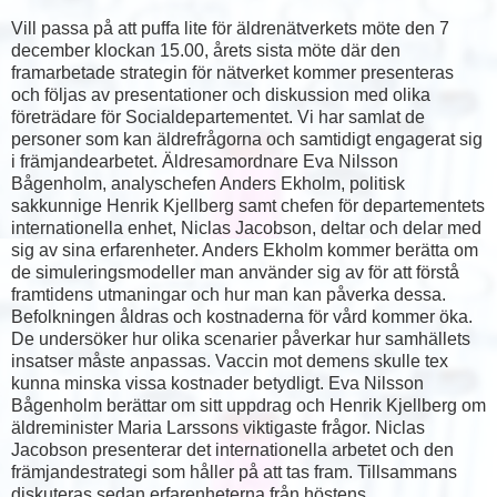
Vill passa på att puffa lite för äldrenätverkets möte den 7
december klockan 15.00, årets sista möte där den
framarbetade strategin för nätverket kommer presenteras
och följas av presentationer och diskussion med olika
företrädare för Socialdepartementet. Vi har samlat de
personer som kan äldrefrågorna och samtidigt engagerat sig
i främjandearbetet. Äldresamordnare Eva Nilsson
Bågenholm, analyschefen Anders Ekholm, politisk
sakkunnige Henrik Kjellberg samt chefen för departementets
internationella enhet, Niclas Jacobson, deltar och delar med
sig av sina erfarenheter. Anders Ekholm kommer berätta om
de simuleringsmodeller man använder sig av för att förstå
framtidens utmaningar och hur man kan påverka dessa.
Befolkningen åldras och kostnaderna för vård kommer öka.
De undersöker hur olika scenarier påverkar hur samhällets
insatser måste anpassas. Vaccin mot demens skulle tex
kunna minska vissa kostnader betydligt. Eva Nilsson
Bågenholm berättar om sitt uppdrag och Henrik Kjellberg om
äldreminister Maria Larssons viktigaste frågor. Niclas
Jacobson presenterar det internationella arbetet och den
främjandestrategi som håller på att tas fram. Tillsammans
diskuteras sedan erfarenheterna från höstens