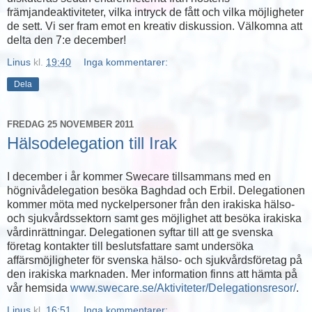
främjandeaktiviteter, vilka intryck de fått och vilka möjligheter
de sett. Vi ser fram emot en kreativ diskussion. Välkomna att
delta den 7:e december!
Linus
kl.
19:40
Inga kommentarer:
Dela
FREDAG 25 NOVEMBER 2011
Hälsodelegation till Irak
I december i år kommer Swecare tillsammans med en
högnivådelegation besöka Baghdad och Erbil. Delegationen
kommer möta med nyckelpersoner från den irakiska hälso-
och sjukvårdssektorn samt ges möjlighet att besöka irakiska
vårdinrättningar. Delegationen syftar till att ge svenska
företag kontakter till beslutsfattare samt undersöka
affärsmöjligheter för svenska hälso- och sjukvårdsföretag på
den irakiska marknaden. Mer information finns att hämta på
vår hemsida
www.swecare.se/Aktiviteter/Delegationsresor/
.
Linus
kl.
16:51
Inga kommentarer: