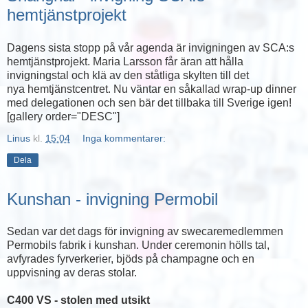
hemtjänstprojekt
Dagens sista stopp på vår agenda är invigningen av SCA:s
hemtjänstprojekt. Maria Larsson får äran att hålla
invigningstal och klä av den ståtliga skylten till det
nya hemtjänstcentret. Nu väntar en såkallad wrap-up dinner
med delegationen och sen bär det tillbaka till Sverige igen!
[gallery order="DESC"]
Linus
kl.
15:04
Inga kommentarer:
Dela
Kunshan - invigning Permobil
Sedan var det dags för invigning av swecaremedlemmen
Permobils fabrik i kunshan. Under ceremonin hölls tal,
avfyrades fyrverkerier, bjöds på champagne och en
uppvisning av deras stolar.
C400 VS - stolen med utsikt