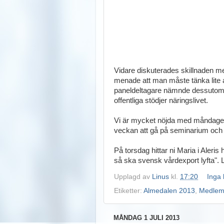
Vidare diskuterades skillnaden m
menade att man måste tänka lite 
paneldeltagare nämnde dessutom 
offentliga stödjer näringslivet.
Vi är mycket nöjda med måndage
veckan att gå på seminarium och 
På torsdag hittar ni Maria i Aleri
så ska svensk vårdexport lyfta"
Upplagd av
Linus
kl.
17:20
Inga
Etiketter:
Almedalen 2013
,
Medlem
MÅNDAG 1 JULI 2013