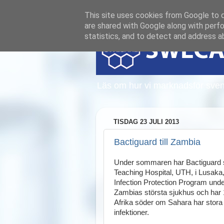
This site uses cookies from Google to de
are shared with Google along with perfo
statistics, and to detect and address a
Läs om hur vi marknadsför sven
TISDAG 23 JULI 2013
Bactiguard till Zambia
Under sommaren har Bactiguard skr
Teaching Hospital, UTH, i Lusaka
Infection Protection Program unde
Zambias största sjukhus och har 
Afrika söder om Sahara har stor
infektioner.