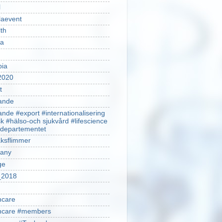
l
laevent
th
sa
pia
2020
t
ande
ande #export #internationalisering
k #hälso-och sjukvård #lifescience
ldepartementet
ksflimmer
any
ge
2018
hcare
thcare #members