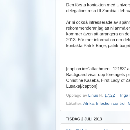
Den första kontakten med Univers
delegationsresa till Zambia i febru
Är ni också intresserade av spän
rekommenderar jag att ni anmäler
kommer även att arrangera en de
2013. För mer information om del
kontakta Patrik Barje, patrik.bar
[caption id="attachment_12183" ali
Bactiguard visar upp företagets p
Christine Kaseba, First Lady of 
Lusaka[/caption]
Upplagd av
Linus
kl.
17:22
Inga
Etiketter:
Afrika
,
Infection control
,
TISDAG 2 JULI 2013