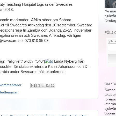
ity Teaching Hospital togs under Swecares
ari 2013.
"Vi ma
sjukvå
nande marknader i Afrika söder om Sahara
företag
 er till Swecares Afrikadag den 10 september. Swecare
legationsresa till Zambia och Uganda 25-29 november
FÖLJ 
egationsresan och Swecares Afrikadag, vänligen
je@swecare.se, 070 810 95 09.
Fyll i 
gn="alignleft" width="540"]
Linda Nyberg från
rodukter för statssekreterare Karin Johansson och Dr.
Zambia under Swecares hälsokonferens i
OM S
 kommentarer:
Swecar
Medlemmar
akademi
förena
interna
sjukvå
öppna 