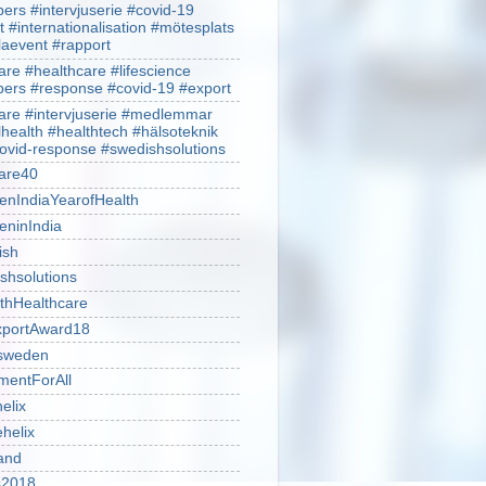
rs #intervjuserie #covid-19
t #internationalisation #mötesplats
alaevent #rapport
re #healthcare #lifescience
rs #response #covid-19 #export
re #intervjuserie #medlemmar
lhealth #healthtech #hälsoteknik
ovid-response #swedishsolutions
are40
nIndiaYearofHealth
ninIndia
ish
shsolutions
thHealthcare
portAward18
sweden
mentForAll
helix
ehelix
and
is2018