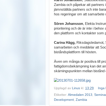
Karin Johansson
, Statssekreter
Zambia och påpekar att partners 
jämnställda partners och inte bar
hos regeringar om att samarbete m
Sören Johansson
, Elekta Instr
prioritering och de är inte i beho
den plattform och kontakter som p
Carina Hägg,
Riksdagsledamot, So
samarbeten och meddelar att Soc
biståndsplattform till hösten.
Även om många är positiva till proj
fattigdomsbekämpning kan det anses
skärningspunkten mellan bistånd 
Upplagd av
Linus
kl.
13:29
Inga
Etiketter:
Almedalen 2013
,
Semina
Development
,
Zambia