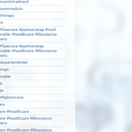
ncentreradvard
sionsmedicin
therapy
rt
#Swecare #partnerskap #ncsh
inable #healthcare #lifescience
ers
#Swecare #partnerskap
inable #healthcare #lifescience
ers
ldepartementet
erapi
inable
sk
ge
 #fightcorona
are
re #healthcare
re #healthcare #lifescience
ers
re #healthcare #lifescience