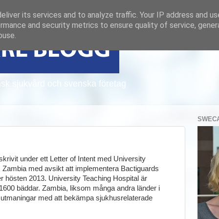
liver its services and to analyze traffic. Your IP address and u
rmance and security metrics to ensure quality of service, gene
buse.
sk sjukvård och svenska företag
SWECA
ivit under ett Letter of Intent med University
, Zambia med avsikt att implementera Bactiguards
r hösten 2013. University Teaching Hospital är
1600 bäddar. Zambia, liksom många andra länder i
a utmaningar med att bekämpa sjukhusrelaterade