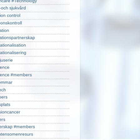
hcare #Technology
-och sjukvård
ion control
ionskontroll
ation
ationspartnerskap
ationalisation
ationalisering
juserie
ience
cience #members
emmar
ech
ers
plats
isioncancer
ers
nerskap #members
ntensomenresurs