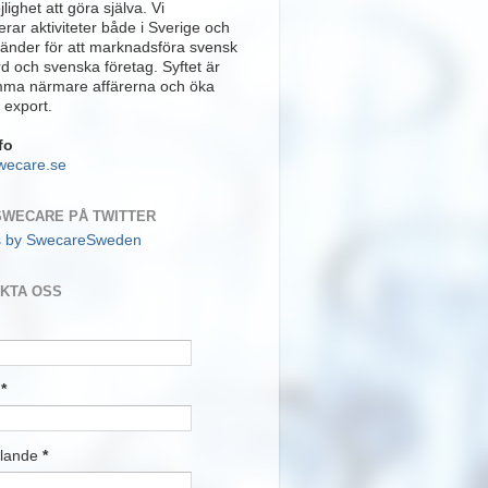
lighet att göra själva. Vi
rar aktiviteter både i Sverige och
länder för att marknadsföra svensk
rd och svenska företag. Syftet är
mma närmare affärerna och öka
 export.
fo
wecare.se
SWECARE PÅ TWITTER
s by SwecareSweden
KTA OSS
t
*
lande
*