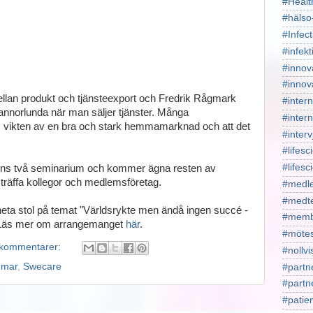
#Healt
#hälso
#Infect
#infekt
#innov
#innov
ellan produkt och tjänsteexport och Fredrik Rågmark
#intern
annorlunda när man säljer tjänster. Många
#intern
vikten av en bra och stark hemmamarknad och att det
#interv
#lifesc
#lifes
ns två seminarium och kommer ägna resten av
träffa kollegor och medlemsföretag.
#medl
#medt
s heta stol på temat "Världsrykte men ändå ingen succé -
#memb
. Läs mer om arrangemanget
här
.
#mötes
 kommentarer:
#nollv
mar
,
Swecare
#partn
#part
#patie