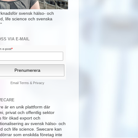
rknadsför svensk hälso- och
rd, life science och svenska
"
OSS VIA E-MAIL
din e-post
*
Email
Terms
&
Privacy
WECARE
e är en unik plattform där
, privat och offentlig sektor
s för ökad export och
tionalisering av svensk hälso- och
rd och life science. Swecare kan
dörrar som enskilda företag inte