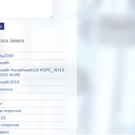
ÄRA ÄMNEN
da2030
ealth
health #arabhealth19 #GPC_AH19
2020 #UAE
ealth2018
zeneca
r
a response
-19
-response
ation