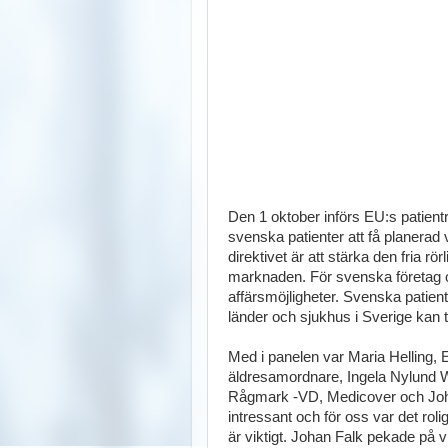
Den 1 oktober införs EU:s patientrö
svenska patienter att få planerad
direktivet är att stärka den fria rö
marknaden. För svenska företag oc
affärsmöjligheter. Svenska patie
länder och sjukhus i Sverige kan 
Med i panelen var Maria Helling,
äldresamordnare, Ingela Nylund W
Rågmark -VD, Medicover och Joh
intressant och för oss var det roli
är viktigt. Johan Falk pekade på 