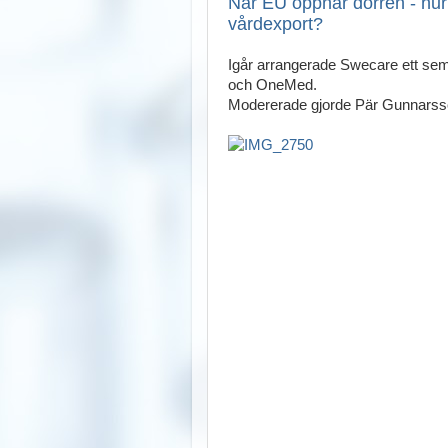
När EU öppnar dörren - hur 
vårdexport?
Igår arrangerade Swecare ett se
och OneMed.
Modererade gjorde Pär Gunnarsso