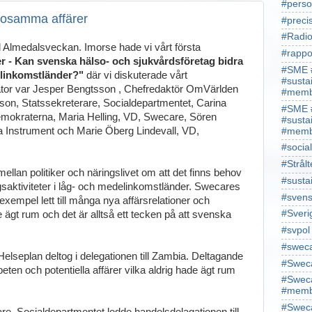
#perso
sosamma affärer
#preci
#Radio
d Almedalsveckan. Imorse hade vi vårt första
#rappo
 - Kan svenska hälso- och sjukvårdsföretag bidra
#SME 
delinkomstländer?"
där vi diskuterade vårt
#susta
ator var Jesper Bengtsson , Chefredaktör OmVärlden
#memb
son, Statssekreterare, Socialdepartmentet, Carina
#SME 
mokraterna, Maria Helling, VD, Swecare, Sören
#susta
a Instrument och Marie Öberg Lindevall, VD,
#memb
#socia
#Strålt
ellan politiker och näringslivet om att det finns behov
#susta
saktiviteter i låg- och medelinkomstländer. Swecares
#sven
l exempel lett till många nya affärsrelationer och
#Sveri
gt rum och det är alltså ett tecken på att svenska
#svpol
#swec
Helseplan deltog i delegationen till Zambia. Deltagande
#Sweca
ten och potentiella affärer vilka aldrig hade ägt rum
#Sweca
#memb
#Sweca