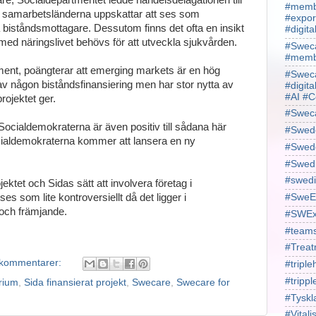
are, Socialdepartmentet ledde handelsdelagationen till
#membe
i samarbetsländerna uppskattar att ses som
#expor
a biståndsmottagare. Dessutom finns det ofta en insikt
#digit
ed näringslivet behövs för att utveckla sjukvården.
#Sweca
#membe
ument, poängterar att emerging markets är en hög
#Sweca
v av någon biståndsfinansiering men har stor nytta av
#digita
#AI #C
rojektet ger.
#Swec
cialdemokraterna är även positiv till sådana här
#Swede
ialdemokraterna kommer att lansera en ny
#Swede
#Swed
#swedi
ektet och Sidas sätt att involvera företag i
#SweE
 som lite kontroversiellt då det ligger i
och främjande.
#SWEx
#team
#Treat
 kommentarer:
#triple
#trippl
rium
,
Sida finansierat projekt
,
Swecare
,
Swecare for
#Tyskl
#Vital