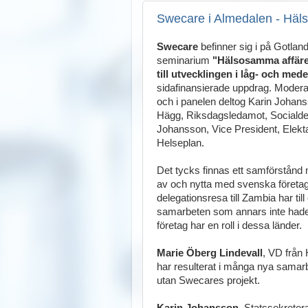
Swecare i Almedalen - Häl
Swecare
befinner sig i på Gotlan
seminarium
"Hälsosamma affärer
till utvecklingen i låg- och me
sidafinansierade uppdrag. Moder
och i panelen deltog Karin Johans
Hägg, Riksdagsledamot, Socialde
Johansson, Vice President, Elekt
Helseplan.
Det tycks finnas ett samförstånd m
av och nytta med svenska företag
delegationsresa till Zambia har til
samarbeten som annars inte hade ä
företag har en roll i dessa länder.
Marie Öberg Lindevall
, VD från 
har resulterat i många nya samarbe
utan Swecares projekt.