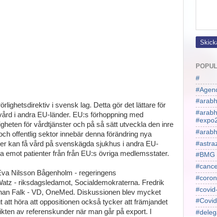
POPUL
#
#Agen
#arabh
rlighetsdirektiv i svensk lag. Detta gör det lättare för
#arab
 vård i andra EU-länder. EU:s förhoppning med
#expo
rligheten för vårdtjänster och på så sätt utveckla den inre
#arabh
h offentlig sektor innebär denna förändring nya
#astra
nter kan få vård på svenskägda sjukhus i andra EU-
ta emot patienter från från EU:s övriga medlemsstater.
#BMG
#cance
 Eva Nilsson Bågenholm - regeringens
#coron
atz - riksdagsledamot, Socialdemokraterna. Fredrik
#covid
an Falk - VD, OneMed. Diskussionen blev mycket
#Covid
gt att höra att oppositionen också tycker att främjandet
vikten av referenskunder när man går på export. I
#deleg