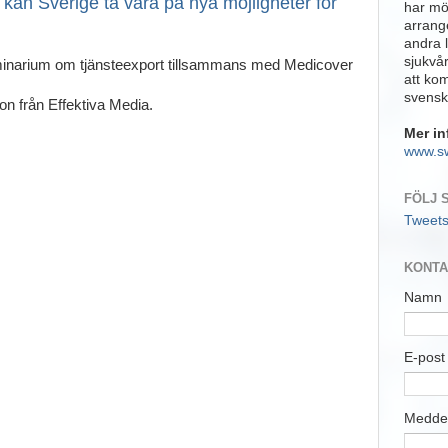
kan Sverige ta vara på nya möjligheter för
har möj
arrange
andra 
sjukvå
minarium om tjänsteexport tillsammans med Medicover
att ko
svensk
n från Effektiva Media.
Mer in
www.s
FÖLJ 
Tweet
KONTA
Namn
E-pos
Medde