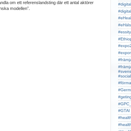
ndla om ett referenslandsting där ett antal aktörer
#digita
nska modellen".
#digita
#eHeal
#eHäl
#essity
#Ethio
#expo
#expor
#främj
#främj
#svens
#socia
#förma
#Germ
#getin
#GPC_
#GTAI
#healt
#heal