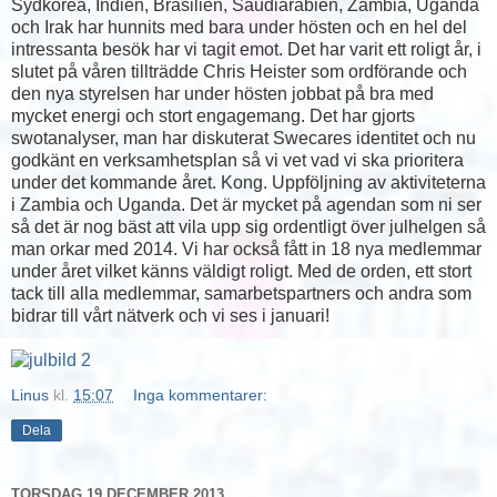
Sydkorea, Indien, Brasilien, Saudiarabien, Zambia, Uganda
och Irak har hunnits med bara under hösten och en hel del
intressanta besök har vi tagit emot. Det har varit ett roligt år, i
slutet på våren tillträdde Chris Heister som ordförande och
den nya styrelsen har under hösten jobbat på bra med
mycket energi och stort engagemang. Det har gjorts
swotanalyser, man har diskuterat Swecares identitet och nu
godkänt en verksamhetsplan så vi vet vad vi ska prioritera
under det kommande året. Kong. Uppföljning av aktiviteterna
i Zambia och Uganda. Det är mycket på agendan som ni ser
så det är nog bäst att vila upp sig ordentligt över julhelgen så
man orkar med 2014. Vi har också fått in 18 nya medlemmar
under året vilket känns väldigt roligt. Med de orden, ett stort
tack till alla medlemmar, samarbetspartners och andra som
bidrar till vårt nätverk och vi ses i januari!
Linus
kl.
15:07
Inga kommentarer:
Dela
TORSDAG 19 DECEMBER 2013