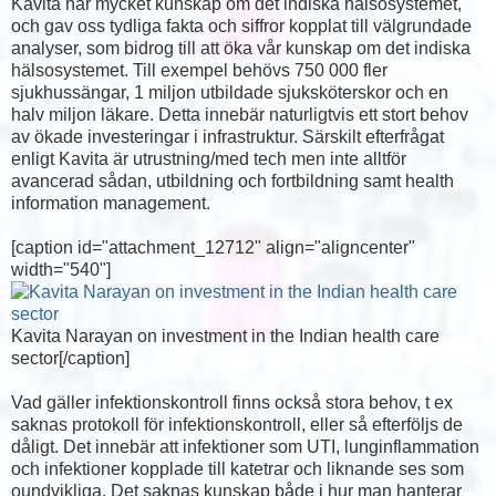
Kavita har mycket kunskap om det indiska hälsosystemet,
och gav oss tydliga fakta och siffror kopplat till välgrundade
analyser, som bidrog till att öka vår kunskap om det indiska
hälsosystemet. Till exempel behövs 750 000 fler
sjukhussängar, 1 miljon utbildade sjuksköterskor och en
halv miljon läkare. Detta innebär naturligtvis ett stort behov
av ökade investeringar i infrastruktur. Särskilt efterfrågat
enligt Kavita är utrustning/med tech men inte alltför
avancerad sådan, utbildning och fortbildning samt health
information management.
[caption id="attachment_12712" align="aligncenter"
width="540"]
Kavita Narayan on investment in the Indian health care
sector[/caption]
Vad gäller infektionskontroll finns också stora behov, t ex
saknas protokoll för infektionskontroll, eller så efterföljs de
dåligt. Det innebär att infektioner som UTI, lunginflammation
och infektioner kopplade till katetrar och liknande ses som
oundvikliga. Det saknas kunskap både i hur man hanterar