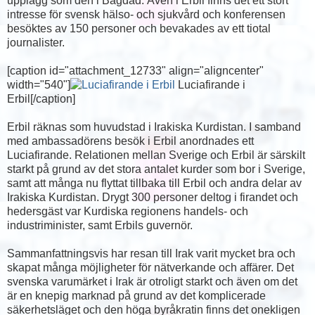
upplägg som den i Bagdad. Även i Erbil finns det ett stort
intresse för svensk hälso- och sjukvård och konferensen
besöktes av 150 personer och bevakades av ett tiotal
journalister.
[caption id="attachment_12733" align="aligncenter"
width="540"]
Luciafirande i
Erbil[/caption]
Erbil räknas som huvudstad i Irakiska Kurdistan. I samband
med ambassadörens besök i Erbil anordnades ett
Luciafirande. Relationen mellan Sverige och Erbil är särskilt
starkt på grund av det stora antalet kurder som bor i Sverige,
samt att många nu flyttat tillbaka till Erbil och andra delar av
Irakiska Kurdistan. Drygt 300 personer deltog i firandet och
hedersgäst var Kurdiska regionens handels- och
industriminister, samt Erbils guvernör.
Sammanfattningsvis har resan till Irak varit mycket bra och
skapat många möjligheter för nätverkande och affärer. Det
svenska varumärket i Irak är otroligt starkt och även om det
är en knepig marknad på grund av det komplicerade
säkerhetsläget och den höga byråkratin finns det onekligen