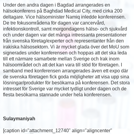
Under den andra dagen i Bagdad arrangerades en
hälsokonferens på Baghdad Medical City, med cirka 200
deltagare. Vice hälsominister Namiq inledde konferensen.
De tre fokusområdena för dagen var cancervård,
infektionskontroll, samt morgondagens hälso- och sjukvård
och under dagen var det många intressanta presentationer
från svenska företag/experter och representanter från den
irakiska hälsosektorn. Vi är mycket glada över det MoU som
signerades under konferensen och hoppas att det ska leda
till ett närmare samarbete mellan Sverige och Irak inom
hälsoområdet och att det kan vara till stöd för företagen. I
samband med konferensen arrangerades även ett expo där
de svenska företagen fick goda möjligheter att visa upp sina
lösningar/produkter för besökarna på konferensen. Det stora
intresset för Sverige var mycket tydligt under dagen och de
flesta besökarna stannade under hela konferensen.
Sulaymaniyah
[caption id="attachment_12740" align="aligncenter"