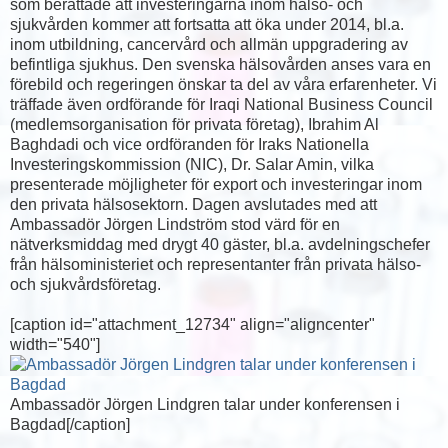
som berättade att investeringarna inom hälso- och
sjukvården kommer att fortsatta att öka under 2014, bl.a.
inom utbildning, cancervård och allmän uppgradering av
befintliga sjukhus. Den svenska hälsovården anses vara en
förebild och regeringen önskar ta del av våra erfarenheter. Vi
träffade även ordförande för Iraqi National Business Council
(medlemsorganisation för privata företag), Ibrahim Al
Baghdadi och vice ordföranden för Iraks Nationella
Investeringskommission (NIC), Dr. Salar Amin, vilka
presenterade möjligheter för export och investeringar inom
den privata hälsosektorn. Dagen avslutades med att
Ambassadör Jörgen Lindström stod värd för en
nätverksmiddag med drygt 40 gäster, bl.a. avdelningschefer
från hälsoministeriet och representanter från privata hälso-
och sjukvårdsföretag.
[caption id="attachment_12734" align="aligncenter"
width="540"]
Ambassadör Jörgen Lindgren talar under konferensen i
Bagdad[/caption]