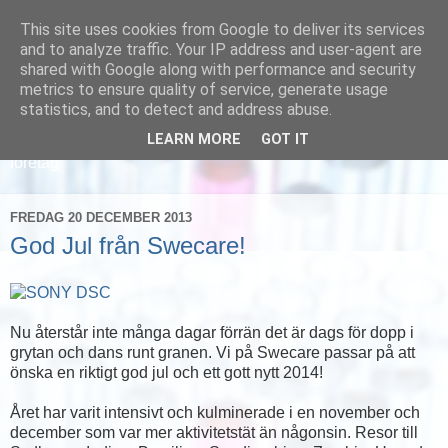
This site uses cookies from Google to deliver its services
and to analyze traffic. Your IP address and user-agent are
shared with Google along with performance and security
metrics to ensure quality of service, generate usage
statistics, and to detect and address abuse.
LEARN MORE
GOT IT
Läs om hur vi marknadsför svensk sjukvård och svenska
företag
FREDAG 20 DECEMBER 2013
God Jul från Swecare!
Nu återstår inte många dagar förrän det är dags för dopp i
grytan och dans runt granen. Vi på Swecare passar på att
önska en riktigt god jul och ett gott nytt 2014!
Året har varit intensivt och kulminerade i en november och
december som var mer aktivitetstät än någonsin. Resor till