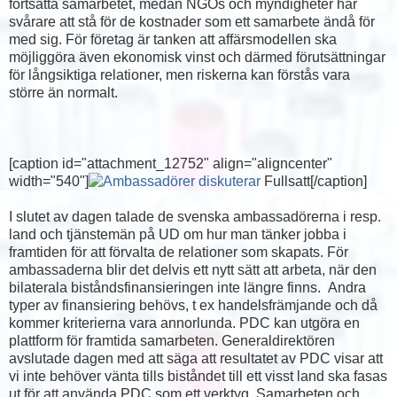
fortsätta samarbetet, medan NGOs och myndigheter har
svårare att stå för de kostnader som ett samarbete ändå för
med sig. För företag är tanken att affärsmodellen ska
möjliggöra även ekonomisk vinst och därmed förutsättningar
för långsiktiga relationer, men riskerna kan förstås vara
större än normalt.
[caption id="attachment_12752" align="aligncenter"
width="540"]
Fullsatt[/caption]
I slutet av dagen talade de svenska ambassadörerna i resp.
land och tjänstemän på UD om hur man tänker jobba i
framtiden för att förvalta de relationer som skapats. För
ambassaderna blir det delvis ett nytt sätt att arbeta, när den
bilaterala biståndsfinansieringen inte längre finns. Andra
typer av finansiering behövs, t ex handelsfrämjande och då
kommer kriterierna vara annorlunda. PDC kan utgöra en
plattform för framtida samarbeten. Generaldirektören
avslutade dagen med att säga att resultatet av PDC visar att
vi inte behöver vänta tills biståndet till ett visst land ska fasas
ut för att använda PDC som ett verktyg. Samarbeten och