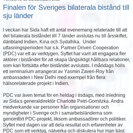
Finalen för Sveriges bilaterala bistånd till
sju länder
I veckan har Sida haft ett antal evenemang relaterade till att
det bilaterala biståndet till 7 länder avslutas nu till årsskiftet,
däribland Indien, Kina och Sydafrika. Under
utfasningsperioden har s.k. Partner Driven Cooperation
(PDC) var ett av verktygen. Syftet har varit att engagera fler
aktörer i biståndet för att skapa långsiktigt hållbara relationer,
som kan fortsätta efter biståndet avslutats. I måndags hölls
ett seminarium arrangerat av Yasmin Zaveri-Roy från
ambassaden i New Delhi med exempel från flera
hälsorelaterade projekt i Indien.
PDC var även temat för en heldag i tisdags, med inledning
av Sida:s generaldirektör Charlotte Petri-Gornitzka. Andra
medverkande var personer från organisationer och
myndigheter i Sverige och i samarbetsländerna som
genomfört PDC-projekt, liksom ambassadörer och politiker.
Syftet med dagen var att dela resultat och erfarenheter av
PDC som ett verktyg, nätverka och diskutera hur man bäst