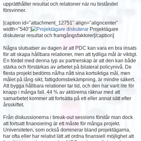
upprätthåller resultat och relationer när nu biståndet
försvinner.
[caption id="attachment_12751" align="aligncenter"
width="540"]
Projektägare
diskuterar resultat och framgångsfaktorer[/caption]
Några slutsatser av dagen är att PDC kan vara en bra insats
för att skapa hållbara relationer, men att tydliga mål är viktigt.
En fördel med denna typ av partnerskap är att den kan både
stärka och förstärkas av arbetet på bilateral policynivå. De
flesta projekt bedöms nå/ha nått sina kortsiktiga mål, men
målet på lång sikt, fattigdomsbekämpning, är mindre säkert.
Att bygga hållbara relationer tar tid, och den har varit lite för
knapp i många fall. 44 % av aktörerna räknar med att
samarbetet kommer att fortsätta på ett eller annat sätt efter
årsskiftet.
Från diskussionerna i break-out sessions förstår man dock
att fortsatt finansiering är ett måste för många projekt.
Universiteten, som också dominerar bland projektägarna,
har ofta eller har relativt lätt att ordna finansiell möjlighet att