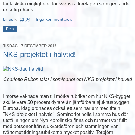
fantastiska möjligheter för svenska företagen som ger landet
en ärlig chans.
Linus
kl.
11:04
Inga kommentarer:
Dela
TISDAG 17 DECEMBER 2013
NKS-projektet i halvtid!
Charlotte Ruben talar i seminariet om NKS-projektet i halvtid
I morse vaknade man till mörka rubriker om hur NKS-bygget
skulle vara 50 procent dyrare än jämförbara sjukhusbyggen i
Europa. Idag ordnades också ett seminarium med titeln
"NKS-projektet i halvtid". Seminariet hölls i samma hus där
utställningen om Nya Karolinska finns och rummet var fullt
med personer från sjukvårdsfären och stämningen var
tvärtemot tidningsrubrikerna mycket positiv. Torbjörn