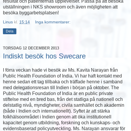
resultat och patienternas upplevelser. Passa på att besöka
utställningen i NKS showroom och även möjligheten att
besöka byggarbetsplatsen!
Linus
kl.
15:14
Inga kommentarer:
Dela
TORSDAG 12 DECEMBER 2013
Indiskt besök hos Swecare
I förra veckan hade vi besök av Ms. Kavita Narayan från
Public Health Foundation of India. Vi har haft kontakt med
henne sedan ett tag tillbaka och träffade henne i samband
med delegationsresan till Indien i början på oktober. The
Public Health Foundation of India är en public private
stiftelse med en bred bas, från det statliga på nationell och
delstatlig nivå, myndigheter, civila samhället och akademin
(både i Indien och internationellt). Syftet är att stärka
folkhälsoområdet i Indien genom att öka institutionell
kapacitet genom utbildning, forskning och kunskaps- och
evidensbaserad policyutveckling. Ms. Narayan ansvarar för