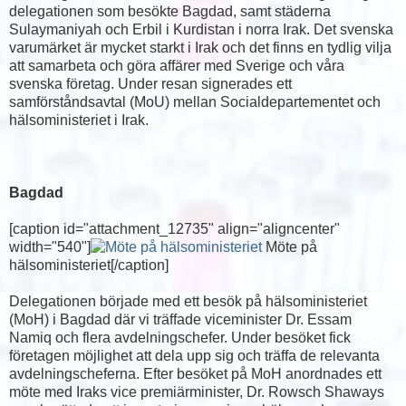
delegationen som besökte Bagdad, samt städerna
Sulaymaniyah och Erbil i Kurdistan i norra Irak. Det svenska
varumärket är mycket starkt i Irak och det finns en tydlig vilja
att samarbeta och göra affärer med Sverige och våra
svenska företag. Under resan signerades ett
samförståndsavtal (MoU) mellan Socialdepartementet och
hälsoministeriet i Irak.
Bagdad
[caption id="attachment_12735" align="aligncenter"
width="540"]
Möte på
hälsoministeriet[/caption]
Delegationen började med ett besök på hälsoministeriet
(MoH) i Bagdad där vi träffade viceminister Dr. Essam
Namiq och flera avdelningschefer. Under besöket fick
företagen möjlighet att dela upp sig och träffa de relevanta
avdelningscheferna. Efter besöket på MoH anordnades ett
möte med Iraks vice premiärminister, Dr. Rowsch Shaways