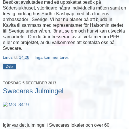
Besöket avslutades med ett uppskattat besök på
Södersjukhuset, ytterligare några individuella möten samt en
trevlig middag hos Sudhir Kashyap med bl a Indiens
ambassadör i Sverige. Vi har nu planer på att bjuda in
Kavita tillsammans med representanter för Hälsoministeriet
till Sverige under våren, för att se om och hur vi kan utveckla
samarbetet. Om du är intresserad av att veta mer om PFHI
eller om projektet, är du välkommen att kontakta oss på
Swecare.
Linus
kl.
14:28
Inga kommentarer:
Dela
TORSDAG 5 DECEMBER 2013
Swecares Julmingel
Igår var det julmingel i Swecares lokaler och över 60