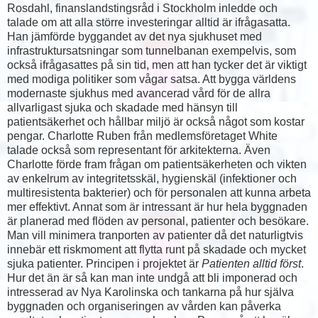
Rosdahl, finanslandstingsråd i Stockholm inledde och
talade om att alla större investeringar alltid är ifrågasatta.
Han jämförde byggandet av det nya sjukhuset med
infrastruktursatsningar som tunnelbanan exempelvis, som
också ifrågasattes på sin tid, men att han tycker det är viktigt
med modiga politiker som vågar satsa. Att bygga världens
modernaste sjukhus med avancerad vård för de allra
allvarligast sjuka och skadade med hänsyn till
patientsäkerhet och hållbar miljö är också något som kostar
pengar. Charlotte Ruben från medlemsföretaget White
talade också som representant för arkitekterna. Även
Charlotte förde fram frågan om patientsäkerheten och vikten
av enkelrum av integritetsskäl, hygienskäl (infektioner och
multiresistenta bakterier) och för personalen att kunna arbeta
mer effektivt. Annat som är intressant är hur hela byggnaden
är planerad med flöden av personal, patienter och besökare.
Man vill minimera tranporten av patienter då det naturligtvis
innebär ett riskmoment att flytta runt på skadade och mycket
sjuka patienter. Principen i projektet är
Patienten alltid först
.
Hur det än är så kan man inte undgå att bli imponerad och
intresserad av Nya Karolinska och tankarna på hur själva
byggnaden och organiseringen av vården kan påverka