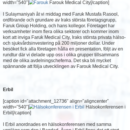
width="540"]
Farouk Medical City[/caption]
I Sulaymaniyah åt vi middag med Faruk Mustafa Rasool,
ordförande och grundare av Iraks största företagsgrupp,
Faruk Group Holding, och hans kollegor. Företaget har
verksamheter inom flera olika sektorer och kommer inom
kort att inviga Faruk Medical City, Iraks största privata hälso-
och sjukvårdsinvestering på 200 miljoner dollar. Under
besöket fick alla företagen hålla en presentation, följt av en
rundtur där vi delade upp oss i olika grupper tillsammans
med de olika avdelningscheferna. Det ska bli mycket
spännande att följa utvecklingen av Farouk Medical City.
Erbil
[caption id="attachment_12736" align="aligncenter"
width="540"]
Hälsokonferensen i
Erbil[/caption]
I Erbil anordnades en hälsokonferensen med samma