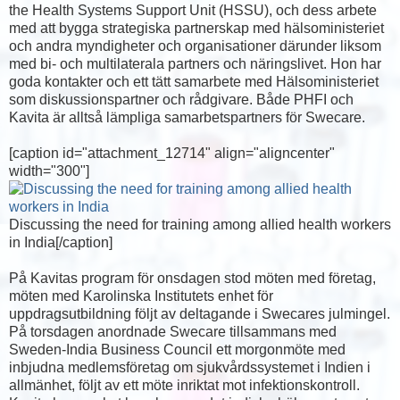
the Health Systems Support Unit (HSSU), och dess arbete
med att bygga strategiska partnerskap med hälsoministeriet
och andra myndigheter och organisationer därunder liksom
med bi- och multilaterala partners och näringslivet. Hon har
goda kontakter och ett tätt samarbete med Hälsoministeriet
som diskussionspartner och rådgivare. Både PHFI och
Kavita är alltså lämpliga samarbetspartners för Swecare.
[caption id="attachment_12714" align="aligncenter"
width="300"]
Discussing the need for training among allied health workers
in India[/caption]
På Kavitas program för onsdagen stod möten med företag,
möten med Karolinska Institutets enhet för
uppdragsutbildning följt av deltagande i Swecares julmingel.
På torsdagen anordnade Swecare tillsammans med
Sweden-India Business Council ett morgonmöte med
inbjudna medlemsföretag om sjukvårdssystemet i Indien i
allmänhet, följt av ett möte inriktat mot infektionskontroll.