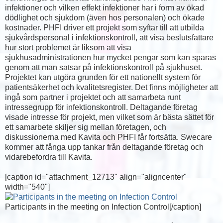
infektioner och vilken effekt infektioner har i form av ökad
dödlighet och sjukdom (även hos personalen) och ökade
kostnader. PHFI driver ett projekt som syftar till att utbilda
sjukvårdspersonal i infektionskontroll, att visa beslutsfattare
hur stort problemet är liksom att visa
sjukhusadministrationen hur mycket pengar som kan sparas
genom att man satsar på infektionskontroll på sjukhuset.
Projektet kan utgöra grunden för ett nationellt system för
patientsäkerhet och kvalitetsregister. Det finns möjligheter att
ingå som partner i projektet och att samarbeta runt
intressegrupp för infektionskontroll. Deltagande företag
visade intresse för projekt, men vilket som är bästa sättet för
ett samarbete skiljer sig mellan företagen, och
diskussionerna med Kavita och PHFI får fortsätta. Swecare
kommer att fånga upp tankar från deltagande företag och
vidarebefordra till Kavita.
[caption id="attachment_12713" align="aligncenter"
width="540"]
Participants in the meeting on Infection Control[/caption]