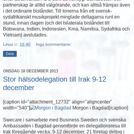
partnerskap är alltid välgörande, och kan alltså främjas även
i det ordinarie biståndet. Till tonerna från ett svensk-
sydafrikanskt musikprojekt minglade deltagarna runt en
stund, innan dagen (och det bilaterala biståndet till
Botswana, Indien, Indonesien, Kina, Namibia, Sydafrika och
Vietnam) avslutades.
Linus
kl.
16:40
Inga kommentarer:
Dela
ONSDAG 18 DECEMBER 2013
Stor hälsodelegation till Irak 9-12
december
[caption id="attachment_12732" align="aligncenter"
width="540"]
Morgon i Bagdad[/caption]
Swecare i samarbete med Business Sweden och svenska
Ambassaden i Bagdad genomförde en delegationsresa till
Irak föregående vecka, 9-12 december. 21 företag deltog i