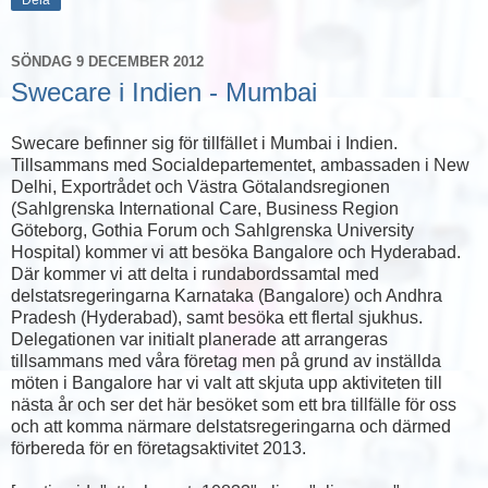
SÖNDAG 9 DECEMBER 2012
Swecare i Indien - Mumbai
Swecare befinner sig för tillfället i Mumbai i Indien.
Tillsammans med Socialdepartementet, ambassaden i New
Delhi, Exportrådet och Västra Götalandsregionen
(Sahlgrenska International Care, Business Region
Göteborg, Gothia Forum och Sahlgrenska University
Hospital) kommer vi att besöka Bangalore och Hyderabad.
Där kommer vi att delta i rundabordssamtal med
delstatsregeringarna Karnataka (Bangalore) och Andhra
Pradesh (Hyderabad), samt besöka ett flertal sjukhus.
Delegationen var initialt planerade att arrangeras
tillsammans med våra företag men på grund av inställda
möten i Bangalore har vi valt att skjuta upp aktiviteten till
nästa år och ser det här besöket som ett bra tillfälle för oss
och att komma närmare delstatsregeringarna och därmed
förbereda för en företagsaktivitet 2013.