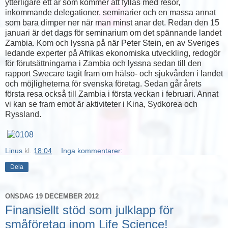
ytterligare ett år som kommer att fyllas med resor,
inkommande delegationer, seminarier och en massa annat
som bara dimper ner när man minst anar det. Redan den 15
januari är det dags för seminarium om det spännande landet
Zambia. Kom och lyssna på när Peter Stein, en av Sveriges
ledande experter på Afrikas ekonomiska utveckling, redogör
för förutsättningarna i Zambia och lyssna sedan till den
rapport Swecare tagit fram om hälso- och sjukvården i landet
och möjligheterna för svenska företag. Sedan går årets
första resa också till Zambia i första veckan i februari. Annat
vi kan se fram emot är aktiviteter i Kina, Sydkorea och
Ryssland.
Linus
kl.
18:04
Inga kommentarer:
Dela
ONSDAG 19 DECEMBER 2012
Finansiellt stöd som julklapp för
småföretag inom Life Science!