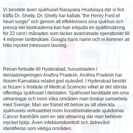
Vi besökte även sjukhuset Narayana Hrudulaya där vi fick
träffa Dr. Shetty. Dr. Shetty har kallats ”the Henry Ford of
heart surger” och genom att effektivisera sina sjukhus och
pressa ner kostnaderna kan han erbjuda en sjukförsäkring
för 22 cent i månaden som täcker avancerade operationer till
4 miljoner lantbrukare. Googla hans namn och ni kommer att
hitta mycket intressant läsning.
Resan fortsatte till Hyderabad, huvudstaden i
delstatsregeringen Andhra Pradesh. Andhra Pradesh har
liksom Karnataka relativt god sjukvård. I Hyderabad besökt
vi Nizam´s Institute of Medical Sciences vilket är det största
offentliga sjukhuset I delstaten. Sjukhuset berättade om sina
utmaningar och inom vilka områden man önskar samarbeta
med Sverige. Man ser främst ett behov av att utveckla
sjukhusets verksamhet inom livsstilsrelaterade sjukdomar.
Cancer framhålls som en stor utmaning där man behöver
mycket hjälp. Även infektionskontroll och äldrevård
identifieras som viktiga områden.