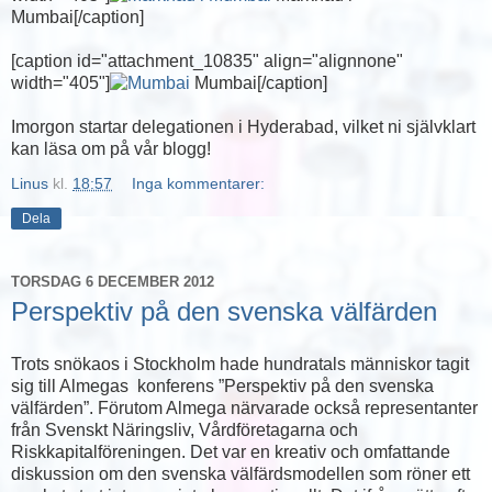
Mumbai[/caption]
[caption id="attachment_10835" align="alignnone"
width="405"]
Mumbai[/caption]
Imorgon startar delegationen i Hyderabad, vilket ni självklart
kan läsa om på vår blogg!
Linus
kl.
18:57
Inga kommentarer:
Dela
TORSDAG 6 DECEMBER 2012
Perspektiv på den svenska välfärden
Trots snökaos i Stockholm hade hundratals människor tagit
sig till Almegas konferens ”Perspektiv på den svenska
välfärden”. Förutom Almega närvarade också representanter
från Svenskt Näringsliv, Vårdföretagarna och
Riskkapitalföreningen. Det var en kreativ och omfattande
diskussion om den svenska välfärdsmodellen som röner ett