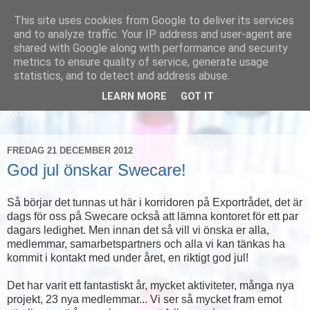
This site uses cookies from Google to deliver its services
and to analyze traffic. Your IP address and user-agent are
shared with Google along with performance and security
metrics to ensure quality of service, generate usage
statistics, and to detect and address abuse.
LEARN MORE
GOT IT
Läs om hur vi marknadsför svensk sjukvård och svenska
företag
FREDAG 21 DECEMBER 2012
God jul önskar Swecare!
Så börjar det tunnas ut här i korridoren på Exportrådet, det är
dags för oss på Swecare också att lämna kontoret för ett par
dagars ledighet. Men innan det så vill vi önska er alla,
medlemmar, samarbetspartners och alla vi kan tänkas ha
kommit i kontakt med under året, en riktigt god jul!
Det har varit ett fantastiskt år, mycket aktiviteter, många nya
projekt, 23 nya medlemmar... Vi ser så mycket fram emot