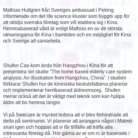
Mathias Hultgren från Sveriges ambassad i Peking
informerade om det life science kluster som byggts upp för
att stödja svenska företag som vill etablera sig i Kina.
Hemmabaserad vård är enligt Mathias en av de största
utmaningarna för Kina i framtiden och en möjlighet för Kina
och Sverige att samarbeta.
Shufen Cao kom ända från Hangzhou i Kina för att
presentera sin studie “The home based elderly care system
analysis: An illustration from Hangzhou, China”. I studien
förklarar Shufen hur de kinesiska beslutsfattarna planerar
och implementerar hembaserad äldreomsorg. Shufen
menar också att det är viktigt med teknik som kan hjälpa
äldre att bo hemma längre.
Vi på Swecare är mycket ledsna att vi blev förhindrade att
delta på seminariet. Vi planerar att arrangera något i Malmö
snart igen och hoppas att vi får tillfälle att träffa alla
intressanta företag då. Hör gärna av er om ni är baserade i