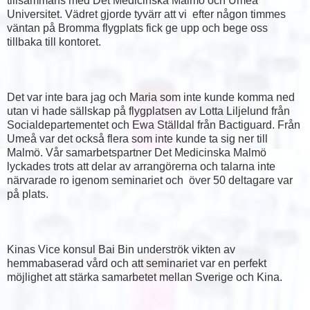
tillsammans med Det Medicinska Malmö och Umeå
Universitet. Vädret gjorde tyvärr att vi efter någon timmes
väntan på Bromma flygplats fick ge upp och bege oss
tillbaka till kontoret.
Det var inte bara jag och Maria som inte kunde komma ned
utan vi hade sällskap på flygplatsen av Lotta Liljelund från
Socialdepartementet och Ewa Ställdal från Bactiguard. Från
Umeå var det också flera som inte kunde ta sig ner till
Malmö. Vår samarbetspartner Det Medicinska Malmö
lyckades trots att delar av arrangörerna och talarna inte
närvarade ro igenom seminariet och över 50 deltagare var
på plats.
Kinas Vice konsul Bai Bin underströk vikten av
hemmabaserad vård och att seminariet var en perfekt
möjlighet att stärka samarbetet mellan Sverige och Kina.