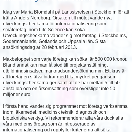
Idag var Maria Blomdahl på Länsstyrelsen i Stockholm för att
träffa Anders Nordborg. Orsaken till mötet var de nya
utvecklingscheckarna för internationalisering som
småföretag inom Life Science kan söka.
Utvecklingscheckarna vänder sig mot företag i Stockholms,
Södermanlands, Gotlands och Uppsala län. Sista
ansökningsdag är 28 februari 2013.
Maxbeloppet som varje företag kan söka är 500 000 kronor.
Bland annat kan man få stöd till projektanställning,
utbildningsinsatser, marknadsundersökning mm. Ett krav är
att företagen själva bidrar med lika mycket pengar som
utvecklingscheckarna ger samt att de har mellan 5 till 50
anställda och en årsomsättning som överstiger inte 50
miljoner euro.
I första hand vänder sig programmet mot företag verksamma
inom läkemedel, medicinsk teknik, diagnostik och
biotekniska verktyg. Vi rekommenderar alla våra dock alla
våra medlemsföretag som är intresserade av
internationalisering och uppfyller kriterierna att söka.