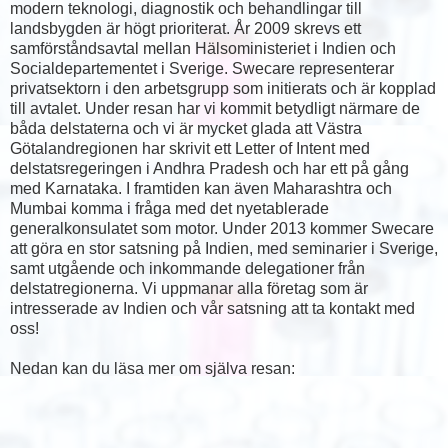
modern teknologi, diagnostik och behandlingar till
landsbygden är högt prioriterat. År 2009 skrevs ett
samförståndsavtal mellan Hälsoministeriet i Indien och
Socialdepartementet i Sverige. Swecare representerar
privatsektorn i den arbetsgrupp som initierats och är kopplad
till avtalet. Under resan har vi kommit betydligt närmare de
båda delstaterna och vi är mycket glada att Västra
Götalandregionen har skrivit ett Letter of Intent med
delstatsregeringen i Andhra Pradesh och har ett på gång
med Karnataka. I framtiden kan även Maharashtra och
Mumbai komma i fråga med det nyetablerade
generalkonsulatet som motor. Under 2013 kommer Swecare
att göra en stor satsning på Indien, med seminarier i Sverige,
samt utgående och inkommande delegationer från
delstatregionerna. Vi uppmanar alla företag som är
intresserade av Indien och vår satsning att ta kontakt med
oss!
Nedan kan du läsa mer om själva resan: