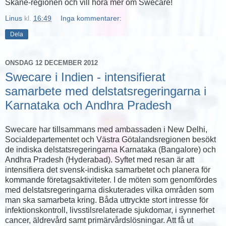
Skåne-regionen och vill höra mer om Swecare!
Linus
kl.
16:49
Inga kommentarer:
Dela
ONSDAG 12 DECEMBER 2012
Swecare i Indien - intensifierat
samarbete med delstatsregeringarna i
Karnataka och Andhra Pradesh
Swecare har tillsammans med ambassaden i New Delhi,
Socialdepartementet och Västra Götalandsregionen besökt
de indiska delstatsregeringarna Karnataka (Bangalore) och
Andhra Pradesh (Hyderabad). Syftet med resan är att
intensifiera det svensk-indiska samarbetet och planera för
kommande företagsaktiviteter. I de möten som genomfördes
med delstatsregeringarna diskuterades vilka områden som
man ska samarbeta kring. Båda uttryckte stort intresse för
infektionskontroll, livsstilsrelaterade sjukdomar, i synnerhet
cancer, äldrevård samt primärvårdslösningar. Att få ut