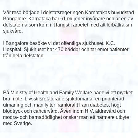
Vår resa började i delstatsregeringen Karnatakas huvudstad
Bangalore. Karnataka har 61 miljoner invånare och är en av
delstaterna som kommit längst i arbetet med att förbättra sin
sjukvård.
I Bangalore besökte vi det offentliga sjukhuset, K.C.
Hospital. Sjukhuset har 470 bäddar och tar emot patienter
från hela delstaten.
På Ministry of Health and Family Welfare hade vi ett mycket
bra möte. Livsstilsrelaterade sjukdomar är en prioriterad
utmaning och man lyfter framförallt fram diabetes, högt
blodtryck och cancervård. Även inom HIV, äldrevård och
mödra- och barnadödlighet önskar man ett närmare utbyte
med Sverige.