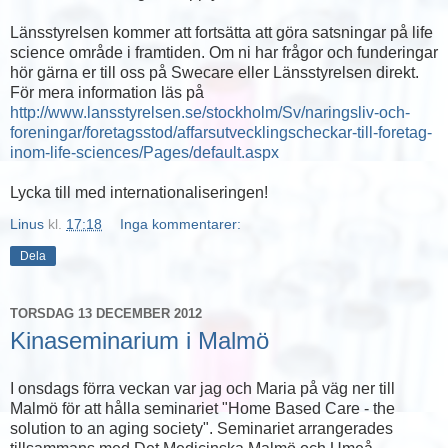
Länsstyrelsen kommer att fortsätta att göra satsningar på life
science område i framtiden. Om ni har frågor och funderingar
hör gärna er till oss på Swecare eller Länsstyrelsen direkt.
För mera information läs på
http://www.lansstyrelsen.se/stockholm/Sv/naringsliv-och-
foreningar/foretagsstod/affarsutvecklingscheckar-till-foretag-
inom-life-sciences/Pages/default.aspx
Lycka till med internationaliseringen!
Linus
kl.
17:18
Inga kommentarer:
Dela
TORSDAG 13 DECEMBER 2012
Kinaseminarium i Malmö
I onsdags förra veckan var jag och Maria på väg ner till
Malmö för att hålla seminariet "Home Based Care - the
solution to an aging society". Seminariet arrangerades