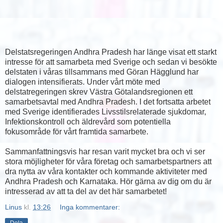
Delstatsregeringen Andhra Pradesh har länge visat ett starkt
intresse för att samarbeta med Sverige och sedan vi besökte
delstaten i våras tillsammans med Göran Hägglund har
dialogen intensifierats. Under vårt möte med
delstatregeringen skrev Västra Götalandsregionen ett
samarbetsavtal med Andhra Pradesh. I det fortsatta arbetet
med Sverige identifierades Livsstilsrelaterade sjukdomar,
Infektionskontroll och äldrevård som potentiella
fokusområde för vårt framtida samarbete.
Sammanfattningsvis har resan varit mycket bra och vi ser
stora möjligheter för våra företag och samarbetspartners att
dra nytta av våra kontakter och kommande aktiviteter med
Andhra Pradesh och Karnataka. Hör gärna av dig om du är
intresserad av att ta del av det här samarbetet!
Linus
kl.
13:26
Inga kommentarer:
Dela