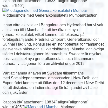
[caption id="attachment_10833" align="alignnone"
width="540"]
Middagsmöte med Generalkonsulatet i Mumbai[/caption]
Innan våra aktiviteter i Bangalore och Hyderabad har vi valt
att stanna till i Mumbai för att besöka det nya
generalkonsulatet, vilket kommer att fokusera på
företagsfrämjande. Fredrika Ornbrant, Generalkonsul och
Gunnar Haglund, Konsul ser en stor potential för främjandet
av svenska hälso-och sjukvårdsföretag i Mumbai och övriga
städer i delstatsregionen Maharashtra. Swecare är mycket
positiva till det nya generalkonsulatet och tillsammans
planerar vi att genomföra en aktivitet under 2013.
Värt att nämna är även att Swecare tillsammans
med Socialdepartementet, ambassaden i New Delhi och
Exportrådet kommer att täffas den 12 december i New Delhi
för att diskutera en Indienstrategi för främjandet av hälso-
och sjukvården.
[caption id="attachment_10834" align="alignnone"
width="405"]
Marknad i