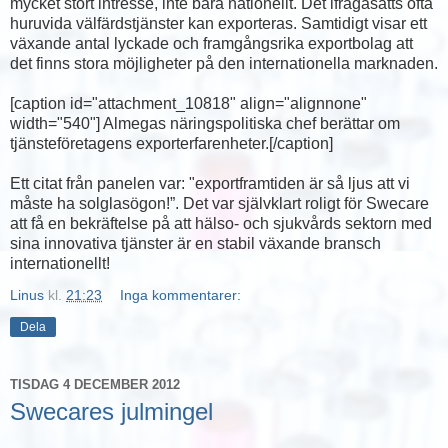
mycket stort intresse, inte bara nationellt. Det ifrågasätts ofta
huruvida välfärdstjänster kan exporteras. Samtidigt visar ett
växande antal lyckade och framgångsrika exportbolag att
det finns stora möjligheter på den internationella marknaden.
[caption id="attachment_10818" align="alignnone"
width="540"]
Almegas näringspolitiska chef berättar om
tjänsteföretagens exporterfarenheter.[/caption]
Ett citat från panelen var: "exportframtiden är så ljus att vi
måste ha solglasögon!”. Det var självklart roligt för Swecare
att få en bekräftelse på att hälso- och sjukvårds sektorn med
sina innovativa tjänster är en stabil växande bransch
internationellt!
Linus
kl.
21:23
Inga kommentarer:
Dela
TISDAG 4 DECEMBER 2012
Swecares julmingel