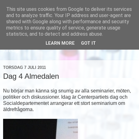
This site uses cookies from Google to deliver its services
and to analyze traffic. Your IP address and user-agent are
shared with Google along with performance and security
metrics to ensure quality of service, generate usage
statistics, and to detect and address abuse.
LEARN MORE
GOT IT
Läs om hur vi marknadsför svensk sjukvård och svenska
företag
TORSDAG 7 JULI 2011
Dag 4 Almedalen
Nu börjar man känna sig snurrig av alla seminarier, möten,
politiker och diskussioner. Idag är Centerpartiets dag och
Socialdepartementet arrangerar ett stort seminarium om
äldrefrågorna.