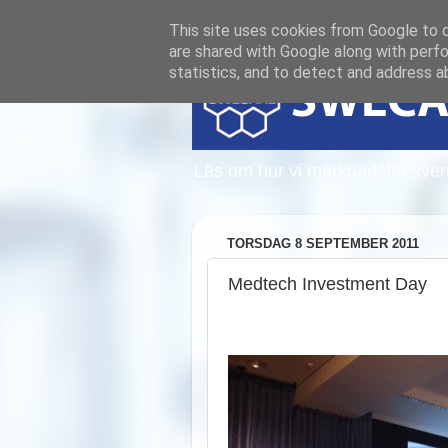
This site uses cookies from Google to de
are shared with Google along with perfo
statistics, and to detect and address a
Läs om hur vi marknadsför sven
TORSDAG 8 SEPTEMBER 2011
Medtech Investment Day