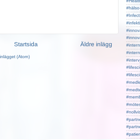
#Healt
#hälso
#Infect
#infekt
#innov
#innov
Startsida
Äldre inlägg
#intern
#intern
inlägget (Atom)
#interv
#lifesc
#lifes
#medl
#medt
#memb
#mötes
#nollv
#partn
#part
#patie