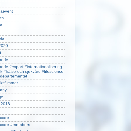
l
laevent
th
sa
pia
2020
t
ande
ande #export #internationalisering
k #hälso-och sjukvård #lifescience
ldepartementet
ksflimmer
any
ge
2018
hcare
thcare #members