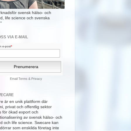
rknadsför svensk hälso- och
rd, life science och svenska
"
OSS VIA E-MAIL
din e-post
*
Email
Terms
&
Privacy
WECARE
e är en unik plattform där
, privat och offentlig sektor
s för ökad export och
tionalisering av svensk hälso- och
rd och life science. Swecare kan
dörrar som enskilda företag inte