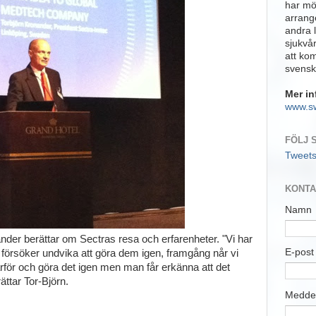
har möj
arrange
andra 
sjukvå
att ko
svensk
Mer in
www.s
FÖLJ 
Tweet
KONTA
Namn
der berättar om Sectras resa och erfarenheter. "Vi har
E-pos
i försöker undvika att göra dem igen, framgång når vi
arför och göra det igen men man får erkänna att det
ttar Tor-Björn.
Medde