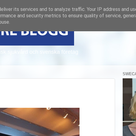
liver its services and to analyze traffic. Your IP address and u
rmance and security metrics to ensure quality of service, gene
buse.
sk sjukvård och svenska företag
SWECA