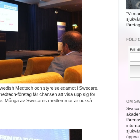
"Vi ma
sjukvå
företag
FÖLJ 
Fyll i 
wedish Medtech och styrelseledamot i Swecare,
edtech-företag får chansen att visa upp sig för
rade. Många av Swecares medlemmar är också
OM S
Swecar
akademi
förena
interna
sjukvå
öppna 