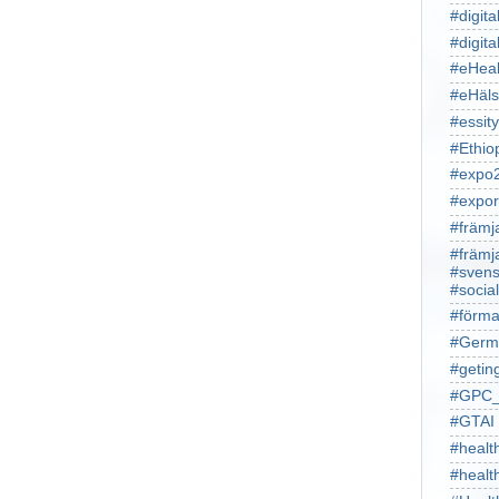
#digita
#digita
#eHeal
#eHäl
#essity
#Ethio
#expo
#expor
#främj
#främj
#svens
#socia
#förma
#Germ
#getin
#GPC_
#GTAI
#healt
#heal