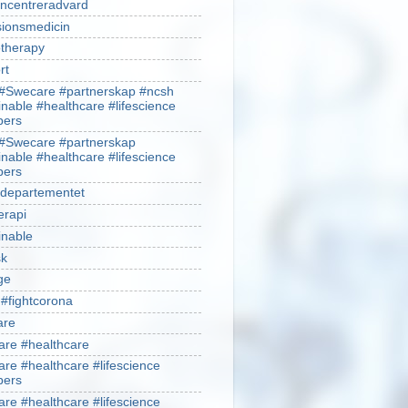
ncentreradvard
sionsmedicin
therapy
rt
#Swecare #partnerskap #ncsh
inable #healthcare #lifescience
ers
#Swecare #partnerskap
inable #healthcare #lifescience
ers
ldepartementet
erapi
inable
sk
ge
 #fightcorona
are
re #healthcare
re #healthcare #lifescience
ers
re #healthcare #lifescience