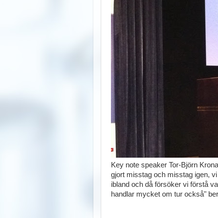
Key note speaker Tor-Björn Kronan
gjort misstag och misstag igen, v
ibland och då försöker vi förstå v
handlar mycket om tur också" berä