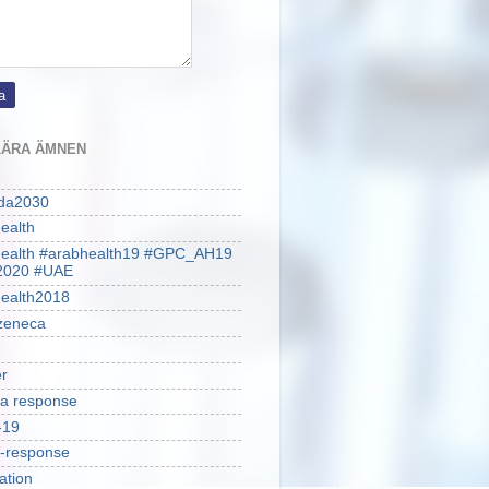
ÄRA ÄMNEN
da2030
ealth
health #arabhealth19 #GPC_AH19
2020 #UAE
ealth2018
zeneca
r
a response
-19
-response
ation