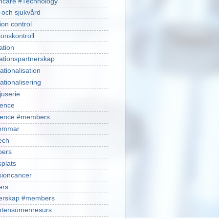
hcare #Technology
-och sjukvård
ion control
ionskontroll
ation
ationspartnerskap
ationalisation
ationalisering
juserie
ience
cience #members
emmar
ech
ers
plats
isioncancer
ers
nerskap #members
ntensomenresurs