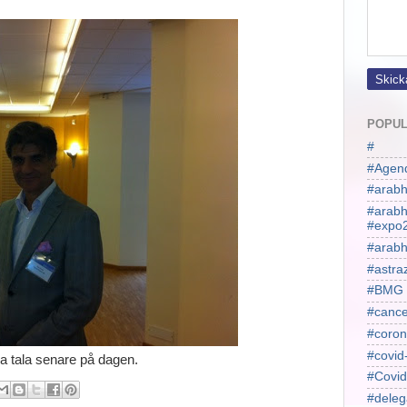
POPUL
#
#Agen
#arabh
#arab
#expo
#arabh
#astra
#BMG
#cance
#coron
#covid
a tala senare på dagen.
#Covid
#deleg