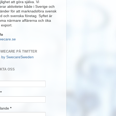
lighet att göra själva. Vi
rar aktiviteter både i Sverige och
länder för att marknadsföra svensk
rd och svenska företag. Syftet är
mma närmare affärerna och öka
 export.
fo
wecare.se
SWECARE PÅ TWITTER
s by SwecareSweden
KTA OSS
t
*
lande
*