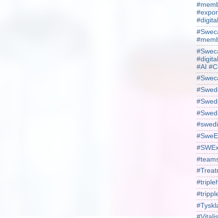
#membe
#expor
#digit
#Sweca
#membe
#Sweca
#digita
#AI #C
#Swec
#Swede
#Swede
#Swed
#swedi
#SweE
#SWEx
#team
#Treat
#triple
#trippl
#Tyskl
#Vital