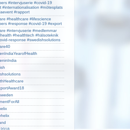
rs #intervjuserie #covid-19
t #internationalisation #mötesplats
alaevent #rapport
re #healthcare #lifescience
rs #response #covid-19 #export
re #intervjuserie #medlemmar
lhealth #healthtech #hälsoteknik
ovid-response #swedishsolutions
are40
nIndiaYearofHealth
ninIndia
ish
shsolutions
thHealthcare
portAward18
sweden
mentForAll
helix
ehelix
and
is2018