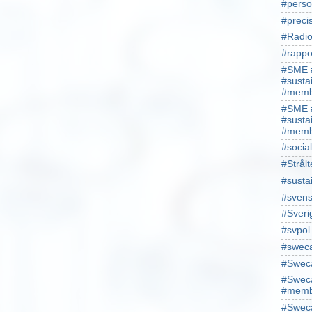
#perso
#preci
#Radio
#rappo
#SME 
#susta
#memb
#SME 
#susta
#memb
#socia
#Strålt
#susta
#sven
#Sveri
#svpol
#swec
#Sweca
#Sweca
#memb
#Sweca