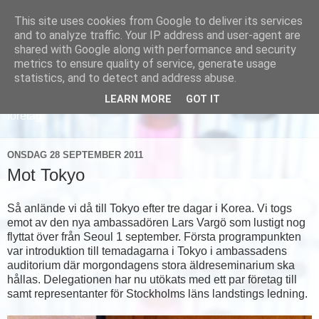
This site uses cookies from Google to deliver its services
and to analyze traffic. Your IP address and user-agent are
shared with Google along with performance and security
metrics to ensure quality of service, generate usage
statistics, and to detect and address abuse.
LEARN MORE
GOT IT
Läs om hur vi marknadsför svensk sjukvård och svenska
företag
ONSDAG 28 SEPTEMBER 2011
Mot Tokyo
Så anlände vi då till Tokyo efter tre dagar i Korea. Vi togs
emot av den nya ambassadören Lars Vargö som lustigt nog
flyttat över från Seoul 1 september. Första programpunkten
var introduktion till temadagarna i Tokyo i ambassadens
auditorium där morgondagens stora äldreseminarium ska
hållas. Delegationen har nu utökats med ett par företag till
samt representanter för Stockholms läns landstings ledning.