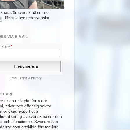
rknadsför svensk hälso- och
rd, life science och svenska
"
OSS VIA E-MAIL
din e-post
*
Email
Terms
&
Privacy
WECARE
e är en unik plattform där
, privat och offentlig sektor
s för ökad export och
tionalisering av svensk hälso- och
rd och life science. Swecare kan
dörrar som enskilda företag inte