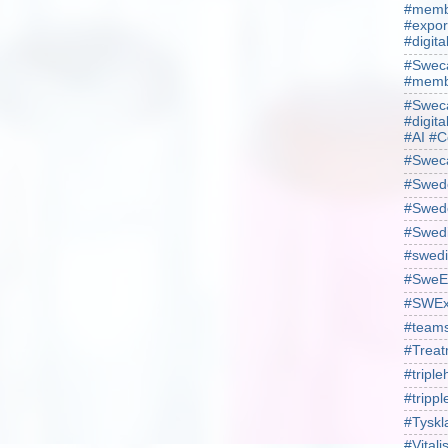
#membe
#expor
#digit
#Sweca
#membe
#Sweca
#digita
#AI #C
#Swec
#Swede
#Swede
#Swed
#swedi
#SweE
#SWEx
#team
#Treat
#triple
#trippl
#Tyskl
#Vital