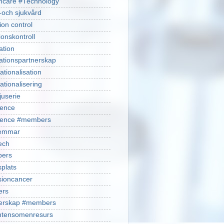
hcare #Technology
-och sjukvård
ion control
ionskontroll
ation
ationspartnerskap
ationalisation
ationalisering
juserie
ience
cience #members
emmar
ech
ers
plats
isioncancer
ers
nerskap #members
ntensomenresurs