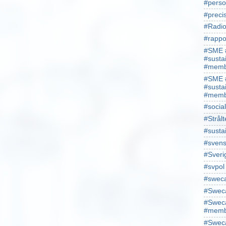
#perso
#preci
#Radio
#rappo
#SME 
#susta
#memb
#SME 
#susta
#memb
#socia
#Strålt
#susta
#sven
#Sveri
#svpol
#swec
#Sweca
#Sweca
#memb
#Sweca