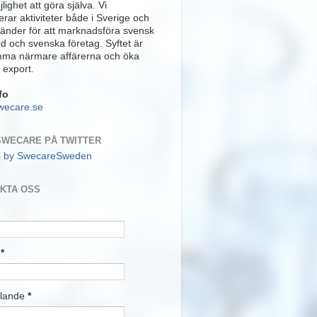
lighet att göra själva. Vi
rar aktiviteter både i Sverige och
länder för att marknadsföra svensk
rd och svenska företag. Syftet är
mma närmare affärerna och öka
 export.
fo
wecare.se
SWECARE PÅ TWITTER
s by SwecareSweden
KTA OSS
t
*
lande
*