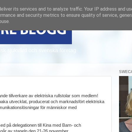
liver its services and to analyze traffic. Your IP address and u
rmance and security metrics to ensure quality of service, gene
buse.
sk sjukvård och svenska företag
SWECA
e tillverkare av elektriska rullstolar som medlem!
lbaka utvecklat, producerat och marknadsfört elektriska
mmunikationslösningar för människor med
d på delegationen till Kina med Barn- och
 går av stapeln den 21-26 november.