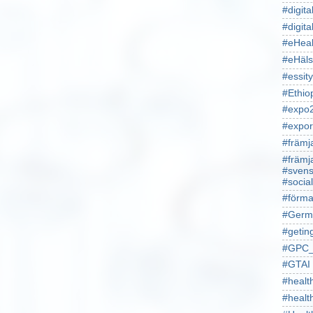
#digita
#digita
#eHeal
#eHäl
#essity
#Ethio
#expo
#expor
#främj
#främj
#svens
#socia
#förma
#Germ
#getin
#GPC_
#GTAI
#healt
#heal