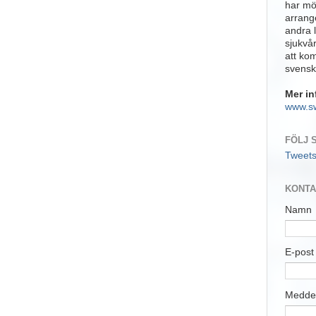
har möj
arrange
andra 
sjukvå
att ko
svensk
Mer in
www.s
FÖLJ 
Tweet
KONTA
Namn
E-pos
Medde