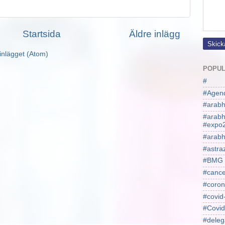
Startsida
Äldre inlägg
inlägget (Atom)
POPUL
#
#Agen
#arabh
#arab
#expo
#arabh
#astra
#BMG
#cance
#coron
#covid
#Covid
#deleg