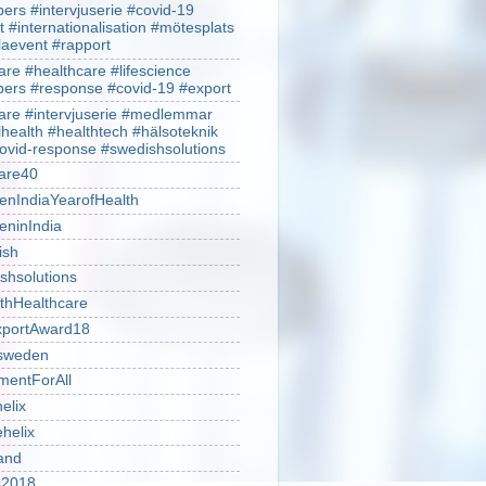
rs #intervjuserie #covid-19
t #internationalisation #mötesplats
alaevent #rapport
re #healthcare #lifescience
rs #response #covid-19 #export
re #intervjuserie #medlemmar
lhealth #healthtech #hälsoteknik
ovid-response #swedishsolutions
are40
nIndiaYearofHealth
ninIndia
ish
shsolutions
thHealthcare
portAward18
sweden
mentForAll
helix
ehelix
and
is2018