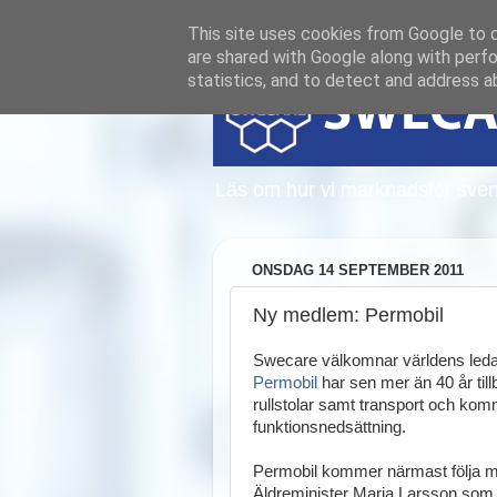
This site uses cookies from Google to de
are shared with Google along with perfo
statistics, and to detect and address a
Läs om hur vi marknadsför sven
ONSDAG 14 SEPTEMBER 2011
Ny medlem: Permobil
Swecare välkomnar världens ledand
Permobil
har sen mer än 40 år til
rullstolar samt transport och ko
funktionsnedsättning.
Permobil kommer närmast följa me
Äldreminister Maria Larsson som