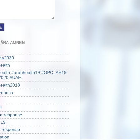
ÄRA ÄMNEN
da2030
ealth
health #arabhealth19 #GPC_AH19
2020 #UAE
ealth2018
zeneca
r
a response
-19
-response
ation