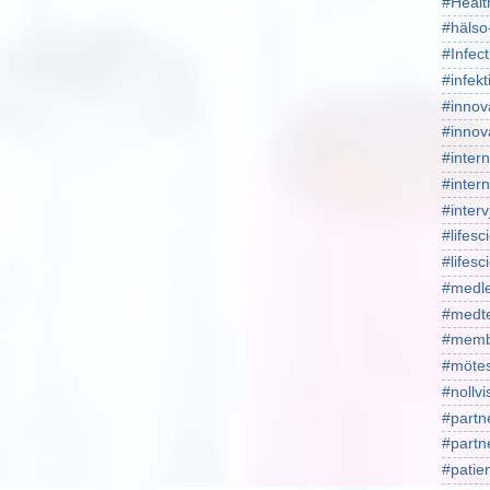
#Healt
#hälso
#Infect
#infekt
#innov
#innov
#intern
#intern
#interv
#lifesc
#lifes
#medl
#medt
#memb
#mötes
#nollv
#partn
#part
#patie