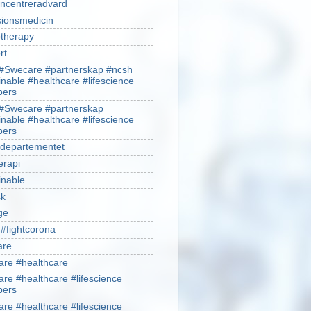
ncentreradvard
sionsmedicin
therapy
rt
#Swecare #partnerskap #ncsh
inable #healthcare #lifescience
ers
#Swecare #partnerskap
inable #healthcare #lifescience
ers
ldepartementet
erapi
inable
sk
ge
 #fightcorona
are
re #healthcare
re #healthcare #lifescience
ers
re #healthcare #lifescience