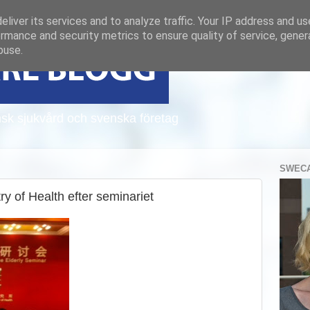
liver its services and to analyze traffic. Your IP address and u
rmance and security metrics to ensure quality of service, gene
buse.
sk sjukvård och svenska företag
SWECA
ry of Health efter seminariet