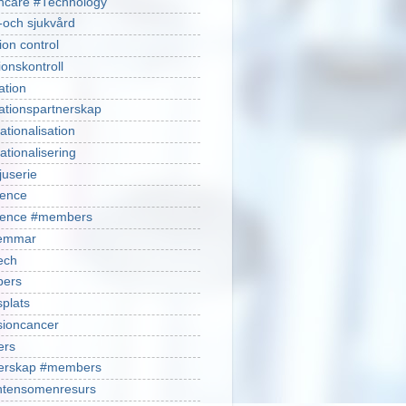
hcare #Technology
-och sjukvård
ion control
ionskontroll
ation
ationspartnerskap
ationalisation
ationalisering
juserie
ience
cience #members
emmar
ech
ers
plats
isioncancer
ers
nerskap #members
ntensomenresurs