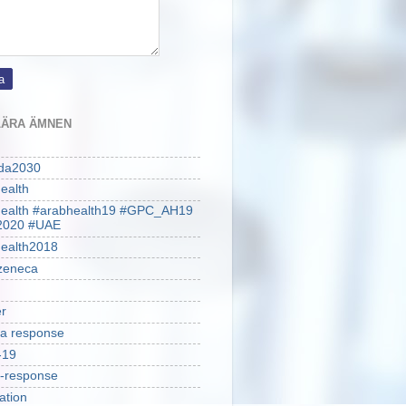
ÄRA ÄMNEN
da2030
ealth
health #arabhealth19 #GPC_AH19
2020 #UAE
ealth2018
zeneca
r
a response
-19
-response
ation