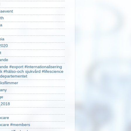
l
laevent
th
sa
pia
2020
t
ande
ande #export #internationalisering
k #hälso-och sjukvård #lifescience
ldepartementet
ksflimmer
any
ge
2018
hcare
thcare #members