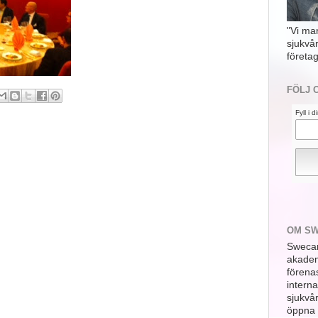
"Vi ma
sjukvå
företag
FÖLJ 
Fyll i 
OM S
Swecar
akademi
förena
interna
sjukvå
öppna 