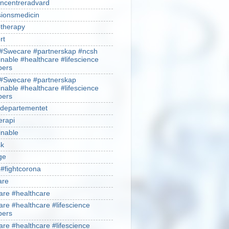
ncentreradvard
sionsmedicin
therapy
rt
#Swecare #partnerskap #ncsh
inable #healthcare #lifescience
ers
#Swecare #partnerskap
inable #healthcare #lifescience
ers
ldepartementet
erapi
inable
sk
ge
 #fightcorona
are
re #healthcare
re #healthcare #lifescience
ers
re #healthcare #lifescience