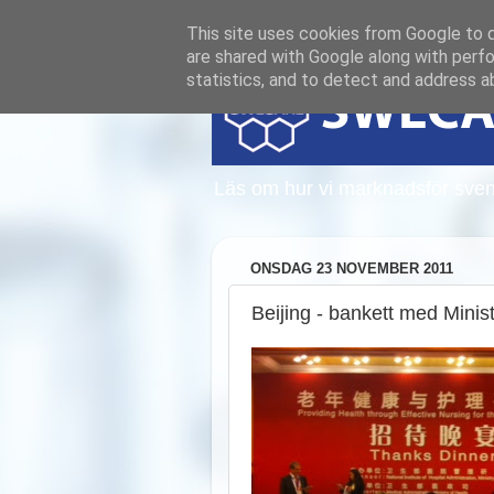
This site uses cookies from Google to de
are shared with Google along with perfo
statistics, and to detect and address a
Läs om hur vi marknadsför sven
ONSDAG 23 NOVEMBER 2011
Beijing - bankett med Minist