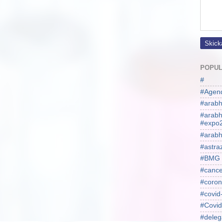
POPUL
#
#Agen
#arabh
#arab
#expo
#arabh
#astra
#BMG
#cance
#coron
#covid
#Covid
#deleg