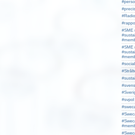
#perso
#preci
#Radio
#rappo
#SME 
#susta
#memb
#SME 
#susta
#memb
#socia
#Strålt
#susta
#sven
#Sveri
#svpol
#swec
#Sweca
#Sweca
#memb
#Sweca