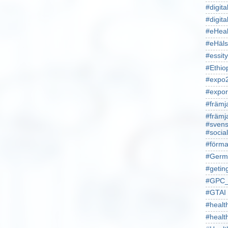
#digita
#digita
#eHeal
#eHäl
#essity
#Ethio
#expo
#expor
#främj
#främj
#svens
#socia
#förma
#Germ
#getin
#GPC_
#GTAI
#healt
#heal