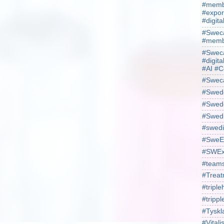
#membe
#expor
#digit
#Sweca
#membe
#Sweca
#digita
#AI #C
#Swec
#Swede
#Swede
#Swed
#swedi
#SweE
#SWEx
#team
#Treat
#triple
#trippl
#Tyskl
#Vital