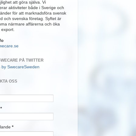
lighet att göra själva. Vi
rar aktiviteter både i Sverige och
länder för att marknadsföra svensk
rd och svenska företag. Syftet är
mma närmare affärerna och öka
 export.
fo
wecare.se
SWECARE PÅ TWITTER
s by SwecareSweden
KTA OSS
t
*
lande
*