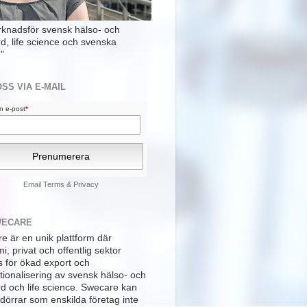
rknadsför svensk hälso- och
rd, life science och svenska
"
OSS VIA E-MAIL
din e-post
*
Email
Terms
&
Privacy
WECARE
e är en unik plattform där
, privat och offentlig sektor
s för ökad export och
tionalisering av svensk hälso- och
rd och life science. Swecare kan
dörrar som enskilda företag inte