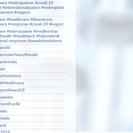
rs #intervjuserie #covid-19
t #internationalisation #mötesplats
alaevent #rapport
re #healthcare #lifescience
rs #response #covid-19 #export
re #intervjuserie #medlemmar
lhealth #healthtech #hälsoteknik
ovid-response #swedishsolutions
are40
nIndiaYearofHealth
ninIndia
ish
shsolutions
thHealthcare
portAward18
sweden
mentForAll
helix
ehelix
and
is2018