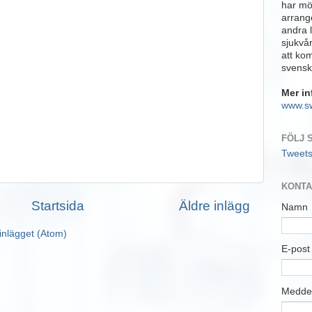
har möj
arrange
andra 
sjukvå
att ko
svensk
Mer in
www.s
FÖLJ 
Tweet
KONTA
Startsida
Äldre inlägg
Namn
inlägget (Atom)
E-pos
Medde