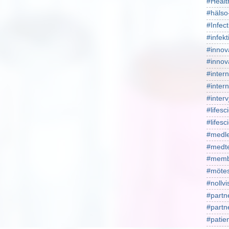
#Healt
#hälso
#Infect
#infekt
#innov
#innov
#intern
#intern
#interv
#lifesc
#lifes
#medl
#medt
#memb
#mötes
#nollv
#partn
#part
#patie