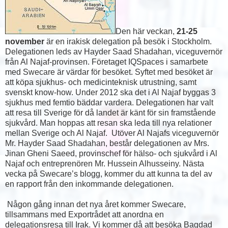
Den här veckan,
21-25
november
är en irakisk delegation på besök i Stockholm.
Delegationen leds av Hayder Saad Shadahan, viceguvernör
från Al Najaf-provinsen. Företaget IQSpaces i samarbete
med Swecare är värdar för besöket. Syftet med besöket är
att köpa sjukhus- och medicinteknisk utrustning, samt
svenskt know-how. Under 2012 ska det i Al Najaf byggas 3
sjukhus med femtio bäddar vardera. Delegationen har valt
att resa till Sverige för då landet är känt för sin framstående
sjukvård. Man hoppas att resan ska leda till nya relationer
mellan Sverige och Al Najaf. Utöver Al Najafs viceguvernör
Mr. Hayder Saad Shadahan, består delegationen av Mrs.
Jinan Gheni Saeed, provinschef för hälso- och sjukvård i Al
Najaf och entreprenören Mr. Hussein Alhusseiny. Nästa
vecka på Swecare’s blogg, kommer du att kunna ta del av
en rapport från den inkommande delegationen.
Någon gång innan det nya året kommer Swecare,
tillsammans med Exportrådet att anordna en
delegationsresa till Irak. Vi kommer då att besöka Bagdad