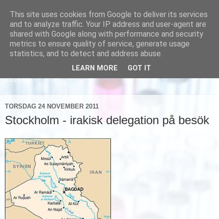
This site uses cookies from Google to deliver its services
and to analyze traffic. Your IP address and user-agent are
shared with Google along with performance and security
metrics to ensure quality of service, generate usage
statistics, and to detect and address abuse.
LEARN MORE
GOT IT
Läs om hur vi marknadsför svensk sjukvård och svenska
företag
TORSDAG 24 NOVEMBER 2011
Stockholm - irakisk delegation på besök