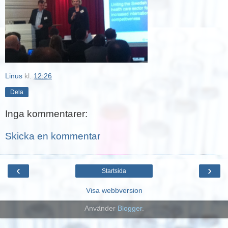
Linus
kl.
12:26
Dela
Inga kommentarer:
Skicka en kommentar
‹
›
Startsida
Visa webbversion
Använder
Blogger
.