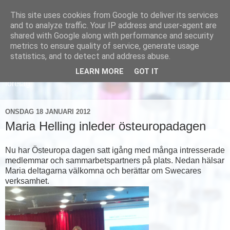
This site uses cookies from Google to deliver its services
and to analyze traffic. Your IP address and user-agent are
shared with Google along with performance and security
metrics to ensure quality of service, generate usage
statistics, and to detect and address abuse.
LEARN MORE
GOT IT
Läs om hur vi marknadsför svensk sjukvård och svenska
företag
ONSDAG 18 JANUARI 2012
Maria Helling inleder östeuropadagen
Nu har Östeuropa dagen satt igång med många intresserade
medlemmar och sammarbetspartners på plats. Nedan hälsar
Maria deltagarna välkomna och berättar om Swecares
verksamhet.