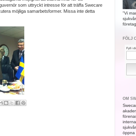
ernör som uttryckt intresse för att träffa Swecare
utera möjliga samarbetsformer. Missa inte detta
"Vi ma
sjukvå
företag
FÖLJ 
Fyll i 
OM S
Swecar
akademi
förena
interna
sjukvå
öppna 