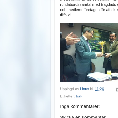
rundabordssamtal med Bagdads guv
och medlemsföretagen för att disk
tillfälle!
Upplagd av
Linus
kl.
11:26
Etiketter:
Irak
Inga kommentarer:
Skicka en kommentar