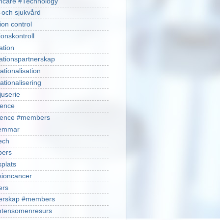
hcare #Technology
-och sjukvård
ion control
ionskontroll
ation
ationspartnerskap
ationalisation
ationalisering
juserie
ience
cience #members
emmar
ech
ers
plats
isioncancer
ers
nerskap #members
ntensomenresurs