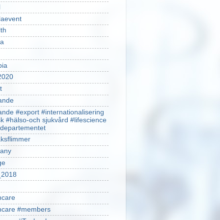
l
laevent
th
sa
pia
2020
t
ande
ande #export #internationalisering
k #hälso-och sjukvård #lifescience
ldepartementet
ksflimmer
any
ge
2018
hcare
thcare #members