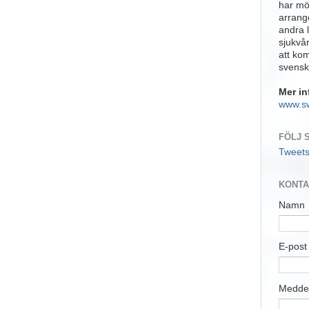
har möj
arrange
andra 
sjukvå
att ko
svensk
Mer in
www.s
FÖLJ 
Tweet
KONTA
Namn
E-pos
Medde