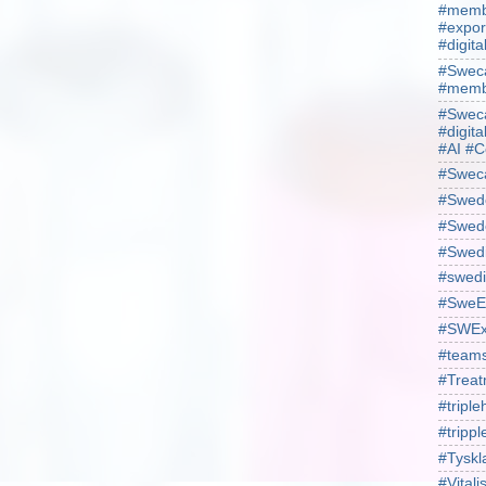
#membe
#expor
#digit
#Sweca
#membe
#Sweca
#digita
#AI #C
#Swec
#Swede
#Swede
#Swed
#swedi
#SweE
#SWEx
#team
#Treat
#triple
#trippl
#Tyskl
#Vital