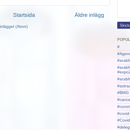
Startsida
Äldre inlägg
inlägget (Atom)
POPUL
#
#Agen
#arabh
#arab
#expo
#arabh
#astra
#BMG
#cance
#coron
#covid
#Covid
#deleg