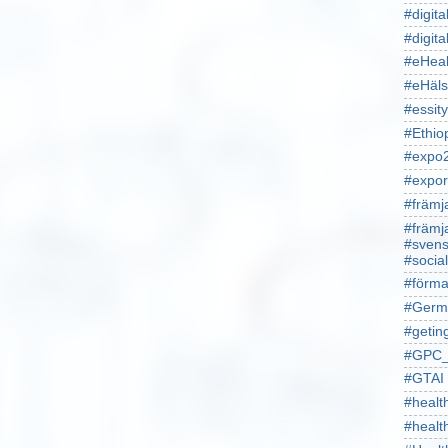
#digita
#digita
#eHeal
#eHäl
#essity
#Ethio
#expo
#expor
#främj
#främj
#svens
#socia
#förma
#Germ
#getin
#GPC_
#GTAI
#healt
#heal