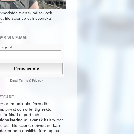
rknadsför svensk hälso- och
rd, life science och svenska
"
OSS VIA E-MAIL
din e-post
*
Email
Terms
&
Privacy
WECARE
e är en unik plattform där
, privat och offentlig sektor
s för ökad export och
tionalisering av svensk hälso- och
rd och life science. Swecare kan
dörrar som enskilda företag inte