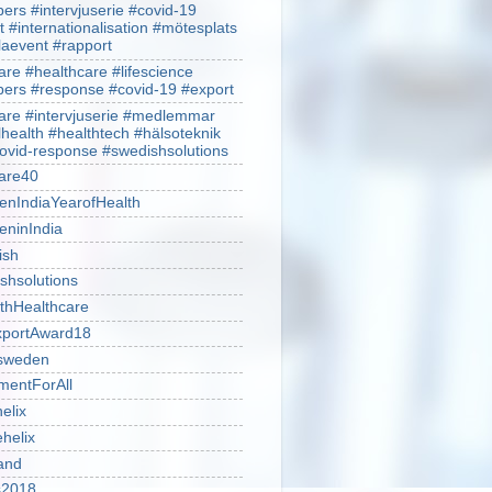
rs #intervjuserie #covid-19
t #internationalisation #mötesplats
alaevent #rapport
re #healthcare #lifescience
rs #response #covid-19 #export
re #intervjuserie #medlemmar
lhealth #healthtech #hälsoteknik
ovid-response #swedishsolutions
are40
nIndiaYearofHealth
ninIndia
ish
shsolutions
thHealthcare
portAward18
sweden
mentForAll
helix
ehelix
and
is2018