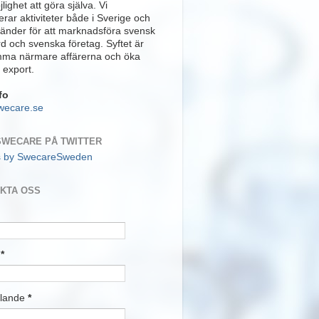
lighet att göra själva. Vi
rar aktiviteter både i Sverige och
länder för att marknadsföra svensk
rd och svenska företag. Syftet är
mma närmare affärerna och öka
 export.
fo
wecare.se
SWECARE PÅ TWITTER
s by SwecareSweden
KTA OSS
t
*
lande
*