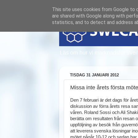
This site uses cookies from Google to de
are shared with Google along with perfo
statistics, and to detect and address a
Läs om hur vi marknadsför sven
TISDAG 31 JANUARI 2012
Missa inte årets första möte
Den 7 februari är det dags för åre
diskussion av förra årets resa s
våren. Roland Sossi och Ali Shaki
berätta om resultaten från resan o
uppföljning av besök från guvernör
att leverera svenska lösningar in
mötet pågår 10-12 och sedan har d