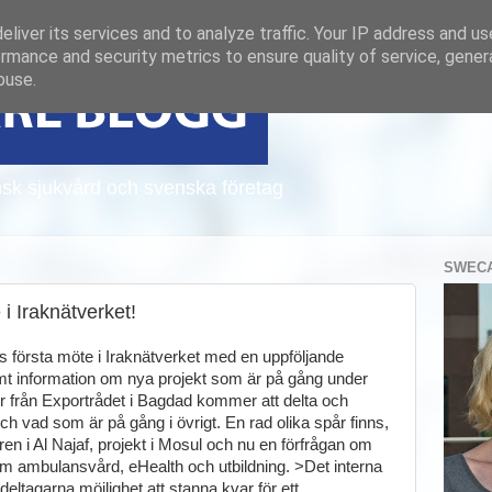
liver its services and to analyze traffic. Your IP address and u
rmance and security metrics to ensure quality of service, gene
buse.
sk sjukvård och svenska företag
SWECA
 i Iraknätverket!
ts första möte i Iraknätverket med en uppföljande
amt information om nya projekt som är på gång under
r från Exportrådet i Bagdad kommer att delta och
ch vad som är på gång i övrigt. En rad olika spår finns,
en i Al Najaf, projekt i Mosul och nu en förfrågan om
om ambulansvård, eHealth och utbildning. >Det interna
eltagarna möjlighet att stanna kvar för ett