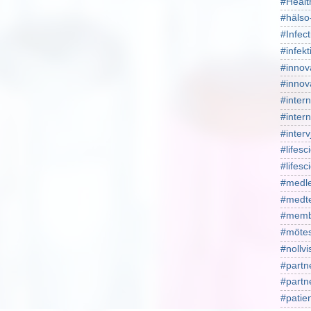
#Healt
#hälso
#Infect
#infekt
#innov
#innov
#intern
#intern
#interv
#lifesc
#lifes
#medl
#medt
#memb
#mötes
#nollv
#partn
#part
#patie