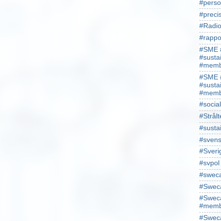
#perso
#preci
#Radio
#rappo
#SME 
#susta
#memb
#SME 
#susta
#memb
#socia
#Strålt
#susta
#sven
#Sveri
#svpol
#swec
#Sweca
#Sweca
#memb
#Sweca