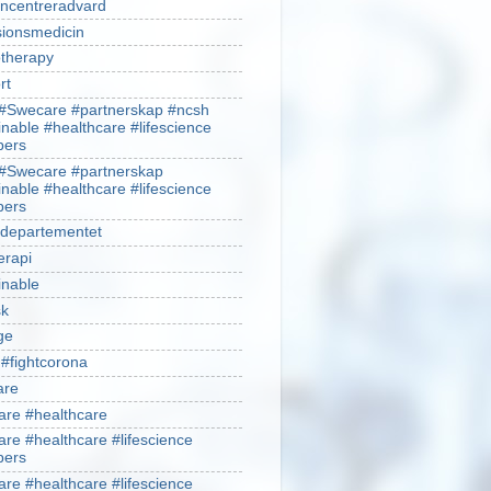
ncentreradvard
sionsmedicin
therapy
rt
#Swecare #partnerskap #ncsh
inable #healthcare #lifescience
ers
#Swecare #partnerskap
inable #healthcare #lifescience
ers
ldepartementet
erapi
inable
sk
ge
 #fightcorona
are
re #healthcare
re #healthcare #lifescience
ers
re #healthcare #lifescience