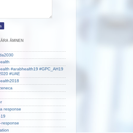
ÄRA ÄMNEN
da2030
ealth
health #arabhealth19 #GPC_AH19
2020 #UAE
ealth2018
zeneca
r
a response
-19
-response
ation