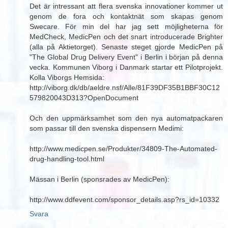
Det är intressant att flera svenska innovationer kommer ut
genom de fora och kontaktnät som skapas genom
Swecare. För min del har jag sett möjligheterna för
MedCheck, MedicPen och det snart introducerade Brighter
(alla på Aktietorget). Senaste steget gjorde MedicPen på
"The Global Drug Delivery Event" i Berlin i början på denna
vecka. Kommunen Viborg i Danmark startar ett Pilotprojekt.
Kolla Viborgs Hemsida:
http://viborg.dk/db/aeldre.nsf/Alle/81F39DF35B1BBF30C12
579820043D313?OpenDocument
Och den uppmärksamhet som den nya automatpackaren
som passar till den svenska dispensern Medimi:
http://www.medicpen.se/Produkter/34809-The-Automated-
drug-handling-tool.html
Mässan i Berlin (sponsrades av MedicPen):
http://www.ddfevent.com/sponsor_details.asp?rs_id=10332
Svara