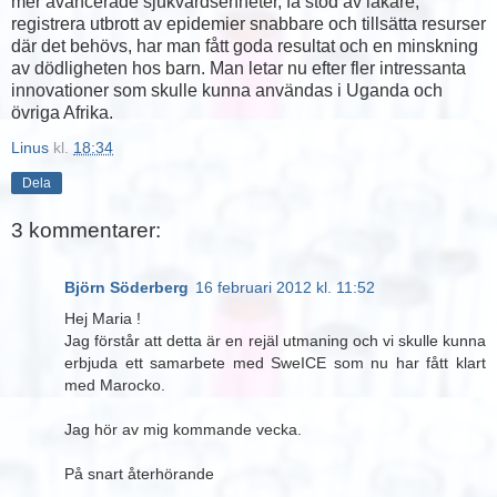
mer avancerade sjukvårdsenheter, få stöd av läkare,
registrera utbrott av epidemier snabbare och tillsätta resurser
där det behövs, har man fått goda resultat och en minskning
av dödligheten hos barn. Man letar nu efter fler intressanta
innovationer som skulle kunna användas i Uganda och
övriga Afrika.
Linus
kl.
18:34
Dela
3 kommentarer:
Björn Söderberg
16 februari 2012 kl. 11:52
Hej Maria !
Jag förstår att detta är en rejäl utmaning och vi skulle kunna
erbjuda ett samarbete med SweICE som nu har fått klart
med Marocko.
Jag hör av mig kommande vecka.
På snart återhörande