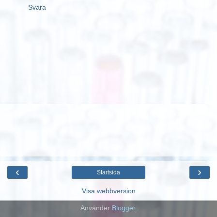
Svara
‹
›
Startsida
Visa webbversion
Använder
Blogger
.