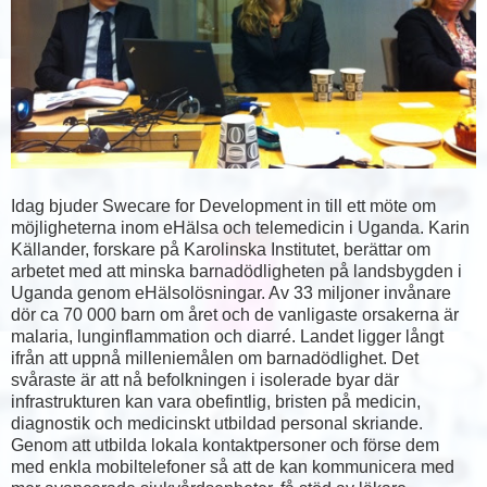
Idag bjuder Swecare for Development in till ett möte om
möjligheterna inom eHälsa och telemedicin i Uganda. Karin
Källander, forskare på Karolinska Institutet, berättar om
arbetet med att minska barnadödligheten på landsbygden i
Uganda genom eHälsolösningar. Av 33 miljoner invånare
dör ca 70 000 barn om året och de vanligaste orsakerna är
malaria, lunginflammation och diarré. Landet ligger långt
ifrån att uppnå milleniemålen om barnadödlighet. Det
svåraste är att nå befolkningen i isolerade byar där
infrastrukturen kan vara obefintlig, bristen på medicin,
diagnostik och medicinskt utbildad personal skriande.
Genom att utbilda lokala kontaktpersoner och förse dem
med enkla mobiltelefoner så att de kan kommunicera med