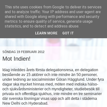
This site uses cookies from Google to deliver its services
and to analyze traffic. Your IP address and user-agent are
shared with Google along with performance and security
metrics to ensure quality of service, generate usage
statistics, and to detect and address abuse.
LEARN MORE
GOT IT
Läs om hur vi marknadsför svensk sjukvård och svenska
företag
SÖNDAG 19 FEBRUARI 2012
Mot Indien!
Idag inleddes årets första delegationsresa, en delegation
bestående av 15 aktörer och inte mindre än 50 personer,
under ledning av socialminister Göran Hägglund. Under fyra
dagar ska mycket hinnas med, möten med indiska hälso-
och sjukvårdsministerier och myndigheter, studiebesök till
privata och offentliga sjukhus, inte mindre en tre seminarier
där svenska lösningar visas upp och allt detta i städerna
New Delhi och Hyderabad.