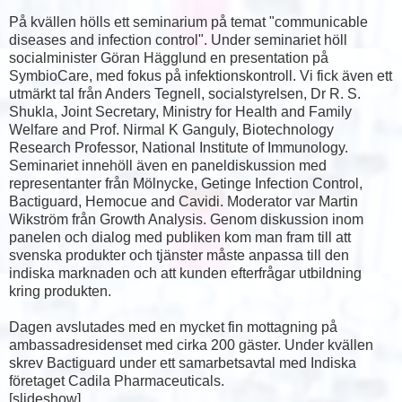
På kvällen hölls ett seminarium på temat "communicable
diseases and infection control". Under seminariet höll
socialminister Göran Hägglund en presentation på
SymbioCare, med fokus på infektionskontroll. Vi fick även ett
utmärkt tal från Anders Tegnell, socialstyrelsen, Dr R. S.
Shukla, Joint Secretary, Ministry for Health and Family
Welfare and Prof. Nirmal K Ganguly, Biotechnology
Research Professor, National Institute of Immunology.
Seminariet innehöll även en paneldiskussion med
representanter från Mölnycke, Getinge Infection Control,
Bactiguard, Hemocue and Cavidi. Moderator var Martin
Wikström från Growth Analysis. Genom diskussion inom
panelen och dialog med publiken kom man fram till att
svenska produkter och tjänster måste anpassa till den
indiska marknaden och att kunden efterfrågar utbildning
kring produkten.
Dagen avslutades med en mycket fin mottagning på
ambassadresidenset med cirka 200 gäster. Under kvällen
skrev Bactiguard under ett samarbetsavtal med Indiska
företaget Cadila Pharmaceuticals.
[slideshow]