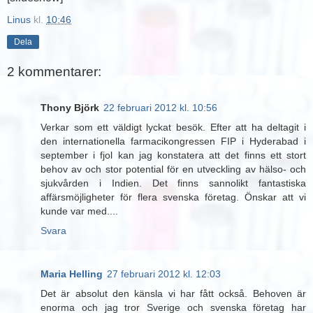
Linus
kl.
10:46
Dela
2 kommentarer:
Thony Björk
22 februari 2012 kl. 10:56
Verkar som ett väldigt lyckat besök. Efter att ha deltagit i
den internationella farmacikongressen FIP i Hyderabad i
september i fjol kan jag konstatera att det finns ett stort
behov av och stor potential för en utveckling av hälso- och
sjukvården i Indien. Det finns sannolikt fantastiska
affärsmöjligheter för flera svenska företag. Önskar att vi
kunde var med....
Svara
Maria Helling
27 februari 2012 kl. 12:03
Det är absolut den känsla vi har fått också. Behoven är
enorma och jag tror Sverige och svenska företag har