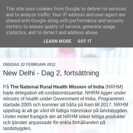
This site uses cookies from Google to deliver its services
and to analyze traffic. Your IP address and user-agent are
shared with Google along with performance and security
metrics to ensure quality of service, generate usage
statistics, and to detect and address abuse.
LEARN MORE
GOT IT
Läs om hur vi marknadsför svensk sjukvård och svenska
företag
ONSDAG 22 FEBRUARI 2012
New Delhi - Dag 2, fortsättning
På
The National Rural Health Mission of India
(NRHM)
hade delegation ett rundabordssamtal. NHRM ligger under
ministry of health under Government of India. Programmet
startade 2005 och kommer att hålla på fram till 2017. NRHM
uppdrag är att ge vård till fattiga människor på landsbygden.
Under mötet framgick det att NRHM söker billiga produkter
och tjänster anpassade för enkla förhållanden på
landsbygden.