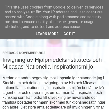
This site uses cookies from Google to deliver its services
and to analyze traffic. Your IP address and user-agent are
shared with Google along with performance and security
metrics to ensure quality of service, generate usage
statistics, and to detect and address abuse.
LEARN MORE
GOT IT
Läs om hur vi marknadsför svensk sjukvård och svenska
företag
FREDAG 9 NOVEMBER 2012
Invigning av Hjälpmedelsinstitutets och
Micasas Nationella inspirationsmiljö
Medan de andra begav sig mot Uppsala igår stannade jag i
Stockholm och deltog i invigningen av HIs och Micasas
nationella inspirationsmiljö. Inspirationsmiljön består av två
lägenheter och ett visningsrum där man får inspiration och
kunskap som kan bidra till utveckling av nuvarande och
framtida bostäder för människor med funktionsnedsättningar
och äldre. Det stora antalet deltagare på invigningen vittnar