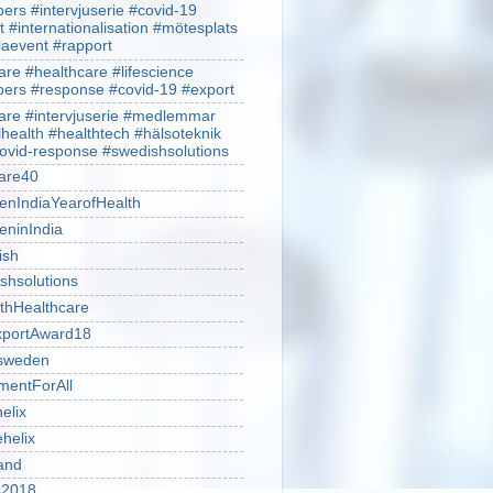
rs #intervjuserie #covid-19
t #internationalisation #mötesplats
alaevent #rapport
re #healthcare #lifescience
rs #response #covid-19 #export
re #intervjuserie #medlemmar
lhealth #healthtech #hälsoteknik
ovid-response #swedishsolutions
are40
nIndiaYearofHealth
ninIndia
ish
shsolutions
thHealthcare
portAward18
sweden
mentForAll
helix
ehelix
and
is2018