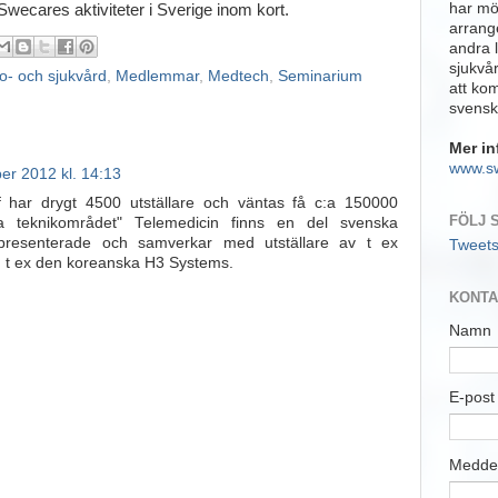
har möj
wecares aktiviteter i Sverige inom kort.
arrange
andra 
sjukvå
o- och sjukvård
,
Medlemmar
,
Medtech
,
Seminarium
att ko
svensk
Mer in
www.s
r 2012 kl. 14:13
 har drygt 4500 utställare och väntas få c:a 150000
FÖLJ 
 teknikområdet" Telemedicin finns en del svenska
epresenterade och samverkar med utställare av t ex
Tweet
m t ex den koreanska H3 Systems.
KONTA
Namn
E-pos
Medde