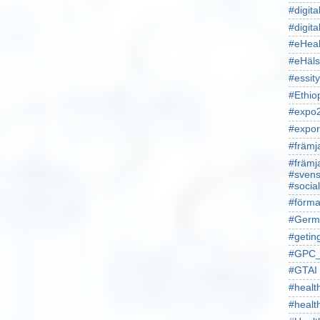
#digita
#digita
#eHeal
#eHäl
#essity
#Ethio
#expo
#expor
#främj
#främj
#svens
#socia
#förma
#Germ
#getin
#GPC_
#GTAI
#healt
#heal