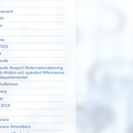
l
laevent
th
sa
pia
2020
t
ande
ande #export #internationalisering
k #hälso-och sjukvård #lifescience
ldepartementet
ksflimmer
any
ge
2018
hcare
thcare #members