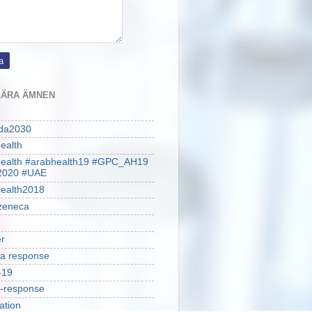
ÄRA ÄMNEN
da2030
ealth
health #arabhealth19 #GPC_AH19
2020 #UAE
ealth2018
zeneca
r
a response
-19
-response
ation