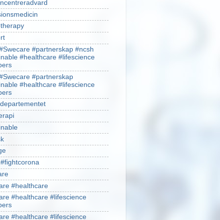
ncentreradvard
sionsmedicin
therapy
rt
#Swecare #partnerskap #ncsh
inable #healthcare #lifescience
ers
#Swecare #partnerskap
inable #healthcare #lifescience
ers
ldepartementet
erapi
inable
sk
ge
 #fightcorona
are
re #healthcare
re #healthcare #lifescience
ers
re #healthcare #lifescience