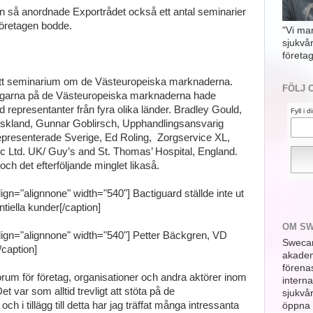
ngen så anordnade Exportrådet också ett antal seminarier
öretagen bodde.
"Vi ma
sjukvå
företag
tt seminarium om de Västeuropeiska marknaderna.
FÖLJ 
tningarna på de Västeuropeiska marknaderna hade
 representanter från fyra olika länder. Bradley Gould,
Fyll i 
yskland, Gunnar Goblirsch, Upphandlingsansvarig
epresenterade Sverige, Ed Roling, Zorgservice XL,
c Ltd. UK/ Guy’s and St. Thomas’ Hospital, England.
ch det efterföljande minglet likaså.
ign="alignnone" width="540"]
Bactiguard ställde inte ut
ntiella kunder[/caption]
OM S
ign="alignnone" width="540"]
Petter Bäckgren, VD
Swecar
/caption]
akademi
förena
orum för företag, organisationer och andra aktörer inom
interna
 var som alltid trevligt att stöta på de
sjukvå
 i tillägg till detta har jag träffat många intressanta
öppna 