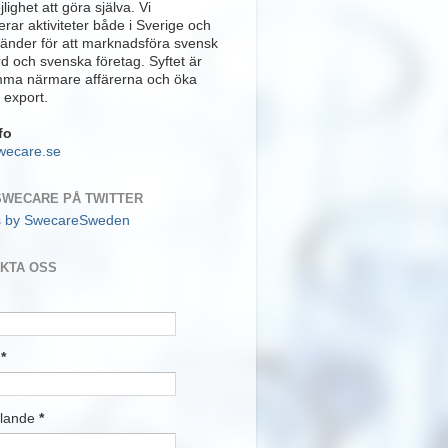
lighet att göra själva. Vi
rar aktiviteter både i Sverige och
länder för att marknadsföra svensk
rd och svenska företag. Syftet är
mma närmare affärerna och öka
 export.
fo
wecare.se
SWECARE PÅ TWITTER
s by SwecareSweden
KTA OSS
t
*
lande
*