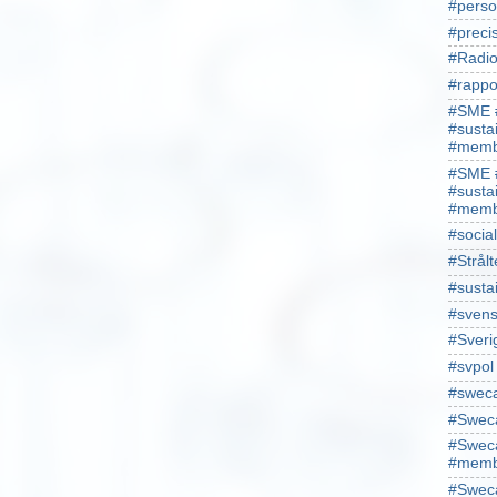
#perso
#preci
#Radio
#rappo
#SME 
#susta
#memb
#SME 
#susta
#memb
#socia
#Strålt
#susta
#sven
#Sveri
#svpol
#swec
#Sweca
#Sweca
#memb
#Sweca