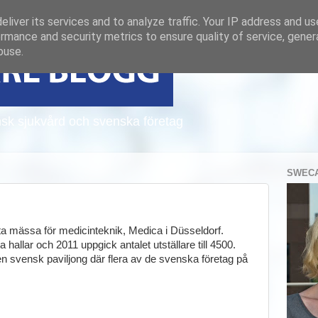
liver its services and to analyze traffic. Your IP address and u
rmance and security metrics to ensure quality of service, gene
buse.
sk sjukvård och svenska företag
SWECA
rsta mässa för medicinteknik, Medica i Düsseldorf.
a hallar och 2011 uppgick antalet utställare till 4500.
 svensk paviljong där flera av de svenska företag på