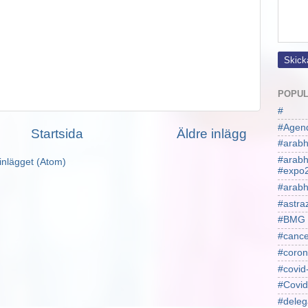
POPUL
#
#Agen
Startsida
Äldre inlägg
#arabh
#arab
inlägget (Atom)
#expo
#arabh
#astra
#BMG
#cance
#coron
#covid
#Covid
#deleg