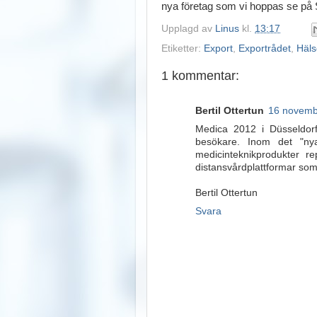
nya företag som vi hoppas se på S
Upplagd av
Linus
kl.
13:17
Etiketter:
Export
,
Exportrådet
,
Häls
1 kommentar:
Bertil Ottertun
16 novembe
Medica 2012 i Düsseldorf
besökare. Inom det "nya
medicinteknikprodukter r
distansvårdplattformar so
Bertil Ottertun
Svara