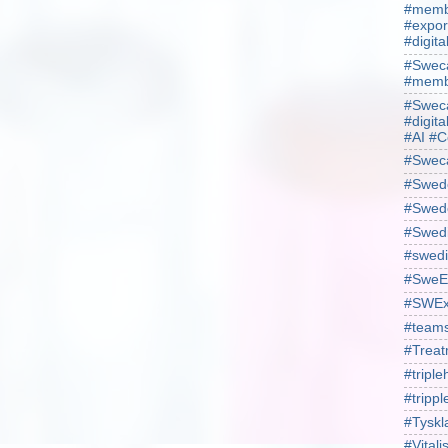
#membe
#expor
#digit
#Sweca
#membe
#Sweca
#digita
#AI #C
#Swec
#Swede
#Swede
#Swed
#swedi
#SweE
#SWEx
#team
#Treat
#triple
#trippl
#Tyskl
#Vital