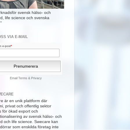
rknadsför svensk hälso- och
rd, life science och svenska
"
OSS VIA E-MAIL
din e-post
*
Email
Terms
&
Privacy
WECARE
e är en unik plattform där
, privat och offentlig sektor
s för ökad export och
tionalisering av svensk hälso- och
rd och life science. Swecare kan
dörrar som enskilda företag inte