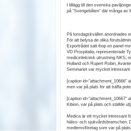
I tillägg till den svenska paviljo
på "Sverigebåten" där många av f
På torsdagskvällen anordnades e
För att belysa de olika förutsät
Exportrådet satt ihop en panel med
VD Prospitalia, representerade T
medicinteknisk utrustning NKS, r
Holland och Rupert Robin, Avante
Seminariet var mycket intressant o
[caption id="attachment_10666" al
men var på plats för att träffa pote
[caption id="attachment_10667" al
Kibion, var på plats och ställde ut[
Medica är ett mycket intressant f
hälso- och sjukvårdsbranschen. Det
medlemsföretag som var på plats och