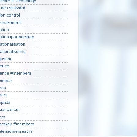
hcare #Technology
-och sjukvård
ion control
ionskontroll
ation
ationspartnerskap
ationalisation
ationalisering
juserie
ience
cience #members
emmar
ech
ers
plats
isioncancer
ers
nerskap #members
ntensomenresurs