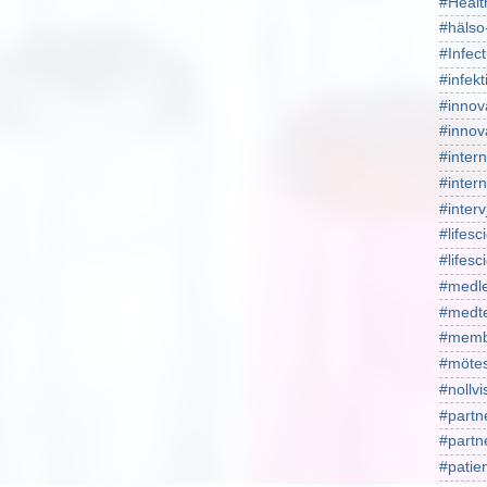
#Healt
#hälso
#Infect
#infekt
#innov
#innov
#intern
#intern
#interv
#lifesc
#lifes
#medl
#medt
#memb
#mötes
#nollv
#partn
#part
#patie