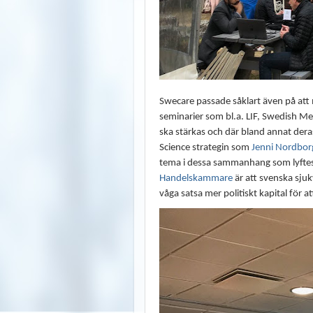
Swecare passade såklart även på att 
seminarier som bl.a. LIF, Swedish M
ska stärkas och där bland annat der
Science strategin som
Jenni Nordborg
tema i dessa sammanhang som lyfte
Handelskammare
är att svenska sju
våga satsa mer politiskt kapital för a