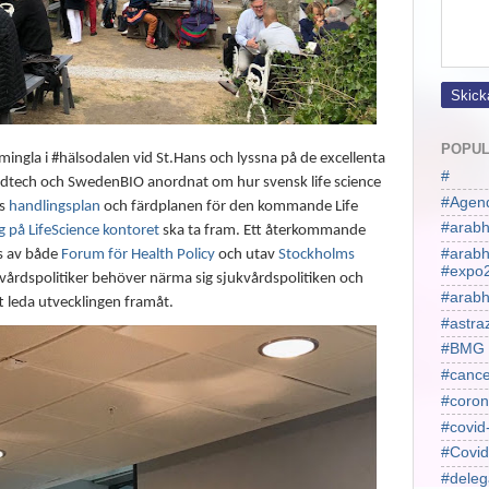
POPUL
mingla i #hälsodalen vid St.Hans och lyssna på de excellenta
#
edtech och SwedenBIO anordnat om hur svensk life science
#Agen
as
handlingsplan
och färdplanen för den kommande Life
#arabh
 på LifeScience kontoret
ska ta fram. Ett återkommande
#arab
s av både
Forum för Health Policy
och utav
Stockholms
#expo
kvårdspolitiker behöver närma sig sjukvårdspolitiken och
#arabh
tt leda utvecklingen framåt.
#astra
#BMG
#cance
#coron
#covid
#Covid
#deleg