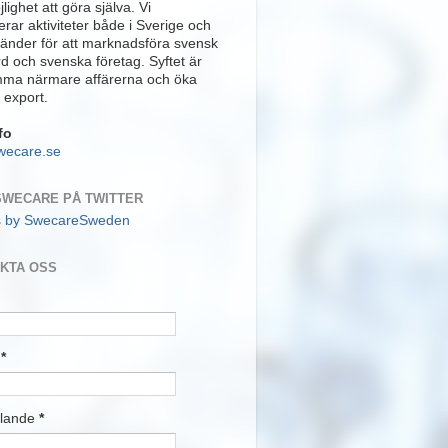
lighet att göra själva. Vi
rar aktiviteter både i Sverige och
länder för att marknadsföra svensk
rd och svenska företag. Syftet är
mma närmare affärerna och öka
 export.
fo
wecare.se
SWECARE PÅ TWITTER
s by SwecareSweden
KTA OSS
t
*
lande
*