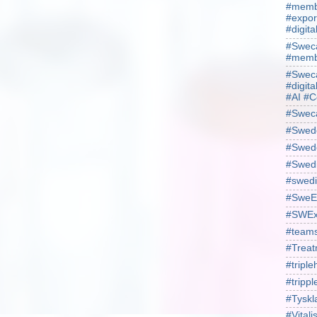
#membe
#expor
#digit
#Sweca
#membe
#Sweca
#digita
#AI #C
#Swec
#Swede
#Swede
#Swed
#swedi
#SweE
#SWEx
#team
#Treat
#triple
#trippl
#Tyskl
#Vital