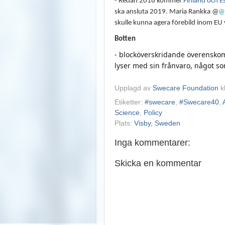
- Redan 2018 kommer
Finland och E
ska ansluta 2019. Maria Rankka @
@
skulle kunna agera förebild inom EU v
Botten
- blocköverskridande överenskomm
lyser med sin frånvaro, något so
Upplagd av
Swecare Foundation
k
Etiketter:
#swecare
,
#Swecare40
,
Science
,
Policy
Plats:
Visby, Sweden
Inga kommentarer:
Skicka en kommentar