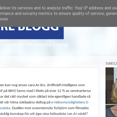
liver its services and to analyze traffic. Your IP address and u
rmance and security metrics to ensure quality of service, gene
buse.
sk sjukvård och svenska företag
SWECA
 kan nog anses vara AI dvs. Artificiell Intelligens som
glöf på IBM) fanns med i titeln på över 12 % av seminarierna
var det rätt mycket som såklart inte egentligen handlade så
att vår Nima Jokilaakso deltog på
e-Hälsomyndighetens E-
lsodata
.
Duellen mot ovannämnda Torbjörn som filmades
lräcklig kunskap för att äga sina hälsodata i en AI-värld?