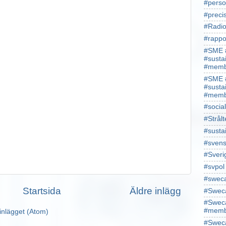
#perso
#preci
#Radio
#rappo
#SME 
#susta
#memb
#SME 
#susta
#memb
#socia
#Strålt
#susta
#sven
#Sveri
#svpol
#swec
Startsida
Äldre inlägg
#Sweca
#Sweca
#memb
inlägget (Atom)
#Sweca