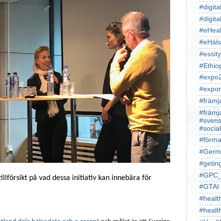
#digita
#digita
#eHeal
#eHäl
#essity
#Ethio
#expo
#expor
#främj
#främj
#svens
#socia
#förma
#Germ
#getin
#GPC_
llförsikt på vad dessa initiativ kan innebära för
#GTAI
#healt
#heal