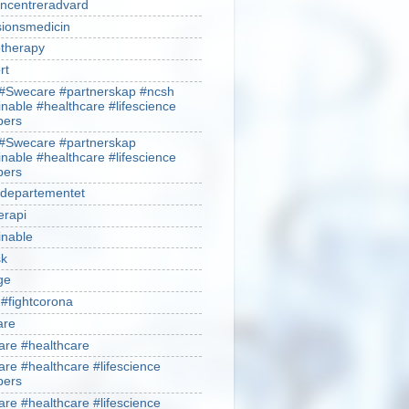
ncentreradvard
sionsmedicin
therapy
rt
#Swecare #partnerskap #ncsh
inable #healthcare #lifescience
ers
#Swecare #partnerskap
inable #healthcare #lifescience
ers
ldepartementet
erapi
inable
sk
ge
 #fightcorona
are
re #healthcare
re #healthcare #lifescience
ers
re #healthcare #lifescience