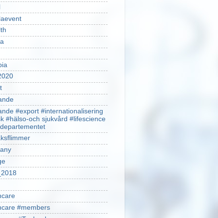
l
laevent
th
sa
pia
2020
t
ande
ande #export #internationalisering
k #hälso-och sjukvård #lifescience
ldepartementet
ksflimmer
any
ge
2018
hcare
thcare #members