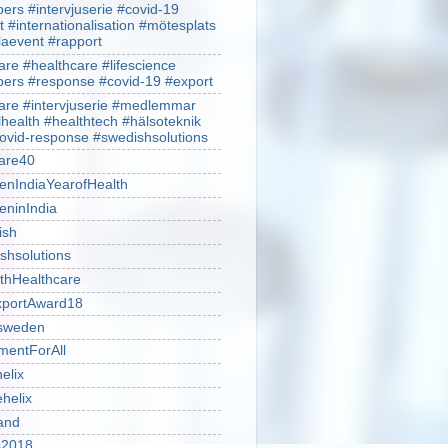
rs #intervjuserie #covid-19
t #internationalisation #mötesplats
alaevent #rapport
re #healthcare #lifescience
rs #response #covid-19 #export
re #intervjuserie #medlemmar
lhealth #healthtech #hälsoteknik
ovid-response #swedishsolutions
are40
nIndiaYearofHealth
ninIndia
ish
shsolutions
thHealthcare
portAward18
sweden
mentForAll
helix
ehelix
and
is2018