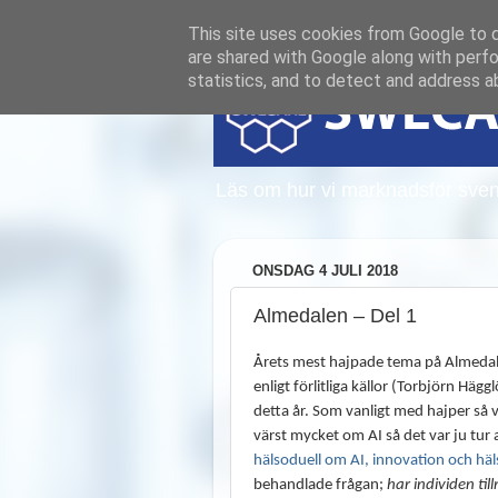
This site uses cookies from Google to de
are shared with Google along with perfo
statistics, and to detect and address a
Läs om hur vi marknadsför sven
ONSDAG 4 JULI 2018
Almedalen – Del 1
Årets mest hajpade tema på Almedalen
enligt förlitliga källor (Torbjörn Häg
detta år. Som vanligt med hajper så 
värst mycket om AI så det var ju tur 
hälsoduell om AI, innovation och hä
behandlade frågan;
har individen til