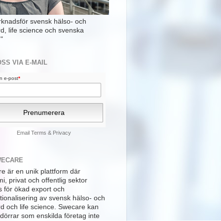
rknadsför svensk hälso- och
rd, life science och svenska
"
OSS VIA E-MAIL
din e-post
*
Email
Terms
&
Privacy
WECARE
e är en unik plattform där
, privat och offentlig sektor
s för ökad export och
tionalisering av svensk hälso- och
rd och life science. Swecare kan
dörrar som enskilda företag inte