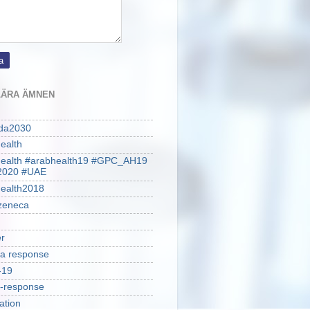
ÄRA ÄMNEN
da2030
ealth
health #arabhealth19 #GPC_AH19
2020 #UAE
ealth2018
zeneca
r
a response
-19
-response
ation