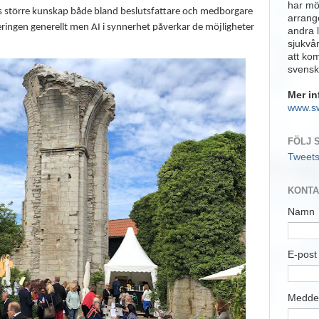
har möj
vs större kunskap både bland beslutsfattare och medborgare
arrange
seringen generellt men AI i synnerhet påverkar de möjligheter
andra 
sjukvå
att ko
svensk
Mer in
www.s
FÖLJ 
Tweet
KONTA
Namn
E-pos
Medde