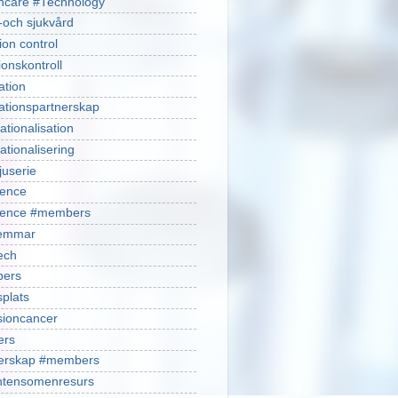
hcare #Technology
-och sjukvård
ion control
ionskontroll
ation
ationspartnerskap
ationalisation
ationalisering
juserie
ience
cience #members
emmar
ech
ers
plats
isioncancer
ers
nerskap #members
ntensomenresurs