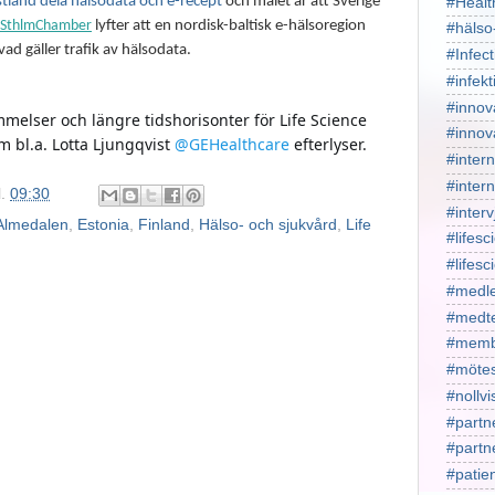
stland dela hälsodata och e-recept
och målet är att Sverige
#Healt
SthlmChamber
lyfter att en nordisk-baltisk e-hälsoregion
#hälso
ad gäller trafik av hälsodata.
#Infect
#infekt
#innov
elser och längre tidshorisonter för Life Science 
#innov
m bl.a. 
Lotta Ljungqvist 
@
GEHealthcare 
efterlyser.
#intern
#intern
l.
09:30
#interv
Almedalen
,
Estonia
,
Finland
,
Hälso- och sjukvård
,
Life
#lifesc
#lifes
#medl
#medt
#memb
#mötes
#nollv
#partn
#part
#patie