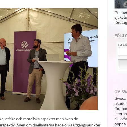
"Vi ma
sjukvå
företag
FÖLJ 
Fyll i 
OM S
Swecar
akademi
förena
interna
sjukvå
ska, etiska och moraliska aspekter men även de
öppna 
erspektiv. Även om duellanterna hade olika utgångspunkter