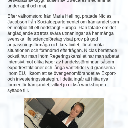
besvarats av drygt hälften av Swecares medlemmar
under april och maj.
Efter välkomstord från Maria Helling, pratade Niclas
Jacobson från Socialdepartementet om främjandet som
en motpol till ett nedstängt Europa. Han talade om det
är glädjande att trots svåra utmaningar så har många
svenska life scienceföretag visat prov på god
anpassningsförmåga och kreativitet, för att möta
situationen och förändrad efterfrågan. Niclas berättade
också hur man inom Regeringskansliet har man arbetat
intensivt mot olika typer av handelsstörningar, såsom
exportrestriktioner och långa väntetider vid gränserna
inom EU, liksom att se över genomförandet av Export-
och investeringsstrategin. I detta ingår att hitta nya
former för främjandet, vilket ju också workshopen
syftade till.