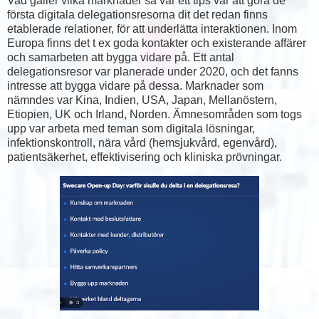
Vad gäller vilka marknader så var ett tips var att göra de
första digitala delegationsresorna dit det redan finns
etablerade relationer, för att underlätta interaktionen. Inom
Europa finns det t ex goda kontakter och existerande affärer
och samarbeten att bygga vidare på. Ett antal
delegationsresor var planerade under 2020, och det fanns
intresse att bygga vidare på dessa. Marknader som
nämndes var Kina, Indien, USA, Japan, Mellanöstern,
Etiopien, UK och Irland, Norden. Ämnesområden som togs
upp var arbeta med teman som digitala lösningar,
infektionskontroll, nära vård (hemsjukvård, egenvård),
patientsäkerhet, effektivisering och kliniska prövningar.