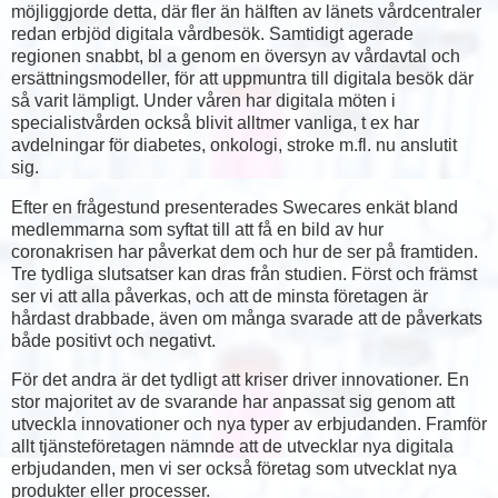
möjliggjorde detta, där fler än hälften av länets vårdcentraler
redan erbjöd digitala vårdbesök. Samtidigt agerade
regionen snabbt, bl a genom en översyn av vårdavtal och
ersättningsmodeller, för att uppmuntra till digitala besök där
så varit lämpligt. Under våren har digitala möten i
specialistvården också blivit alltmer vanliga, t ex har
avdelningar för diabetes, onkologi, stroke m.fl. nu anslutit
sig.
Efter en frågestund presenterades Swecares enkät bland
medlemmarna som syftat till att få en bild av hur
coronakrisen har påverkat dem och hur de ser på framtiden.
Tre tydliga slutsatser kan dras från studien. Först och främst
ser vi att alla påverkas, och att de minsta företagen är
hårdast drabbade, även om många svarade att de påverkats
både positivt och negativt.
För det andra är det tydligt att kriser driver innovationer. En
stor majoritet av de svarande har anpassat sig genom att
utveckla innovationer och nya typer av erbjudanden. Framför
allt tjänsteföretagen nämnde att de utvecklar nya digitala
erbjudanden, men vi ser också företag som utvecklat nya
produkter eller processer.