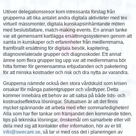
Utöver delegationsresor kom intressanta förslag från
grupperna att öka antalet andra digitala aktiviteter med tex
virtuell mässmonter, digitala kunskapsinhämtande möten
med beslutsfattare, match-making events. En annan tanke
var att gemensamt kartlägga ersättningssystemen genom att
samla in kunskaper och erfarenheter från medlemmarna,
framförallt ersättning för digitala besök, kapitering,
diagnosrelaterade grupper och diagnoskoder. Ett annat
ämne som flera grupper tog upp var att medlemmarna bör
hitta former för gemensamma erbjudanden och paketering
för att minska kostnader och risk och dra nytta av varandra.
Grupperna nämnde också den stora vårdskuld som krisen
orsakar för många patientgrupper och vårdtyper. Detta
kommer innebära ett behov av att satsa på både tids- och
kostnadseffektiva lösningar. Slutsatsen är att det finns
mycket spännande att arbeta med efter sommarledigheten!
Alla som har fler tankar om främjandet den kommande tiden,
tips på tekniska lösningar, önskemål om samarbete eller vill
dela med sig att kontakter eller information, hör av er till
info@swecare.se
, så tar vi med oss det i planeringen av