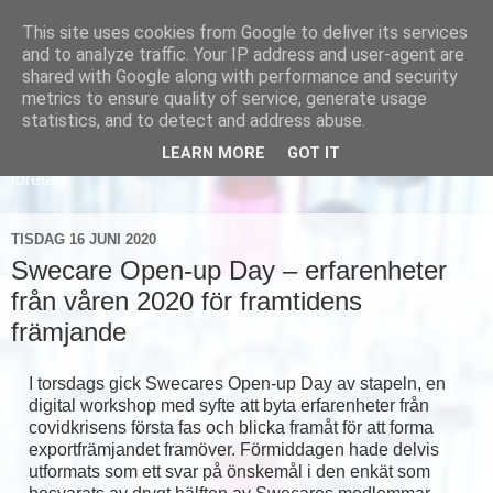
This site uses cookies from Google to deliver its services
and to analyze traffic. Your IP address and user-agent are
shared with Google along with performance and security
metrics to ensure quality of service, generate usage
statistics, and to detect and address abuse.
LEARN MORE
GOT IT
Läs om hur vi marknadsför svensk sjukvård och svenska
företag
TISDAG 16 JUNI 2020
Swecare Open-up Day – erfarenheter
från våren 2020 för framtidens
främjande
I torsdags gick Swecares Open-up Day av stapeln, en
digital workshop med syfte att byta erfarenheter från
covidkrisens första fas och blicka framåt för att forma
exportfrämjandet framöver. Förmiddagen hade delvis
utformats som ett svar på önskemål i den enkät som