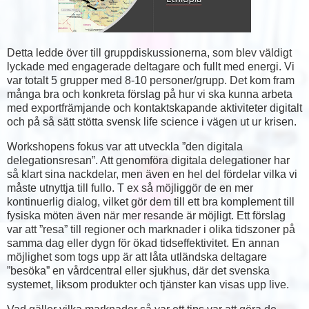
Detta ledde över till gruppdiskussionerna, som blev väldigt
lyckade med engagerade deltagare och fullt med energi. Vi
var totalt 5 grupper med 8-10 personer/grupp. Det kom fram
många bra och konkreta förslag på hur vi ska kunna arbeta
med exportfrämjande och kontaktskapande aktiviteter digitalt
och på så sätt stötta svensk life science i vägen ut ur krisen.
Workshopens fokus var att utveckla ”den digitala
delegationsresan”. Att genomföra digitala delegationer har
så klart sina nackdelar, men även en hel del fördelar vilka vi
måste utnyttja till fullo. T ex så möjliggör de en mer
kontinuerlig dialog, vilket gör dem till ett bra komplement till
fysiska möten även när mer resande är möjligt. Ett förslag
var att ”resa” till regioner och marknader i olika tidszoner på
samma dag eller dygn för ökad tidseffektivitet. En annan
möjlighet som togs upp är att låta utländska deltagare
”besöka” en vårdcentral eller sjukhus, där det svenska
systemet, liksom produkter och tjänster kan visas upp live.