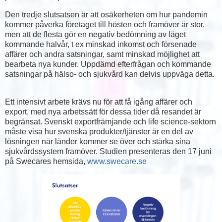
Den tredje slutsatsen är att osäkerheten om hur pandemin
kommer påverka företaget till hösten och framöver är stor,
men att de flesta gör en negativ bedömning av läget
kommande halvår, t ex minskad inkomst och försenade
affärer och andra satsningar, samt minskad möjlighet att
bearbeta nya kunder. Uppdämd efterfrågan och kommande
satsningar på hälso- och sjukvård kan delvis uppväga detta.
Ett intensivt arbete krävs nu för att få igång affärer och
export, med nya arbetssätt för dessa tider då resandet är
begränsat. Svenskt exportfrämjande och life science-sektorn
måste visa hur svenska produkter/tjänster är en del av
lösningen när länder kommer se över och stärka sina
sjukvårdssystem framöver. Studien presenteras den 17 juni
på Swecares hemsida,
www.swecare.se