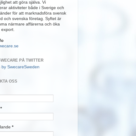
lighet att göra själva. Vi
rar aktiviteter både i Sverige och
länder för att marknadsföra svensk
rd och svenska företag. Syftet är
mma närmare affärerna och öka
 export.
fo
wecare.se
SWECARE PÅ TWITTER
s by SwecareSweden
KTA OSS
t
*
lande
*