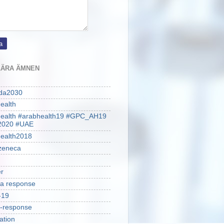
ÄRA ÄMNEN
da2030
ealth
health #arabhealth19 #GPC_AH19
2020 #UAE
ealth2018
zeneca
r
a response
-19
-response
ation