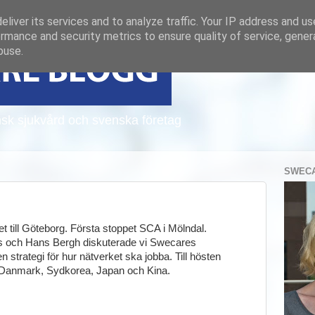
liver its services and to analyze traffic. Your IP address and u
rmance and security metrics to ensure quality of service, gene
buse.
sk sjukvård och svenska företag
SWECA
t till Göteborg. Första stoppet SCA i Mölndal.
s och Hans Bergh diskuterade vi Swecares
 strategi för hur nätverket ska jobba. Till hösten
l Danmark, Sydkorea, Japan och Kina.