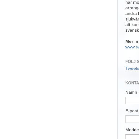
har möj
arrange
andra 
sjukvå
att ko
svensk
Mer in
www.s
FÖLJ 
Tweet
KONTA
Namn
E-pos
Medde