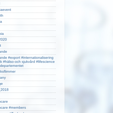
l
laevent
th
sa
pia
2020
t
ande
ande #export #internationalisering
k #hälso-och sjukvård #lifescience
ldepartementet
ksflimmer
any
ge
2018
hcare
thcare #members