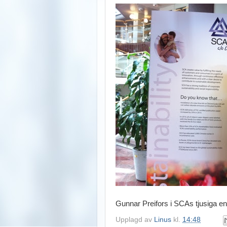
Gunnar Preifors i SCAs tjusiga en
Upplagd av
Linus
kl.
14:48