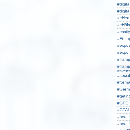
#digita
#digita
#eHeal
#eHäl
#essity
#Ethio
#expo
#expor
#främj
#främj
#svens
#socia
#förma
#Germ
#getin
#GPC_
#GTAI
#healt
#heal