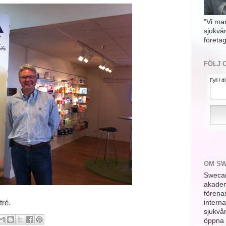
"Vi ma
sjukvå
företag
FÖLJ 
Fyll i 
OM S
Swecar
akademi
förena
interna
tré.
sjukvå
öppna 