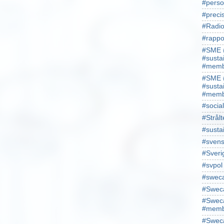
#perso
#preci
#Radio
#rappo
#SME 
#susta
#memb
#SME 
#susta
#memb
#socia
#Strålt
#susta
#sven
#Sveri
#svpol
#swec
#Sweca
#Sweca
#memb
#Sweca