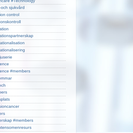
hcare #Technology
-och sjukvård
ion control
ionskontroll
ation
ationspartnerskap
ationalisation
ationalisering
juserie
ience
cience #members
emmar
ech
ers
plats
isioncancer
ers
nerskap #members
ntensomenresurs