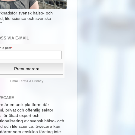
rknadsför svensk hälso- och
rd, life science och svenska
"
OSS VIA E-MAIL
din e-post
*
Email
Terms
&
Privacy
WECARE
e är en unik plattform där
, privat och offentlig sektor
s för ökad export och
tionalisering av svensk hälso- och
rd och life science. Swecare kan
dörrar som enskilda företag inte