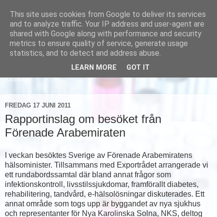
This site uses cookies from Google to deliver its services
and to analyze traffic. Your IP address and user-agent are
shared with Google along with performance and security
metrics to ensure quality of service, generate usage
statistics, and to detect and address abuse.
LEARN MORE
GOT IT
Läs om hur vi marknadsför svensk sjukvård och svenska
företag
FREDAG 17 JUNI 2011
Rapportinslag om besöket från
Förenade Arabemiraten
I veckan besöktes Sverige av Förenade Arabemiratens
hälsominister. Tillsammans med Exportrådet arrangerade vi
ett rundabordssamtal där bland annat frågor som
infektionskontroll, livsstilssjukdomar, framförallt diabetes,
rehabilitering, tandvård, e-hälsolösningar diskuterades. Ett
annat område som togs upp är byggandet av nya sjukhus
och representanter för Nya Karolinska Solna, NKS, deltog