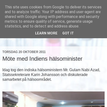
This site uses cookies from Google to deliver its services
and to analyze traffic. Your IP address and user-agent are
shared with Google along with performance and security
metrics to ensure quality of service, generate usage
statistics, and to detect and address abuse.
LEARN MORE
GOT IT
Läs om hur vi marknadsför svensk sjukvård och svenska
företag
TORSDAG 20 OKTOBER 2011
Möte med Indiens hälsominister
Idag tog den indiska hälsoministern Mr. Gulam Nabi Azad,
Statssekreterare Karin Johansson och diskuterade
samarbetet på hälsoområdet.