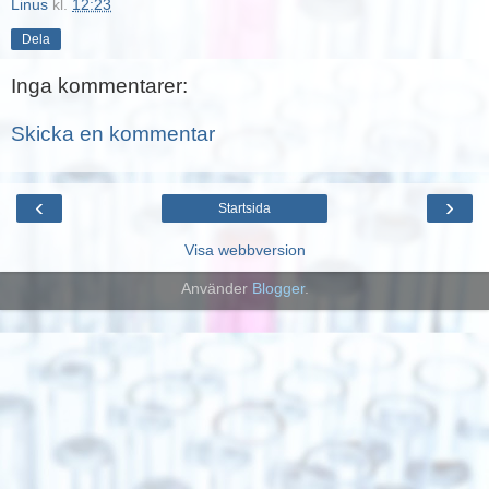
Linus
kl.
12:23
Dela
Inga kommentarer:
Skicka en kommentar
‹
›
Startsida
Visa webbversion
Använder
Blogger
.