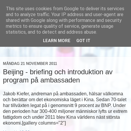
This site uses cookies from Google to deliver its services
and to analyze traffic. Your IP address and user-agent are
shared with Google along with performance and security
metrics to ensure quality of service, generate usage
statistics, and to detect and address abuse.
LEARN MORE
GOT IT
Läs om hur vi marknadsför svensk sjukvård och svenska
företag
MÅNDAG 21 NOVEMBER 2011
Beijing - briefing och introduktion av
program på ambassaden
Jakob Kiefer, andreman på ambassaden, hälsar välkomna
och berättar om det ekonomiska läget i Kina. Sedan 70-talet
har tillväxten legat på i genomsnitt 9 procent av BNP. Under
den perioden har 300-400 miljoner människor lyfts ur extrem
fattigdom och under 2011 blev Kina världens näst största
ekonomi.[gallery columns="2"]