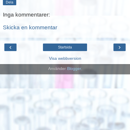
Dela
Inga kommentarer:
Skicka en kommentar
‹
›
Startsida
Visa webbversion
Använder
Blogger
.