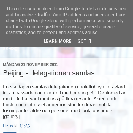
This site uses cookies from Google to deliver its services
and to analyze traffic. Your IP address and user-agent are
shared with Google along with performance and security
metrics to ensure quality of service, generate usage
statistics, and to detect and address abuse.
LEARN MORE
GOT IT
Läs om hur vi marknadsför svensk sjukvård och svenska
företag
MÅNDAG 21 NOVEMBER 2011
Beijing - delegationen samlas
Första dagen samlas delegationen i hotellobbyn för avfärd
till ambassaden och kick off med briefing. 3D Dentomed är
med. De har varit med oss på flera resor till Asien under
hösten och intresset är oerhört stort för deras mobila
lösningar för äldre och personer med funktionshinder.
[gallery]
Linus
kl.
11:36