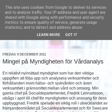
This site uses cookies from Google to deliver its services
and to analyze traffic. Your IP address and user-agent are
shared with Google along with performance and security
metrics to ensure quality of service, generate usage
statistics, and to detect and address abuse.
LEARN MORE
GOT IT
Läs om hur vi marknadsför svensk sjukvård och svenska
företag
FREDAG 9 DECEMBER 2011
Mingel på Myndigheten för Vårdanalys
En relativt nyinrättad myndighet som har den viktiga
uppgiften att följa upp och analysera verksamheter och
förhållanden inom hälso- och sjukvården och även
verksamhet i gränssnittet mellan vård och omsorg. Min
gamla chef på Socialdepartementet, Fredrik Lennartsson,
utsågs i april till chef för myndigheten och ansvarig för dess
uppbyggnad. Fredrik spelade en viktig roll i utvecklandet av
främjandeområdet på Socialdepartementet och för Swecare