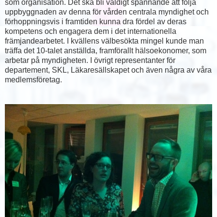
som organisation. Det ska bli väldigt spännande att följa
uppbyggnaden av denna för vården centrala myndighet och
förhoppningsvis i framtiden kunna dra fördel av deras
kompetens och engagera dem i det internationella
främjandearbetet. I kvällens välbesökta mingel kunde man
träffa det 10-talet anställda, framförallt hälsoekonomer, som
arbetar på myndigheten. I övrigt representanter för
departement, SKL, Läkaresällskapet och även några av våra
medlemsföretag.