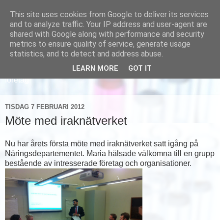
This site uses cookies from Google to deliver its services
and to analyze traffic. Your IP address and user-agent are
shared with Google along with performance and security
metrics to ensure quality of service, generate usage
statistics, and to detect and address abuse.
LEARN MORE
GOT IT
Läs om hur vi marknadsför svensk sjukvård och svenska
företag
TISDAG 7 FEBRUARI 2012
Möte med iraknätverket
Nu har årets första möte med iraknätverket satt igång på
Näringsdepartementet. Maria hälsade välkomna till en grupp
bestående av intresserade företag och organisationer.