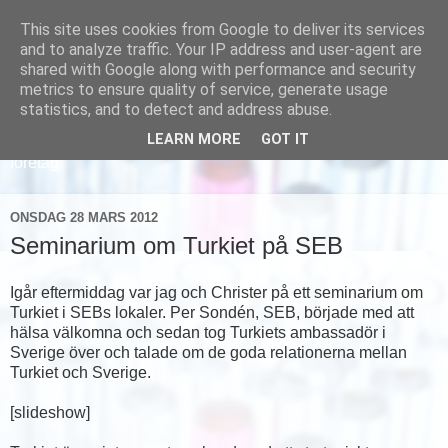
This site uses cookies from Google to deliver its services
and to analyze traffic. Your IP address and user-agent are
shared with Google along with performance and security
metrics to ensure quality of service, generate usage
statistics, and to detect and address abuse.
LEARN MORE
GOT IT
Läs om hur vi marknadsför svensk sjukvård och svenska
företag
ONSDAG 28 MARS 2012
Seminarium om Turkiet på SEB
Igår eftermiddag var jag och Christer på ett seminarium om
Turkiet i SEBs lokaler. Per Sondén, SEB, började med att
hälsa välkomna och sedan tog Turkiets ambassadör i
Sverige över och talade om de goda relationerna mellan
Turkiet och Sverige.
[slideshow]