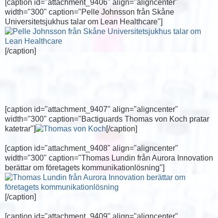
[caption id="attachment_9406" align="aligncenter"
width="300" caption="Pelle Johnsson från Skåne
Universitetsjukhus talar om Lean Healthcare"]
[/caption]
[caption id="attachment_9407" align="aligncenter"
width="300" caption="Bactiguards Thomas von Koch pratar
katetrar"]
[/caption]
[caption id="attachment_9408" align="aligncenter"
width="300" caption="Thomas Lundin från Aurora Innovation
berättar om företagets kommunikationlösning"]
[/caption]
[caption id="attachment_9409" align="aligncenter"