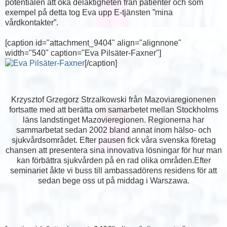
potentialen att öka delaktigheten från patienter och som
exempel på detta tog Eva upp E-tjänsten ”mina
vårdkontakter”.
[caption id="attachment_9404" align="alignnone"
width="540" caption="Eva Pilsäter-Faxner"]
[/caption]
Krzysztof Grzegorz Strzalkowski från Mazoviaregionenen
fortsatte med att berätta om samarbetet mellan Stockholms
läns landstinget Mazovieregionen. Regionerna har
sammarbetat sedan 2002 bland annat inom hälso- och
sjukvårdsområdet. Efter pausen fick våra svenska företag
chansen att presentera sina innovativa lösningar för hur man
kan förbättra sjukvården på en rad olika områden.Efter
seminariet åkte vi buss till ambassadörens residens för att
sedan bege oss ut på middag i Warszawa.