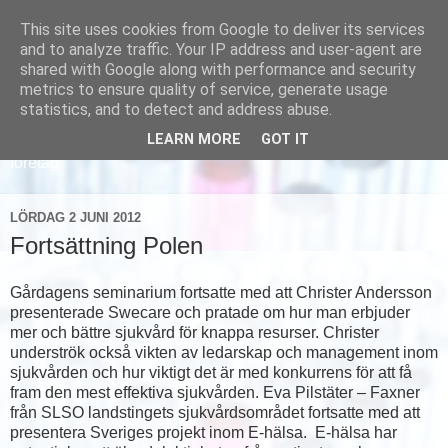
This site uses cookies from Google to deliver its services
and to analyze traffic. Your IP address and user-agent are
shared with Google along with performance and security
metrics to ensure quality of service, generate usage
statistics, and to detect and address abuse.
LEARN MORE
GOT IT
Läs om hur vi marknadsför svensk sjukvård och svenska
företag
LÖRDAG 2 JUNI 2012
Fortsättning Polen
Gårdagens seminarium fortsatte med att Christer Andersson
presenterade Swecare och pratade om hur man erbjuder
mer och bättre sjukvård för knappa resurser. Christer
underströk också vikten av ledarskap och management inom
sjukvården och hur viktigt det är med konkurrens för att få
fram den mest effektiva sjukvården. Eva Pilstäter – Faxner
från SLSO landstingets sjukvårdsområdet fortsatte med att
presentera Sveriges projekt inom E-hälsa. E-hälsa har