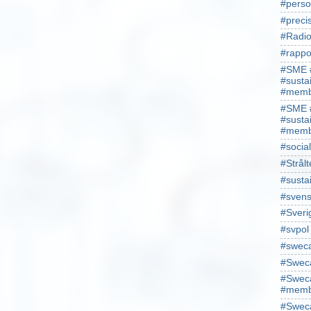
#perso
#preci
#Radio
#rappo
#SME 
#susta
#memb
#SME 
#susta
#memb
#socia
#Strålt
#susta
#sven
#Sveri
#svpol
#swec
#Sweca
#Sweca
#memb
#Sweca