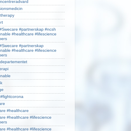
ncentreradvard
sionsmedicin
therapy
rt
#Swecare #partnerskap #ncsh
inable #healthcare #lifescience
ers
#Swecare #partnerskap
inable #healthcare #lifescience
ers
ldepartementet
erapi
inable
sk
ge
 #fightcorona
are
re #healthcare
re #healthcare #lifescience
ers
re #healthcare #lifescience