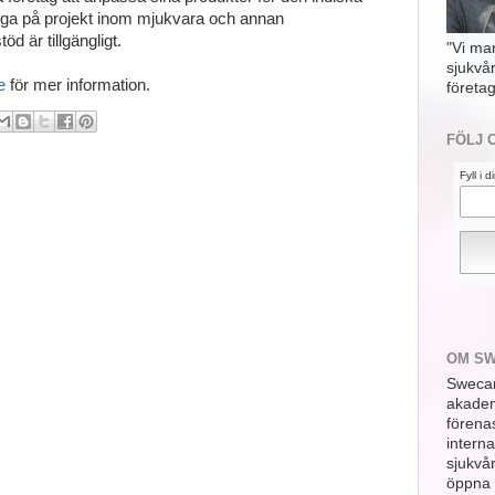
ga på projekt inom mjukvara och annan
d är tillgängligt.
"Vi ma
sjukvå
e
för mer information.
företag
FÖLJ 
Fyll i 
OM S
Swecar
akademi
förena
interna
sjukvå
öppna 