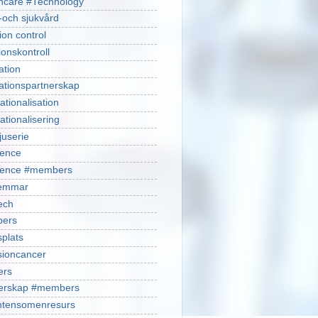
hcare #Technology
-och sjukvård
ion control
ionskontroll
ation
ationspartnerskap
ationalisation
ationalisering
juserie
ience
cience #members
emmar
ech
ers
plats
isioncancer
ers
nerskap #members
ntensomenresurs