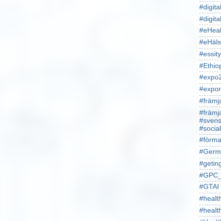
#digita
#digita
#eHeal
#eHäl
#essity
#Ethio
#expo
#expor
#främj
#främj
#svens
#socia
#förma
#Germ
#getin
#GPC_
#GTAI
#healt
#heal