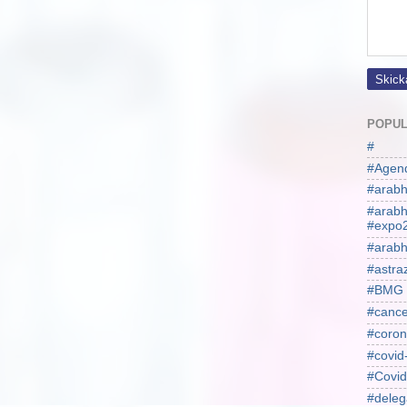
POPUL
#
#Agen
#arabh
#arab
#expo
#arabh
#astra
#BMG
#cance
#coron
#covid
#Covid
#deleg