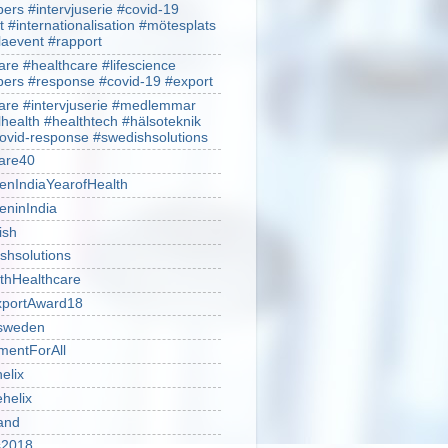
rs #intervjuserie #covid-19
t #internationalisation #mötesplats
alaevent #rapport
re #healthcare #lifescience
rs #response #covid-19 #export
re #intervjuserie #medlemmar
lhealth #healthtech #hälsoteknik
ovid-response #swedishsolutions
are40
nIndiaYearofHealth
ninIndia
ish
shsolutions
thHealthcare
portAward18
sweden
mentForAll
helix
ehelix
and
is2018