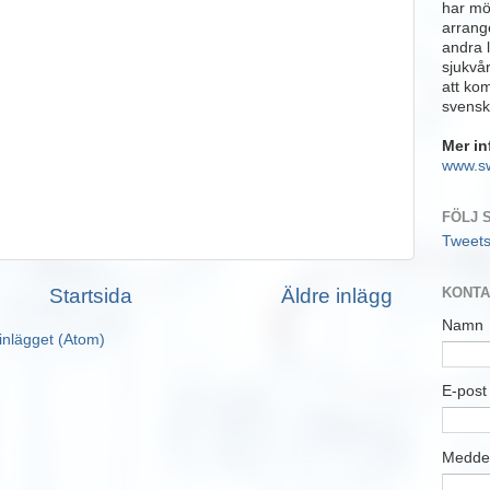
har möj
arrange
andra 
sjukvå
att ko
svensk
Mer in
www.s
FÖLJ 
Tweet
Startsida
Äldre inlägg
KONTA
Namn
inlägget (Atom)
E-pos
Medde