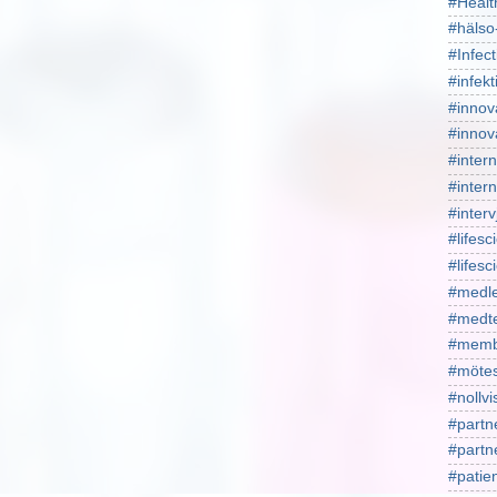
#Healt
#hälso
#Infect
#infekt
#innov
#innov
#intern
#intern
#interv
#lifesc
#lifes
#medl
#medt
#memb
#mötes
#nollv
#partn
#part
#patie