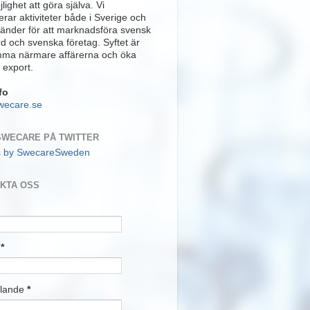
lighet att göra själva. Vi
rar aktiviteter både i Sverige och
länder för att marknadsföra svensk
rd och svenska företag. Syftet är
mma närmare affärerna och öka
 export.
fo
wecare.se
SWECARE PÅ TWITTER
s by SwecareSweden
KTA OSS
t
*
lande
*