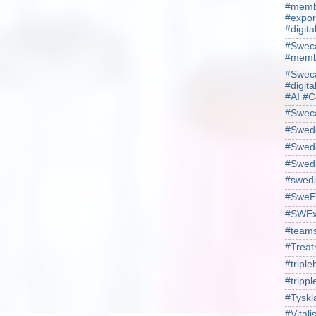
#membe
#expor
#digit
#Sweca
#membe
#Sweca
#digita
#AI #C
#Swec
#Swede
#Swede
#Swed
#swedi
#SweE
#SWEx
#team
#Treat
#triple
#trippl
#Tyskl
#Vital