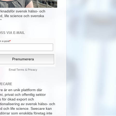
rknadsför svensk hälso- och
rd, life science och svenska
"
OSS VIA E-MAIL
din e-post
*
Email
Terms
&
Privacy
WECARE
e är en unik plattform där
, privat och offentlig sektor
s för ökad export och
tionalisering av svensk hälso- och
rd och life science. Swecare kan
dörrar som enskilda företag inte