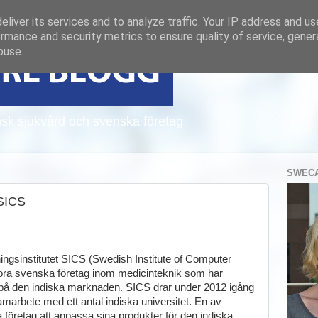
liver its services and to analyze traffic. Your IP address and u
rmance and security metrics to ensure quality of service, gene
buse.
sk sjukvård och svenska företag
SWECA
SICS
ngsinstitutet SICS (Swedish Institute of Computer
ra svenska företag inom medicinteknik som har
a på den indiska marknaden. SICS drar under 2012 igång
amarbete med ett antal indiska universitet. En av
 företag att anpassa sina produkter för den indiska