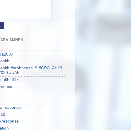
ÄRA ÄMNEN
da2030
ealth
health #arabhealth19 #GPC_AH19
2020 #UAE
ealth2018
zeneca
r
a response
-19
-response
ation