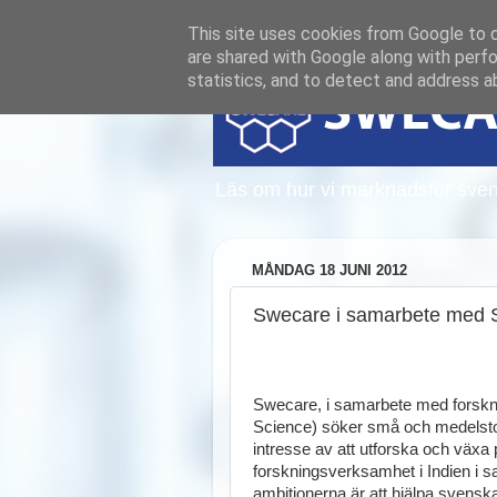
This site uses cookies from Google to de
are shared with Google along with perfo
statistics, and to detect and address a
Läs om hur vi marknadsför sven
MÅNDAG 18 JUNI 2012
Swecare i samarbete med 
Swecare, i samarbete med forskni
Science) söker små och medelsto
intresse av att utforska och väx
forskningsverksamhet i Indien i s
ambitionerna är att hjälpa svenska