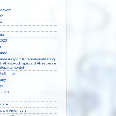
l
laevent
th
sa
pia
2020
t
ande
ande #export #internationalisering
k #hälso-och sjukvård #lifescience
ldepartementet
ksflimmer
any
ge
2018
hcare
thcare #members