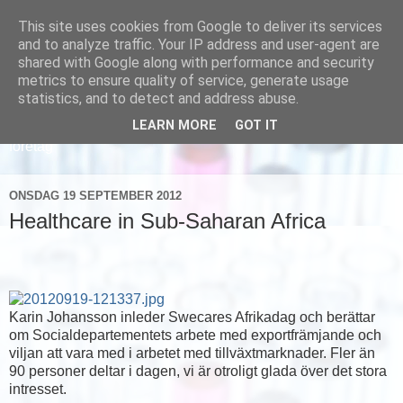
This site uses cookies from Google to deliver its services
and to analyze traffic. Your IP address and user-agent are
shared with Google along with performance and security
metrics to ensure quality of service, generate usage
statistics, and to detect and address abuse.
LEARN MORE
GOT IT
Läs om hur vi marknadsför svensk sjukvård och svenska
företag
ONSDAG 19 SEPTEMBER 2012
Healthcare in Sub-Saharan Africa
Karin Johansson inleder Swecares Afrikadag och berättar
om Socialdepartementets arbete med exportfrämjande och
viljan att vara med i arbetet med tillväxtmarknader. Fler än
90 personer deltar i dagen, vi är otroligt glada över det stora
intresset.