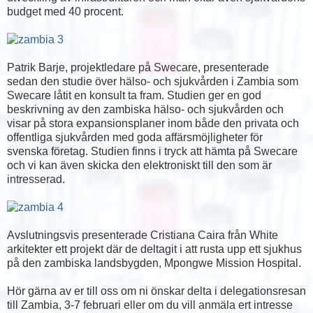
budget med 40 procent.
Patrik Barje, projektledare på Swecare, presenterade
sedan den studie över hälso- och sjukvården i Zambia som
Swecare låtit en konsult ta fram. Studien ger en god
beskrivning av den zambiska hälso- och sjukvården och
visar på stora expansionsplaner inom både den privata och
offentliga sjukvården med goda affärsmöjligheter för
svenska företag. Studien finns i tryck att hämta på Swecare
och vi kan även skicka den elektroniskt till den som är
intresserad.
Avslutningsvis presenterade Cristiana Caira från White
arkitekter ett projekt där de deltagit i att rusta upp ett sjukhus
på den zambiska landsbygden, Mpongwe Mission Hospital.
Hör gärna av er till oss om ni önskar delta i delegationsresan
till Zambia, 3-7 februari eller om du vill anmäla ert intresse