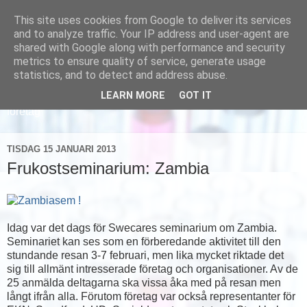
This site uses cookies from Google to deliver its services
and to analyze traffic. Your IP address and user-agent are
shared with Google along with performance and security
metrics to ensure quality of service, generate usage
statistics, and to detect and address abuse.
LEARN MORE
GOT IT
Läs om hur vi marknadsför svensk sjukvård och svenska
företag
TISDAG 15 JANUARI 2013
Frukostseminarium: Zambia
Idag var det dags för Swecares seminarium om Zambia.
Seminariet kan ses som en förberedande aktivitet till den
stundande resan 3-7 februari, men lika mycket riktade det
sig till allmänt intresserade företag och organisationer. Av de
25 anmälda deltagarna ska vissa åka med på resan men
långt ifrån alla. Förutom företag var också representanter för