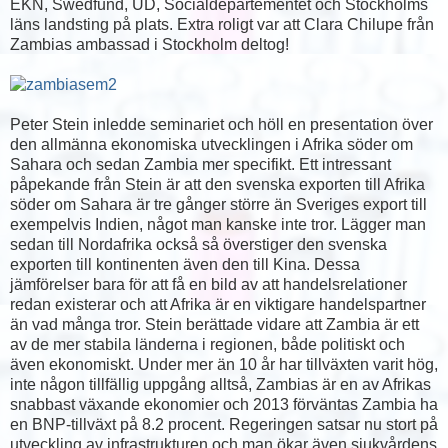
EKN, Swedfund, UD, Socialdepartementet och Stockholms
läns landsting på plats. Extra roligt var att Clara Chilupe från
Zambias ambassad i Stockholm deltog!
Peter Stein inledde seminariet och höll en presentation över
den allmänna ekonomiska utvecklingen i Afrika söder om
Sahara och sedan Zambia mer specifikt. Ett intressant
påpekande från Stein är att den svenska exporten till Afrika
söder om Sahara är tre gånger större än Sveriges export till
exempelvis Indien, något man kanske inte tror. Lägger man
sedan till Nordafrika också så överstiger den svenska
exporten till kontinenten även den till Kina. Dessa
jämförelser bara för att få en bild av att handelsrelationer
redan existerar och att Afrika är en viktigare handelspartner
än vad många tror. Stein berättade vidare att Zambia är ett
av de mer stabila länderna i regionen, både politiskt och
även ekonomiskt. Under mer än 10 år har tillväxten varit hög,
inte någon tillfällig uppgång alltså, Zambias är en av Afrikas
snabbast växande ekonomier och 2013 förväntas Zambia ha
en BNP-tillväxt på 8.2 procent. Regeringen satsar nu stort på
utveckling av infrastrukturen och man ökar även sjukvårdens