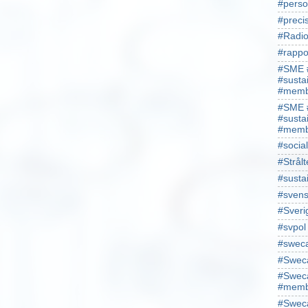
#perso
#preci
#Radio
#rappo
#SME 
#susta
#memb
#SME 
#susta
#memb
#socia
#Strålt
#susta
#sven
#Sveri
#svpol
#swec
#Sweca
#Sweca
#memb
#Sweca