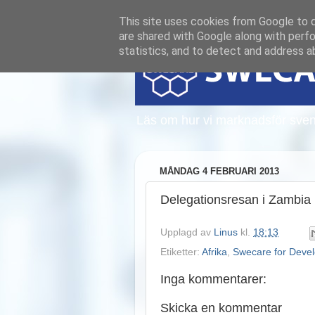
This site uses cookies from Google to de
are shared with Google along with perfo
statistics, and to detect and address a
Läs om hur vi marknadsför sven
MÅNDAG 4 FEBRUARI 2013
Delegationsresan i Zambia 
Upplagd av
Linus
kl.
18:13
Etiketter:
Afrika
,
Swecare for Deve
Inga kommentarer:
Skicka en kommentar