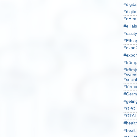
#digita
#digita
#eHeal
#eHäl
#essity
#Ethio
#expo
#expor
#främj
#främj
#svens
#socia
#förma
#Germ
#getin
#GPC_
#GTAI
#healt
#heal