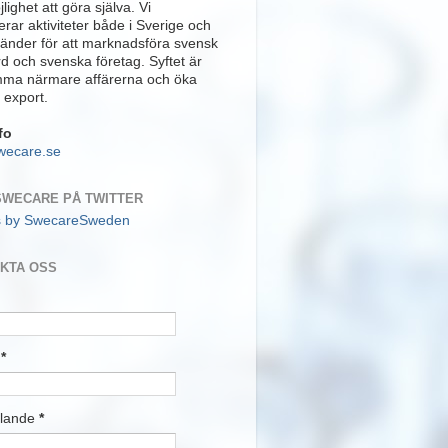
lighet att göra själva. Vi
rar aktiviteter både i Sverige och
länder för att marknadsföra svensk
rd och svenska företag. Syftet är
mma närmare affärerna och öka
 export.
fo
wecare.se
SWECARE PÅ TWITTER
s by SwecareSweden
KTA OSS
t
*
lande
*