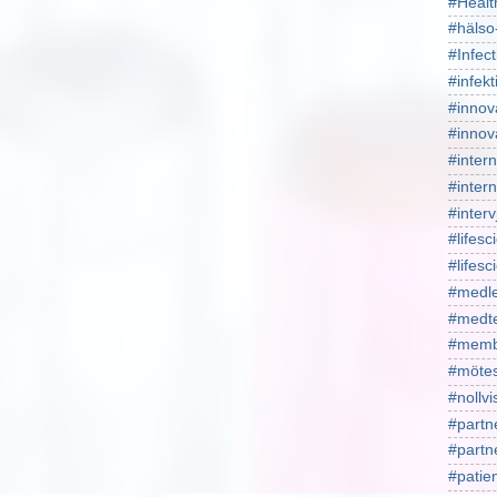
#Healt
#hälso
#Infect
#infekt
#innov
#innov
#intern
#intern
#interv
#lifesc
#lifes
#medl
#medt
#memb
#mötes
#nollv
#partn
#part
#patie