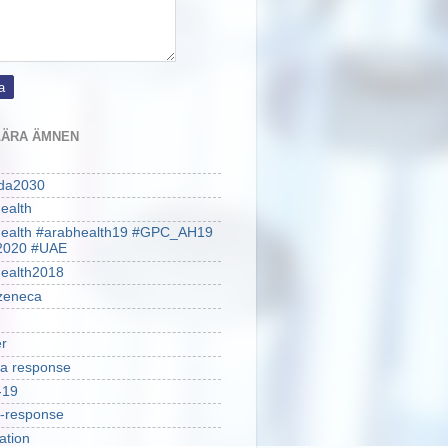
ÄRA ÄMNEN
da2030
ealth
health #arabhealth19 #GPC_AH19
2020 #UAE
ealth2018
zeneca
r
a response
-19
-response
ation