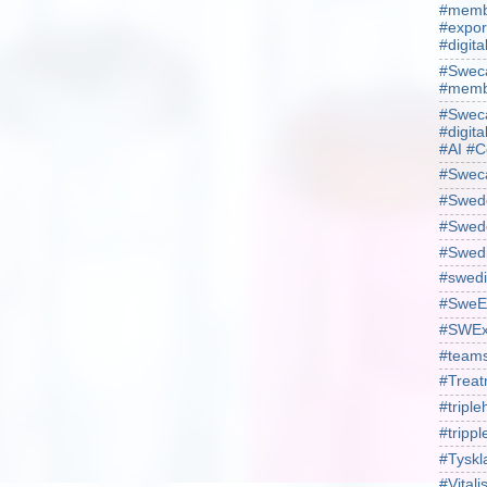
#membe
#expor
#digit
#Sweca
#membe
#Sweca
#digita
#AI #C
#Swec
#Swede
#Swede
#Swed
#swedi
#SweE
#SWEx
#team
#Treat
#triple
#trippl
#Tyskl
#Vital