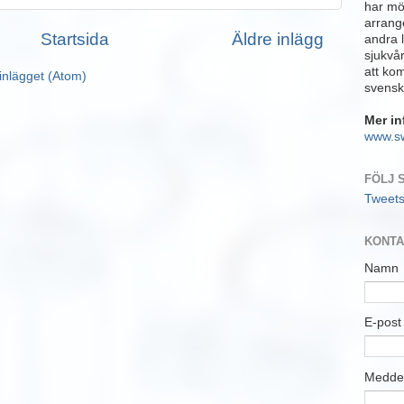
har möj
arrange
Startsida
Äldre inlägg
andra 
sjukvå
att ko
inlägget (Atom)
svensk
Mer in
www.s
FÖLJ 
Tweet
KONTA
Namn
E-pos
Medde