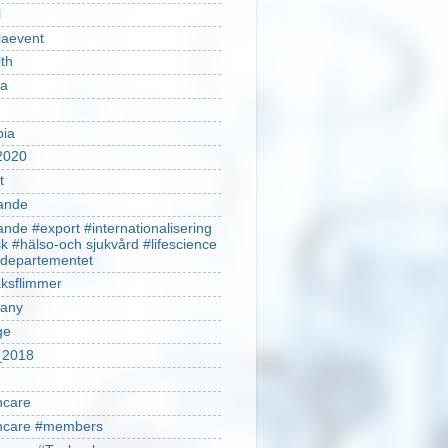
l
laevent
th
sa
pia
2020
t
ande
ande #export #internationalisering
k #hälso-och sjukvård #lifescience
ldepartementet
ksflimmer
any
ge
2018
hcare
thcare #members