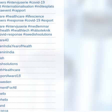
rs #intervjuserie #covid-19
t #internationalisation #mötesplats
alaevent #rapport
re #healthcare #lifescience
rs #response #covid-19 #export
re #intervjuserie #medlemmar
lhealth #healthtech #hälsoteknik
ovid-response #swedishsolutions
are40
nIndiaYearofHealth
ninIndia
ish
shsolutions
thHealthcare
portAward18
sweden
mentForAll
helix
ehelix
and
is2018