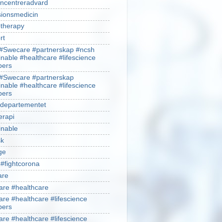
ncentreradvard
sionsmedicin
therapy
rt
#Swecare #partnerskap #ncsh
inable #healthcare #lifescience
ers
#Swecare #partnerskap
inable #healthcare #lifescience
ers
ldepartementet
erapi
inable
sk
ge
 #fightcorona
are
re #healthcare
re #healthcare #lifescience
ers
re #healthcare #lifescience