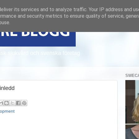
liver its services and to analyze traffic. Your IP address and u
rmance and security metrics to ensure quality of service, gene
buse.
sk sjukvård och svenska företag
SWECA
inledd
lopment