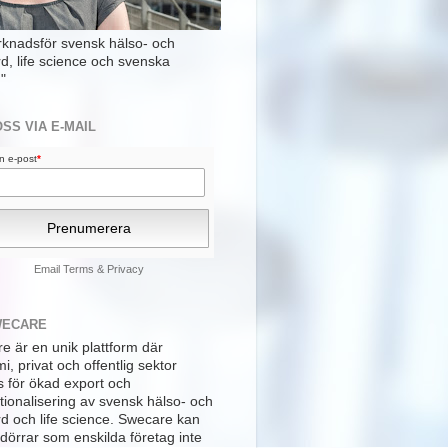
rknadsför svensk hälso- och
rd, life science och svenska
"
OSS VIA E-MAIL
din e-post
*
Email
Terms
&
Privacy
WECARE
e är en unik plattform där
, privat och offentlig sektor
s för ökad export och
tionalisering av svensk hälso- och
rd och life science. Swecare kan
dörrar som enskilda företag inte