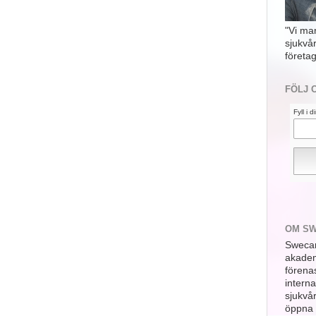
"Vi ma
sjukvå
företag
FÖLJ 
Fyll i 
OM S
Swecar
akademi
förena
interna
sjukvå
öppna 