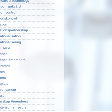
hcare #Technology
-och sjukvård
ion control
ionskontroll
ation
ationspartnerskap
ationalisation
ationalisering
juserie
ience
cience #members
emmar
ech
ers
plats
isioncancer
ers
nerskap #members
ntensomenresurs