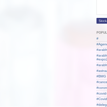
POPUL
#
#Agen
#arabh
#arab
#expo
#arabh
#astra
#BMG
#cance
#coron
#covid
#Covid
#deleg