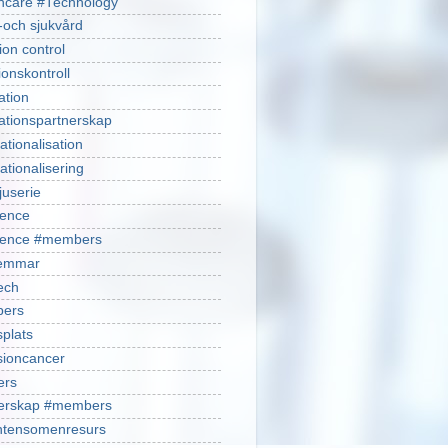
hcare #Technology
-och sjukvård
ion control
ionskontroll
ation
ationspartnerskap
ationalisation
ationalisering
juserie
ience
cience #members
emmar
ech
ers
plats
isioncancer
ers
nerskap #members
ntensomenresurs