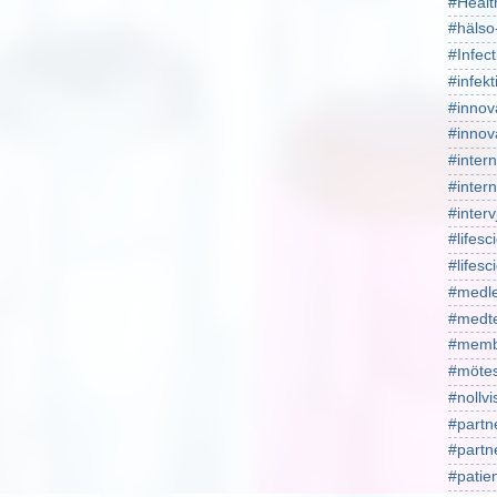
#Healt
#hälso
#Infect
#infekt
#innov
#innov
#intern
#intern
#interv
#lifesc
#lifes
#medl
#medt
#memb
#mötes
#nollv
#partn
#part
#patie