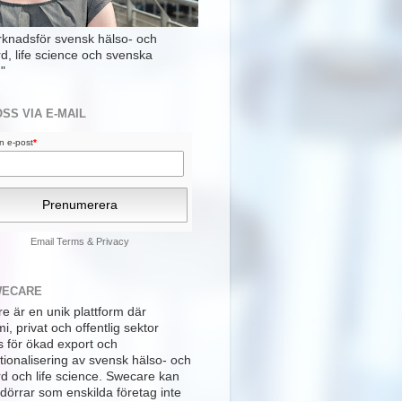
rknadsför svensk hälso- och
rd, life science och svenska
"
OSS VIA E-MAIL
din e-post
*
Email
Terms
&
Privacy
WECARE
e är en unik plattform där
, privat och offentlig sektor
s för ökad export och
tionalisering av svensk hälso- och
rd och life science. Swecare kan
dörrar som enskilda företag inte