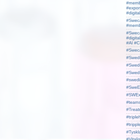
#membe
#expor
#digit
#Sweca
#membe
#Sweca
#digita
#AI #C
#Swec
#Swede
#Swede
#Swed
#swedi
#SweE
#SWEx
#team
#Treat
#triple
#trippl
#Tyskl
#Vital