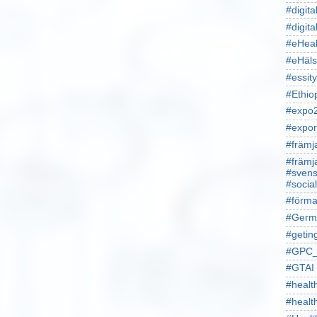
#digita
#digita
#eHeal
#eHäl
#essity
#Ethio
#expo
#expor
#främj
#främj
#svens
#socia
#förma
#Germ
#getin
#GPC_
#GTAI
#healt
#heal