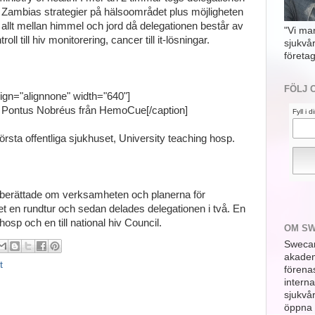
 Zambias strategier på hälsoområdet plus möjligheten
om allt mellan himmel och jord då delegationen består av
"Vi ma
oll till hiv monitorering, cancer till it-lösningar.
sjukvå
företag
FÖLJ 
ign="alignnone" width="640"]
Pontus Nobréus från HemoCue[/caption]
Fyll i 
rsta offentliga sjukhuset, University teaching hosp.
berättade om verksamheten och planerna för
et en rundtur och sedan delades delegationen i två. En
hosp och en till national hiv Council.
OM S
Swecar
akademi
t
förena
interna
sjukvå
öppna 