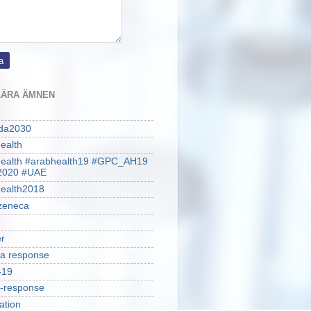
ÄRA ÄMNEN
da2030
ealth
health #arabhealth19 #GPC_AH19
2020 #UAE
ealth2018
zeneca
r
a response
-19
-response
ation