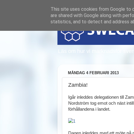
This site uses cookies from Google to de
are shared with Google along with perfo
statistics, and to detect and address a
Läs om hur vi marknadsför sven
MÅNDAG 4 FEBRUARI 2013
Zambia!
Igår inleddes delegationen till
Nordström tog emot och näst intil
förhållandena i landet.
Dagen inleddes med ett möte på mi