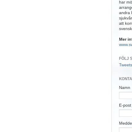
har möj
arrange
andra 
sjukvå
att ko
svensk
Mer in
www.s
FÖLJ 
Tweet
KONTA
Namn
E-pos
Medde