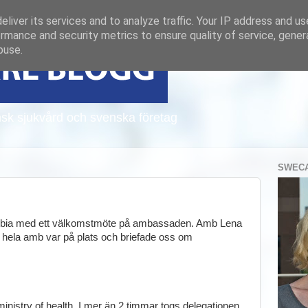
liver its services and to analyze traffic. Your IP address and u
rmance and security metrics to ensure quality of service, gene
buse.
sk sjukvård och svenska företag
SWECA
 Zambia med ett välkomstmöte på ambassaden. Amb Lena
l hela amb var på plats och briefade oss om
nistry of health. I mer än 2 timmar togs delegationen