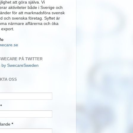
lighet att göra själva. Vi
rar aktiviteter både i Sverige och
länder för att marknadsföra svensk
rd och svenska företag. Syftet är
mma närmare affärerna och öka
 export.
fo
wecare.se
SWECARE PÅ TWITTER
s by SwecareSweden
KTA OSS
t
*
lande
*