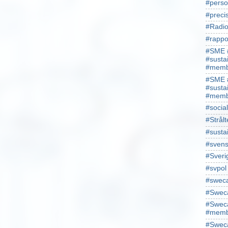
#perso
#preci
#Radio
#rappo
#SME 
#susta
#memb
#SME 
#susta
#memb
#socia
#Strålt
#susta
#sven
#Sveri
#svpol
#swec
#Sweca
#Sweca
#memb
#Sweca