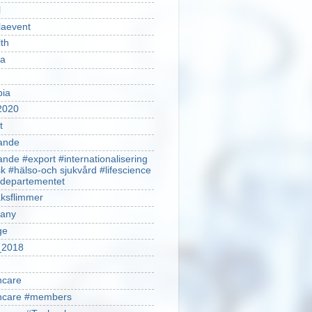
l
laevent
th
sa
pia
2020
t
ande
ande #export #internationalisering
k #hälso-och sjukvård #lifescience
ldepartementet
ksflimmer
any
ge
2018
hcare
thcare #members