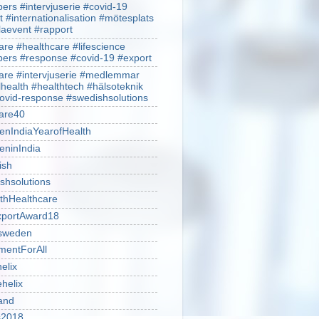
rs #intervjuserie #covid-19
t #internationalisation #mötesplats
alaevent #rapport
re #healthcare #lifescience
rs #response #covid-19 #export
re #intervjuserie #medlemmar
lhealth #healthtech #hälsoteknik
ovid-response #swedishsolutions
are40
nIndiaYearofHealth
ninIndia
ish
shsolutions
thHealthcare
portAward18
sweden
mentForAll
helix
ehelix
and
is2018