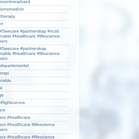
ncentreradvard
sionsmedicin
therapy
rt
#Swecare #partnerskap #ncsh
inable #healthcare #lifescience
ers
#Swecare #partnerskap
inable #healthcare #lifescience
ers
ldepartementet
erapi
inable
sk
ge
 #fightcorona
are
re #healthcare
re #healthcare #lifescience
ers
re #healthcare #lifescience