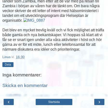
länder som Zambia, men efter att de var med på resan till
Zambia i början av våren har de tänkt om. Om bara några
veckor skriver de ett letter of intent med hälsoministeriet i
landet om ett utvecklingsprogram där Helseplan är
organisatör.
Det blev en mycket trevlig kväll och vi fick möjlighet att träffa
både gamla och nya bekantskaper. Vi hoppas så klart att vi
får se er snart igen under alla våra aktiviteter i höst och hör
gärna av er för ett möte, lunch eller telefonsamtal för att
närmare diskutera era idéer och prioriteringar.
Linus
kl.
16:30
Dela
Inga kommentarer:
Skicka en kommentar
‹
›
Startsida