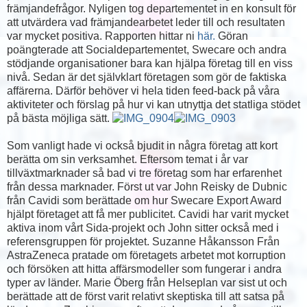
främjandefrågor. Nyligen tog departementet in en konsult för
att utvärdera vad främjandearbetet leder till och resultaten
var mycket positiva. Rapporten hittar ni
här.
Göran
poängterade att Socialdepartementet, Swecare och andra
stödjande organisationer bara kan hjälpa företag till en viss
nivå. Sedan är det självklart företagen som gör de faktiska
affärerna. Därför behöver vi hela tiden feed-back på våra
aktiviteter och förslag på hur vi kan utnyttja det statliga stödet
på bästa möjliga sätt.
Som vanligt hade vi också bjudit in några företag att kort
berätta om sin verksamhet. Eftersom temat i år var
tillväxtmarknader så bad vi tre företag som har erfarenhet
från dessa marknader. Först ut var John Reisky de Dubnic
från Cavidi som berättade om hur Swecare Export Award
hjälpt företaget att få mer publicitet. Cavidi har varit mycket
aktiva inom vårt Sida-projekt och John sitter också med i
referensgruppen för projektet. Suzanne Håkansson Från
AstraZeneca pratade om företagets arbetet mot korruption
och försöken att hitta affärsmodeller som fungerar i andra
typer av länder. Marie Öberg från Helseplan var sist ut och
berättade att de först varit relativt skeptiska till att satsa på