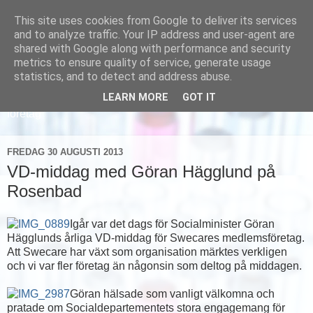
This site uses cookies from Google to deliver its services
and to analyze traffic. Your IP address and user-agent are
shared with Google along with performance and security
metrics to ensure quality of service, generate usage
statistics, and to detect and address abuse.
LEARN MORE
GOT IT
Läs om hur vi marknadsför svensk sjukvård och svenska
företag
FREDAG 30 AUGUSTI 2013
VD-middag med Göran Hägglund på
Rosenbad
Igår var det dags för Socialminister Göran
Hägglunds årliga VD-middag för Swecares medlemsföretag.
Att Swecare har växt som organisation märktes verkligen
och vi var fler företag än någonsin som deltog på middagen.
Göran hälsade som vanligt välkomna och
pratade om Socialdepartementets stora engagemang för