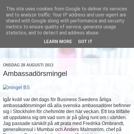
This site uses cookies from Google to deliver its services
and to analyze traffic. Your IP address and user-agent are
shared with Google along with performance and security
metrics to ensure quality of service, generate usage
statistics, and to detect and address abuse.
LEARN MORE
GOT IT
Läs om hur vi marknadsför svensk sjukvård och svenska
företag
ONSDAG 28 AUGUSTI 2013
Ambassadörsmingel
Igår kväll var det dags för Business Swedens årliga
ambassadörsmingel då alla svenska ambassadörer befinner
sig i Stockholm för chefsmöte den här veckan. Ett bra tillfälle
att uppdatera sig om vad som är på gång runt om i världen.
Jag passade särskilt på att prata med Fredrika Ornbrandt,
generalkonsul i Mumbai och Anders Malmström, chef på