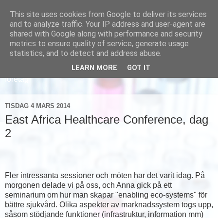
This site uses cookies from Google to deliver its services
and to analyze traffic. Your IP address and user-agent are
shared with Google along with performance and security
metrics to ensure quality of service, generate usage
statistics, and to detect and address abuse.
LEARN MORE
GOT IT
Läs om hur vi marknadsför svensk sjukvård och svenska
företag
TISDAG 4 MARS 2014
East Africa Healthcare Conference, dag
2
Fler intressanta sessioner och möten har det varit idag. På
morgonen delade vi på oss, och Anna gick på ett
seminarium om hur man skapar "enabling eco-systems" för
bättre sjukvård. Olika aspekter av marknadssystem togs upp,
såsom stödjande funktioner (infrastruktur, information mm)