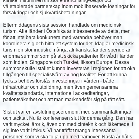
kliniker i slummen till större franchising-kedjor och
väletablerade partnerskap inom mobilbaserade lösningar för
försäkringar och sjukvårdsbetalningar.
Eftermiddagens sista session handlade om medicinsk
turism. Alla länder i Östafrika är intresserade av detta, men
för att inte bara konkurrera med varandra behöver man
koordinera sig och hitta ett system för det. Idag är medicinsk
turism en stor industri, många afrikanska länder spenderar
enorma summor som på att skicka patienter för vård i länder
som Indien, Singapore och Turkiet, liksom Europa. Dessa
summor skulle istället kunna investeras i regionen för att öka
tillgången till specialistvård av hög kvalitet. För att kunna
lyckas behövs förstås investeringar i vården - både
infrastruktur och utbildning, men även gemensamma
kvalitetsstandards, internationell ackrediteringar,
patientsäkerhet och att man marknadsför sig på rätt sätt.
Sist ut var en avslutningsceremoni, med sammanfattningar
och tacktal. Nu är konferensen slut för denna gång. Den har
varit mycket lärorik, även om medicinteknik och läkemedel i
sig inte varit i fokus. Vi har träffat många intressanta
personer, som vi ska följa upp med framöver. Nästa år hålls