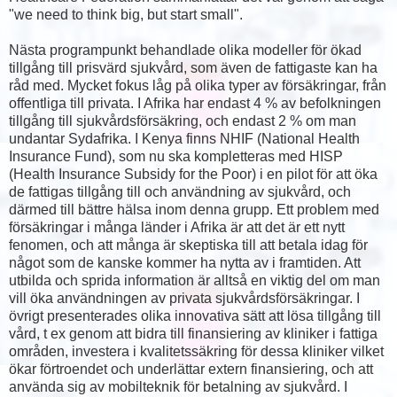
"we need to think big, but start small".
Nästa programpunkt behandlade olika modeller för ökad
tillgång till prisvärd sjukvård, som även de fattigaste kan ha
råd med. Mycket fokus låg på olika typer av försäkringar, från
offentliga till privata. I Afrika har endast 4 % av befolkningen
tillgång till sjukvårdsförsäkring, och endast 2 % om man
undantar Sydafrika. I Kenya finns NHIF (National Health
Insurance Fund), som nu ska kompletteras med HISP
(Health Insurance Subsidy for the Poor) i en pilot för att öka
de fattigas tillgång till och användning av sjukvård, och
därmed till bättre hälsa inom denna grupp. Ett problem med
försäkringar i många länder i Afrika är att det är ett nytt
fenomen, och att många är skeptiska till att betala idag för
något som de kanske kommer ha nytta av i framtiden. Att
utbilda och sprida information är alltså en viktig del om man
vill öka användningen av privata sjukvårdsförsäkringar. I
övrigt presenterades olika innovativa sätt att lösa tillgång till
vård, t ex genom att bidra till finansiering av kliniker i fattiga
områden, investera i kvalitetssäkring för dessa kliniker vilket
ökar förtroendet och underlättar extern finansiering, och att
använda sig av mobilteknik för betalning av sjukvård. I