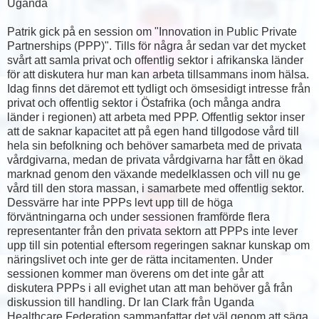
Uganda
Patrik gick på en session om "Innovation in Public Private
Partnerships (PPP)". Tills för några år sedan var det mycket
svårt att samla privat och offentlig sektor i afrikanska länder
för att diskutera hur man kan arbeta tillsammans inom hälsa.
Idag finns det däremot ett tydligt och ömsesidigt intresse från
privat och offentlig sektor i Östafrika (och många andra
länder i regionen) att arbeta med PPP. Offentlig sektor inser
att de saknar kapacitet att på egen hand tillgodose vård till
hela sin befolkning och behöver samarbeta med de privata
vårdgivarna, medan de privata vårdgivarna har fått en ökad
marknad genom den växande medelklassen och vill nu ge
vård till den stora massan, i samarbete med offentlig sektor.
Dessvärre har inte PPPs levt upp till de höga
förväntningarna och under sessionen framförde flera
representanter från den privata sektorn att PPPs inte lever
upp till sin potential eftersom regeringen saknar kunskap om
näringslivet och inte ger de rätta incitamenten. Under
sessionen kommer man överens om det inte går att
diskutera PPPs i all evighet utan att man behöver gå från
diskussion till handling. Dr Ian Clark från Uganda
Healthcare Federation sammanfattar det väl genom att säga