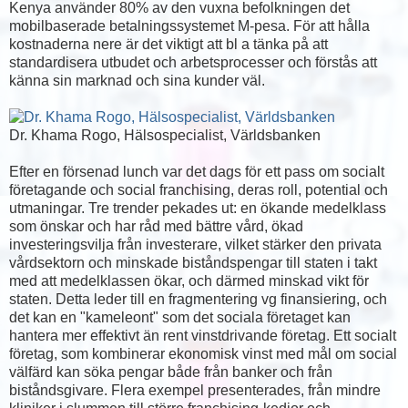
Kenya använder 80% av den vuxna befolkningen det
mobilbaserade betalningssystemet M-pesa. För att hålla
kostnaderna nere är det viktigt att bl a tänka på att
standardisera utbudet och arbetsprocesser och förstås att
känna sin marknad och sina kunder väl.
Dr. Khama Rogo, Hälsospecialist, Världsbanken
Efter en försenad lunch var det dags för ett pass om socialt
företagande och social franchising, deras roll, potential och
utmaningar. Tre trender pekades ut: en ökande medelklass
som önskar och har råd med bättre vård, ökad
investeringsvilja från investerare, vilket stärker den privata
vårdsektorn och minskade biståndspengar till staten i takt
med att medelklassen ökar, och därmed minskad vikt för
staten. Detta leder till en fragmentering vg finansiering, och
det kan en "kameleont" som det sociala företaget kan
hantera mer effektivt än rent vinstdrivande företag. Ett socialt
företag, som kombinerar ekonomisk vinst med mål om social
välfärd kan söka pengar både från banker och från
biståndsgivare. Flera exempel presenterades, från mindre