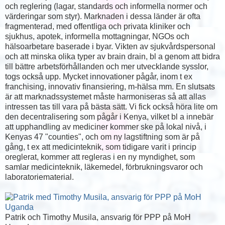
och reglering (lagar, standards och informella normer och
värderingar som styr). Marknaden i dessa länder är ofta
fragmenterad, med offentliga och privata kliniker och
sjukhus, apotek, informella mottagningar, NGOs och
hälsoarbetare baserade i byar. Vikten av sjukvårdspersonal
och att minska olika typer av brain drain, bl a genom att bidra
till bättre arbetsförhållanden och mer utvecklande sysslor,
togs också upp. Mycket innovationer pågår, inom t ex
franchising, innovativ finansiering, m-hälsa mm. En slutsats
är att marknadssystemet måste harmoniseras så att allas
intressen tas till vara på bästa sätt. Vi fick också höra lite om
den decentralisering som pågår i Kenya, vilket bl a innebär
att upphandling av mediciner kommer ske på lokal nivå, i
Kenyas 47 "counties", och om ny lagstiftning som är på
gång, t ex att medicinteknik, som tidigare varit i princip
oreglerat, kommer att regleras i en ny myndighet, som
samlar medicinteknik, läkemedel, förbrukningsvaror och
laboratoriematerial.
Patrik och Timothy Musila, ansvarig för PPP på MoH