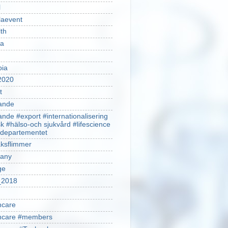
l
laevent
th
sa
pia
2020
t
ande
ande #export #internationalisering
k #hälso-och sjukvård #lifescience
ldepartementet
ksflimmer
any
ge
2018
hcare
thcare #members