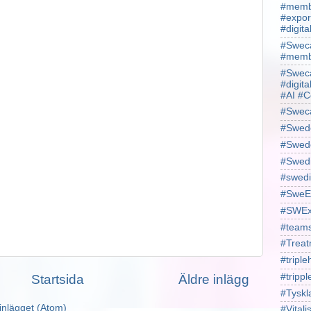
#membe
#expor
#digit
#Sweca
#membe
#Sweca
#digita
#AI #C
#Swec
#Swede
#Swede
#Swed
#swedi
#SweE
#SWEx
#team
#Treat
#triple
#trippl
Startsida
Äldre inlägg
#Tyskl
inlägget (Atom)
#Vital