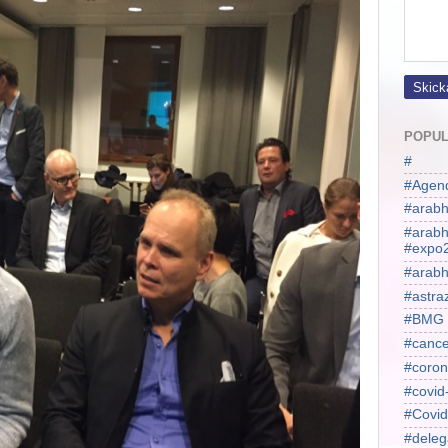
POPUL
#
#Agen
#arabh
#arab
#expo
#arabh
#astra
#BMG
#cance
#coron
#covid
#Covid
#deleg