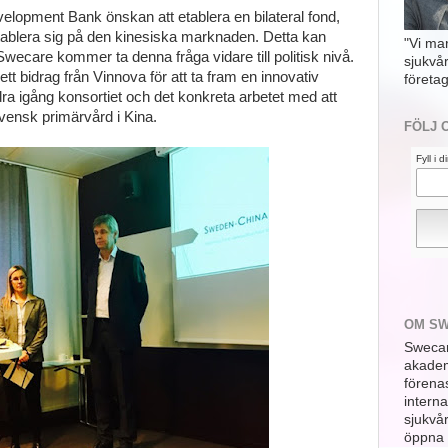
lopment Bank önskan att etablera en bilateral fond,
tablera sig på den kinesiska marknaden. Detta kan
"Vi ma
Swecare kommer ta denna fråga vidare till politisk nivå.
sjukvå
 ett bidrag från Vinnova för att ta fram en innovativ
företag
a igång konsortiet och det konkreta arbetet med att
svensk primärvård i Kina.
FÖLJ 
Fyll i 
OM S
Swecar
akademi
förena
interna
sjukvå
öppna 