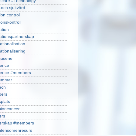
hcare #Technology
-och sjukvård
ion control
ionskontroll
ation
ationspartnerskap
ationalisation
ationalisering
juserie
ience
cience #members
emmar
ech
ers
plats
isioncancer
ers
nerskap #members
ntensomenresurs