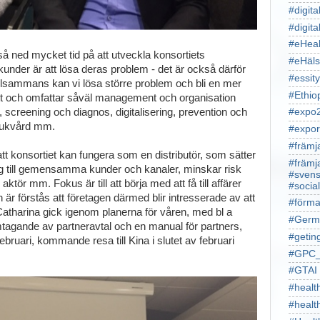
#digita
#digita
#eHeal
å ned mycket tid på att utveckla konsortiets
#eHäl
 kunder är att lösa deras problem - det är också därför
#essity
tillsammans kan vi lösa större problem och bli en mer
#Ethio
rett och omfattar såväl management och organisation
 screening och diagnos, digitalisering, prevention och
#expo
msjukvård mm.
#expor
#främj
att konsortiet kan fungera som en distributör, som sätter
#främj
ng till gemensamma kunder och kanaler, minskar risk
#svens
tör mm. Fokus är till att börja med att få till affärer
#socia
är förstås att företagen därmed blir intresserade av att
#förma
atharina gick igenom planerna för våren, med bl a
#Germ
mtagande av partneravtal och en manual för partners,
#getin
ebruari, kommande resa till Kina i slutet av februari
#GPC_
#GTAI
#healt
#heal