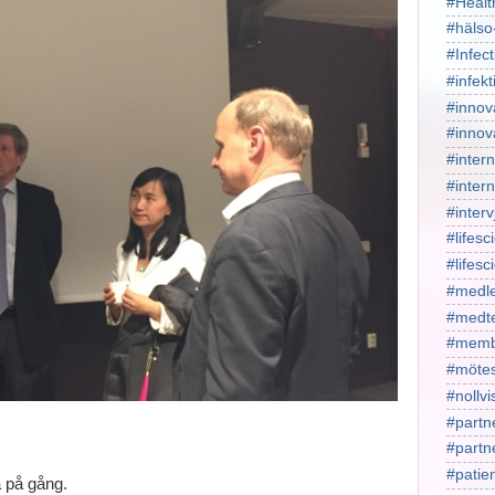
#Healt
#hälso
#Infect
#infekt
#innov
#innov
#intern
#intern
#interv
#lifesc
#lifes
#medl
#medt
#memb
#mötes
#nollv
#partn
#part
#patie
å på gång.