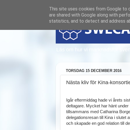
This site uses cookies from Google to de
are shared with Google along with perfo
statistics, and to detect and address a
Läs om hur vi marknadsför sven
TORSDAG 15 DECEMBER 2016
Nästa kliv för Kina-konsorti
Igår eftermiddag hade vi årets si
deltagare. Mycket har hänt under hö
tillsammans med Catharina Borgens
delegationsresan till Kina i slute
och skapade en god relation till