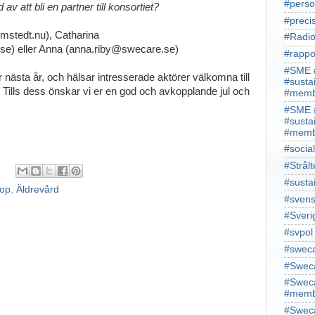
#perso
av att bli en partner till konsortiet?
#preci
almstedt.nu), Catharina
#Radio
se) eller Anna (anna.riby@swecare.se)
#rappo
#SME 
ästa år, och hälsar intresserade aktörer välkomna till
#susta
 Tills dess önskar vi er en god och avkopplande jul och
#memb
#SME 
#susta
#memb
#socia
#Strålt
#susta
op
,
Äldrevård
#sven
#Sveri
#svpol
#swec
#Sweca
#Sweca
#memb
#Sweca