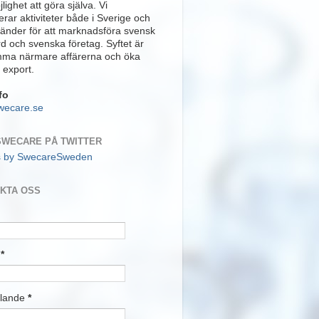
lighet att göra själva. Vi
rar aktiviteter både i Sverige och
länder för att marknadsföra svensk
rd och svenska företag. Syftet är
mma närmare affärerna och öka
 export.
fo
wecare.se
SWECARE PÅ TWITTER
s by SwecareSweden
KTA OSS
t
*
lande
*