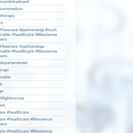
ncentreradvard
sionsmedicin
therapy
rt
#Swecare #partnerskap #ncsh
inable #healthcare #lifescience
ers
#Swecare #partnerskap
inable #healthcare #lifescience
ers
ldepartementet
erapi
inable
sk
ge
 #fightcorona
are
re #healthcare
re #healthcare #lifescience
ers
re #healthcare #lifescience