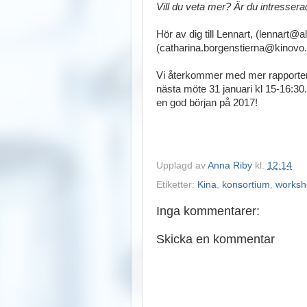
Vill du veta mer? Är du intresserad 
Hör av dig till Lennart, (lennart@
(catharina.borgenstierna@kinovo.
Vi återkommer med mer rapporter n
nästa möte 31 januari kl 15-16:30.
en god början på 2017!
Upplagd av
Anna Riby
kl.
12:14
Etiketter:
Kina
,
konsortium
,
worksh
Inga kommentarer:
Skicka en kommentar