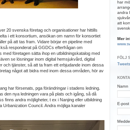
har möj
arrange
andra 
sjukvå
att ko
svensk
ver 20 svenska företag och organisationer har hittills
delta i ett konsortium, ansökan om namn för konsortiet
Mer in
ller på att tas fram. Vidare börjar en pipeline med
www.s
 också responderat på GGDCs efterfrågan om
s med företagen sätta ihop en utbildningskatalog med
FÖLJ 
ven se lösningar inom digital hemsjukvård, digital
Tweet
r och tjänster, så att ta fram ett erbjudande inom dessa
 företag något att bidra med inom dessa områden, hör av
KONTA
Namn
g har försenats, pga förändringar i stadens ledning.
as den nya ledningen vara på plats och igång, så då
s finns andra möjligheter, t ex i Nanjing eller utbildning
E-pos
 Urbanization Council. Andra möjliga kanaler
Medde