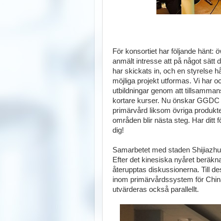
För konsortiet har följande hänt: ö
anmält intresse att på något sätt 
har skickats in, och en styrelse hå
möjliga projekt utformas. Vi har
utbildningar genom att tillsamman
kortare kurser. Nu önskar GGDC ä
primärvård liksom övriga produkte
områden blir nästa steg. Har ditt
dig!
Samarbetet med staden Shijiazhuan
Efter det kinesiska nyåret beräkn
återupptas diskussionerna. Till des
inom primärvårdssystem för China
utvärderas också parallellt.