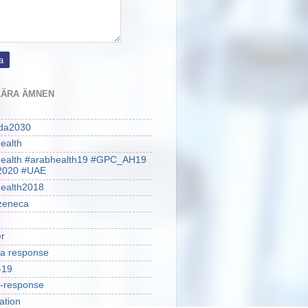
ÄRA ÄMNEN
da2030
ealth
health #arabhealth19 #GPC_AH19
2020 #UAE
ealth2018
zeneca
r
a response
-19
-response
ation