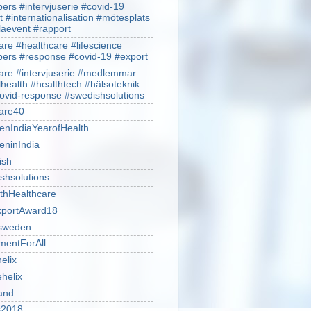
rs #intervjuserie #covid-19
t #internationalisation #mötesplats
alaevent #rapport
re #healthcare #lifescience
rs #response #covid-19 #export
re #intervjuserie #medlemmar
lhealth #healthtech #hälsoteknik
ovid-response #swedishsolutions
are40
nIndiaYearofHealth
ninIndia
ish
shsolutions
thHealthcare
portAward18
sweden
mentForAll
helix
ehelix
and
is2018