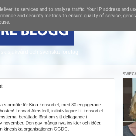
liver its services and to analyze traffic. Your IP address and u
rmance and security metrics to ensure quality of service, gene
buse.
sk sjukvård och svenska företag
SWECA
et
sta stormöte för Kina-konsortiet, med 30 engagerade
sten! Lennart Almstedt, initiativtagare till konsortiet
tierna, berättade först om sitt deltagande i
t av november. Den gav många nya insikter och idéer,
 den kinesiska organisationen GGDC.