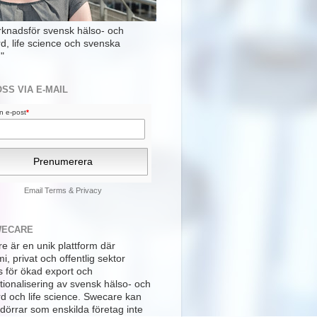
rknadsför svensk hälso- och
rd, life science och svenska
"
OSS VIA E-MAIL
din e-post
*
Email
Terms
&
Privacy
WECARE
e är en unik plattform där
, privat och offentlig sektor
s för ökad export och
tionalisering av svensk hälso- och
rd och life science. Swecare kan
dörrar som enskilda företag inte