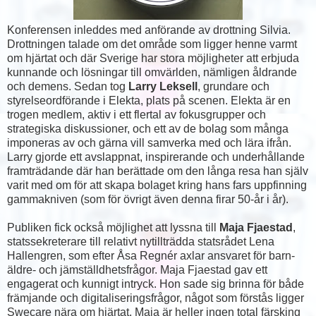
Konferensen inleddes med anförande av drottning Silvia.
Drottningen talade om det område som ligger henne varmt
om hjärtat och där Sverige har stora möjligheter att erbjuda
kunnande och lösningar till omvärlden, nämligen åldrande
och demens. Sedan tog
Larry Leksell
, grundare och
styrelseordförande i Elekta, plats på scenen. Elekta är en
trogen medlem, aktiv i ett flertal av fokusgrupper och
strategiska diskussioner, och ett av de bolag som många
imponeras av och gärna vill samverka med och lära ifrån.
Larry gjorde ett avslappnat, inspirerande och underhållande
framträdande där han berättade om den långa resa han själv
varit med om för att skapa bolaget kring hans fars uppfinning
gammakniven (som för övrigt även denna firar 50-år i år).
Publiken fick också möjlighet att lyssna till
Maja Fjaestad
,
statssekreterare till relativt nytillträdda statsrådet Lena
Hallengren, som efter Åsa Regnér axlar ansvaret för barn-
äldre- och jämställdhetsfrågor. Maja Fjaestad gav ett
engagerat och kunnigt intryck. Hon sade sig brinna för både
främjande och digitaliseringsfrågor, något som förstås ligger
Swecare nära om hjärtat. Maja är heller ingen total färsking