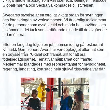
viktiga medlemsbolag som AstraZeneca, Getinge, Hemocue,
GlobalPharma och Sectra välkomnades till styrelsen.
Swecares styrelse är ett otroligt viktigt organ för styrningen
och förankringen av verksamheten. Vi är otroligt tacksamma
för de personer som avsätter tid och möda helt oavlönat och
instämmer i det tack som ordförande riktade till de avgående
ledamöterna.
Efter en lång dag följde en jubileumsmiddag på restaurant
K-märkt, Garnisonen. Även här var upplägget utformat som
en odyssé från 70-talet och framåt, allt för att ära
födelsedagsbarnet. Temat var hållbarhet och framtid.
Medlemmar blandades med representanter för myndigheter,
regering, landsting, kort sagt, hela sjukvårdssverige var där.