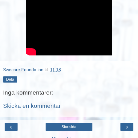
Swecare Foundation
kl.
11:18
Dela
Inga kommentarer:
Skicka en kommentar
‹
›
Startsida