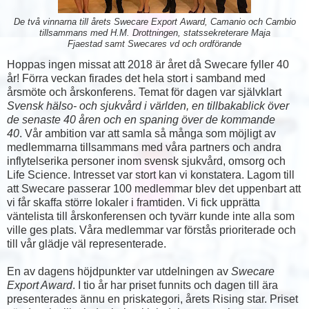
De två vinnarna till årets Swecare Export Award, Camanio och Cambio
tillsammans med H.M. Drottningen, statssekreterare Maja
Fjaestad samt Swecares vd och ordförande
Hoppas ingen missat att 2018 är året då Swecare fyller 40
år! Förra veckan firades det hela stort i samband med
årsmöte och årskonferens. Temat för dagen var självklart
Svensk hälso- och sjukvård i världen, en tillbakablick över
de senaste 40 åren och en spaning över de kommande
40
. Vår ambition var att samla så många som möjligt av
medlemmarna tillsammans med våra partners och andra
inflytelserika personer inom svensk sjukvård, omsorg och
Life Science. Intresset var stort kan vi konstatera. Lagom till
att Swecare passerar 100 medlemmar blev det uppenbart att
vi får skaffa större lokaler i framtiden. Vi fick upprätta
väntelista till årskonferensen och tyvärr kunde inte alla som
ville ges plats. Våra medlemmar var förstås prioriterade och
till vår glädje väl representerade.
En av dagens höjdpunkter var utdelningen av
Swecare
Export Award
. I tio år har priset funnits och dagen till ära
presenterades ännu en priskategori, årets Rising star. Priset