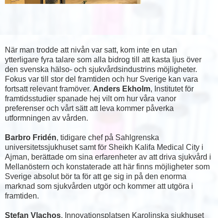
När man trodde att nivån var satt, kom inte en utan
ytterligare fyra talare som alla bidrog till att kasta ljus över
den svenska hälso- och sjukvårdsindustrins möjligheter.
Fokus var till stor del framtiden och hur Sverige kan vara
fortsatt relevant framöver.
Anders Ekholm
, Institutet för
framtidsstudier spanade hej vilt om hur våra vanor
preferenser och vårt sätt att leva kommer påverka
utformningen av vården.
Barbro Fridén
, tidigare chef på Sahlgrenska
universitetssjukhuset samt för Sheikh Kalifa Medical City i
Ajman, berättade om sina erfarenheter av att driva sjukvård i
Mellanöstern och konstaterade att här finns möjligheter som
Sverige absolut bör ta för att ge sig in på den enorma
marknad som sjukvården utgör och kommer att utgöra i
framtiden.
Stefan Vlachos
, Innovationsplatsen Karolinska sjukhuset