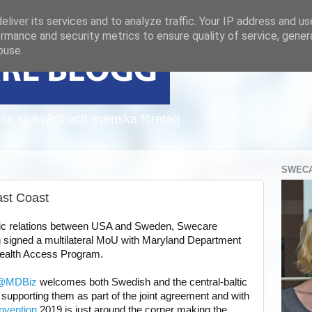
liver its services and to analyze traffic. Your IP address and u
rmance and security metrics to ensure quality of service, gene
buse.
sk sjukvård och svenska företag
SWECA
st Coast
tic relations between USA and Sweden, Swecare 
 signed a
 multilateral MoU with Maryland Department 
ealth Access Program. 
@
MDBiz
 welcomes both Swedish and the central-baltic
supporting them as part of the joint agreement and with 
vention
 2019 is just around the corner making the 