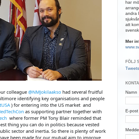
har möj
arrange
andra 
sjukvå
att ko
svensk
Mer in
www.s
FÖLJ 
Tweet
KONTA
ur colleague 
@
NMJokilaakso
 had several fruitful 
Namn
ltimore identifying key organisations and people 
ctUSA
 ) 
for entering into the US market
 and 
edTechCon
 as supporting partner together with 
E-pos
ech
  where former PM Tony Blair reminded that 
st thing you can do in politics because vested 
Medde
ublic sector and inertia. So there is plenty of work 
es have been made for our mutual aim to improve 