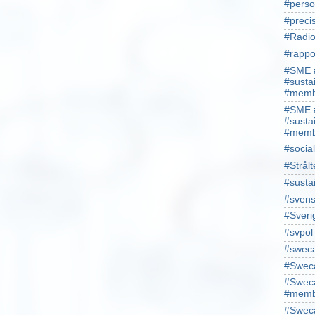
#perso
#preci
#Radio
#rappo
#SME 
#susta
#memb
#SME 
#susta
#memb
#socia
#Strålt
#susta
#sven
#Sveri
#svpol
#swec
#Sweca
#Sweca
#memb
#Sweca