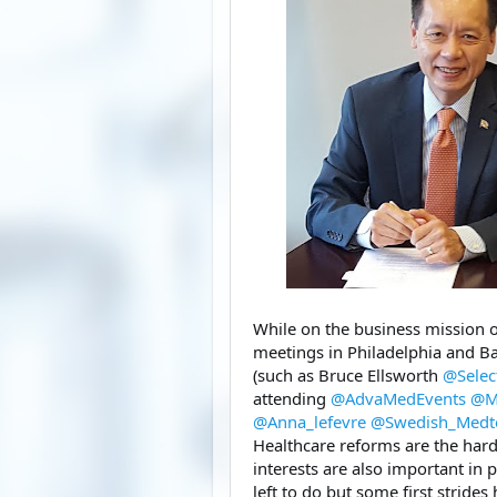
While on the business mission o
meetings in Philadelphia 
and Ba
(such as 
Bruce Ellsworth 
@
Sele
attending 
@
AdvaMedEvents
@
M
@
Anna_lefevre
@
Swedish_Medt
Healthcare reforms are the harde
interests are also important in p
left to do but some first strid