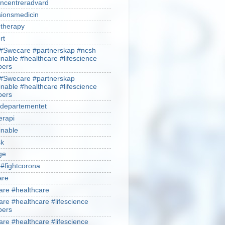
ncentreradvard
sionsmedicin
therapy
rt
#Swecare #partnerskap #ncsh
inable #healthcare #lifescience
ers
#Swecare #partnerskap
inable #healthcare #lifescience
ers
ldepartementet
erapi
inable
sk
ge
 #fightcorona
are
re #healthcare
re #healthcare #lifescience
ers
re #healthcare #lifescience