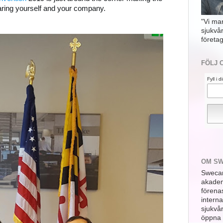
aring yourself and your company.
"Vi ma
sjukvå
företag
FÖLJ 
Fyll i 
OM S
Swecar
akademi
förena
interna
sjukvå
öppna 