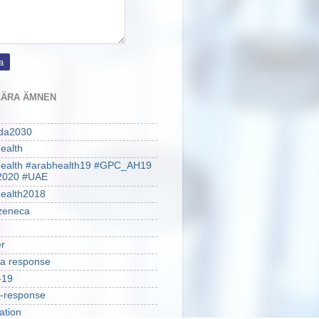
ÄRA ÄMNEN
da2030
ealth
health #arabhealth19 #GPC_AH19
2020 #UAE
ealth2018
zeneca
r
a response
-19
-response
ation