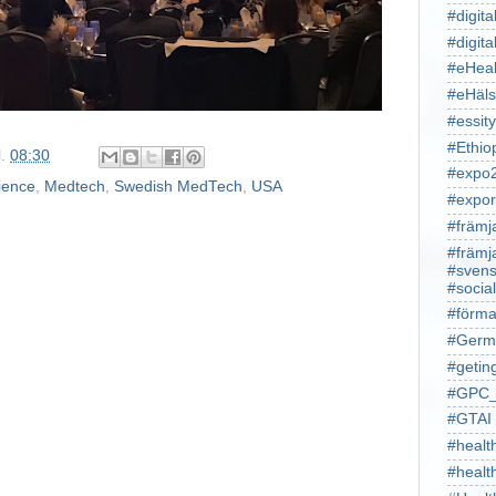
#digita
#digita
#eHeal
#eHäl
#essity
#Ethio
l.
08:30
#expo
ience
,
Medtech
,
Swedish MedTech
,
USA
#expor
#främj
#främj
#svens
#socia
#förma
#Germ
#getin
#GPC_
#GTAI
#healt
#heal