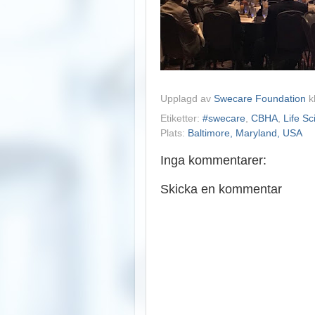
Upplagd av
Swecare Foundation
k
Etiketter:
#swecare
,
CBHA
,
Life Sc
Plats:
Baltimore, Maryland, USA
Inga kommentarer:
Skicka en kommentar