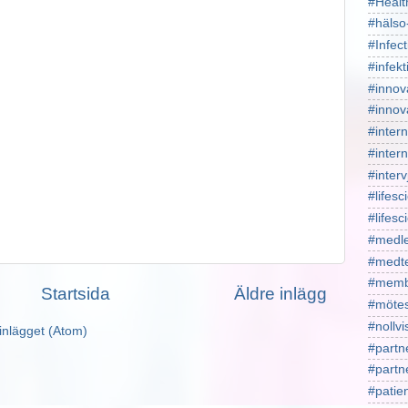
#Healt
#hälso
#Infect
#infekt
#innov
#innov
#intern
#intern
#interv
#lifesc
#lifes
#medl
#medt
#memb
Startsida
Äldre inlägg
#mötes
#nollv
inlägget (Atom)
#partn
#part
#patie