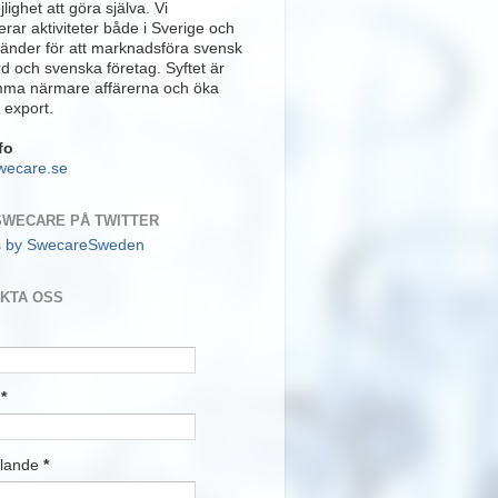
lighet att göra själva. Vi
rar aktiviteter både i Sverige och
länder för att marknadsföra svensk
rd och svenska företag. Syftet är
mma närmare affärerna och öka
 export.
fo
wecare.se
SWECARE PÅ TWITTER
s by SwecareSweden
KTA OSS
t
*
lande
*