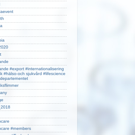
l
laevent
th
sa
pia
2020
t
ande
ande #export #internationalisering
k #hälso-och sjukvård #lifescience
ldepartementet
ksflimmer
any
ge
2018
hcare
thcare #members