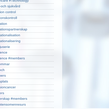
hcare #Technology
-och sjukvård
ion control
ionskontroll
ation
ationspartnerskap
ationalisation
ationalisering
juserie
ience
cience #members
emmar
ech
ers
plats
isioncancer
ers
nerskap #members
ntensomenresurs