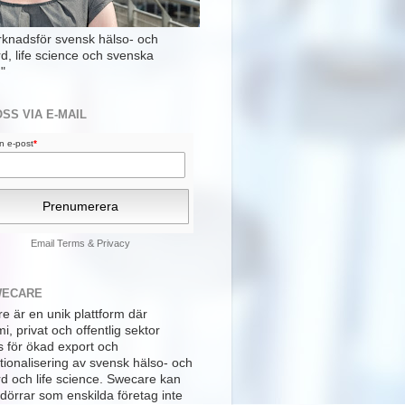
rknadsför svensk hälso- och
rd, life science och svenska
"
OSS VIA E-MAIL
din e-post
*
Email
Terms
&
Privacy
WECARE
e är en unik plattform där
, privat och offentlig sektor
s för ökad export och
tionalisering av svensk hälso- och
rd och life science. Swecare kan
dörrar som enskilda företag inte