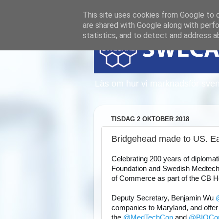
This site uses cookies from Google to de
are shared with Google along with perfo
statistics, and to detect and address a
Läs om hur vi marknadsför sven
TISDAG 2 OKTOBER 2018
Bridgehead made to US. Ea
Celebrating 200 years of diploma
Foundation and Swedish Medtech
of Commerce as part of the CB H
Deputy Secretary, Benjamin Wu 
companies to Maryland, and offer 
the 
@
MedTechCon
 and 
@
BIOCon