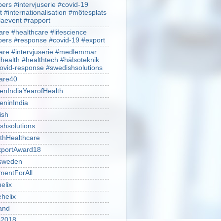
rs #intervjuserie #covid-19
t #internationalisation #mötesplats
alaevent #rapport
re #healthcare #lifescience
rs #response #covid-19 #export
re #intervjuserie #medlemmar
lhealth #healthtech #hälsoteknik
ovid-response #swedishsolutions
are40
nIndiaYearofHealth
ninIndia
ish
shsolutions
thHealthcare
portAward18
sweden
mentForAll
helix
ehelix
and
is2018