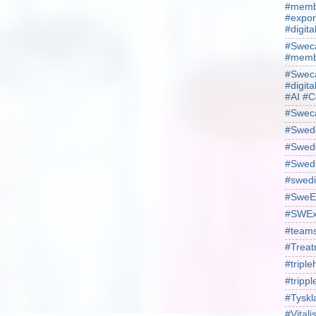
#membe
#expor
#digit
#Sweca
#membe
#Sweca
#digita
#AI #C
#Swec
#Swede
#Swede
#Swed
#swedi
#SweE
#SWEx
#team
#Treat
#triple
#trippl
#Tyskl
#Vital