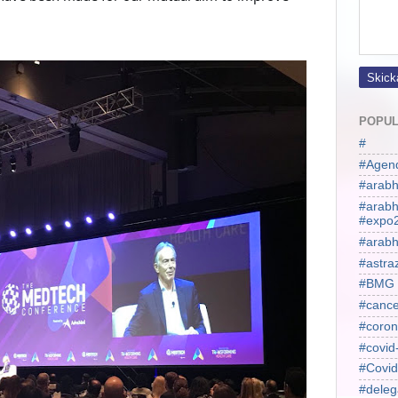
POPUL
#
#Agen
#arabh
#arab
#expo
#arabh
#astra
#BMG
#cance
#coron
#covid
#Covid
#deleg