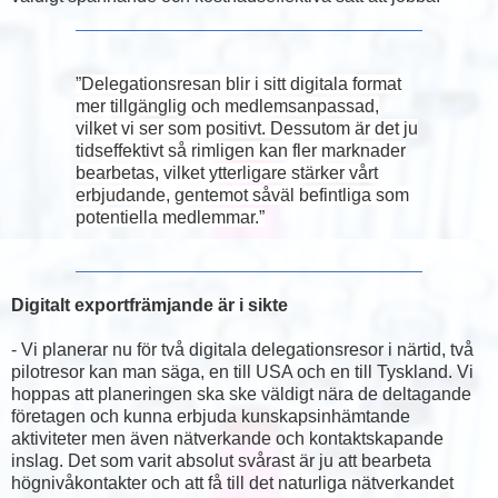
”Delegationsresan blir i sitt digitala format
mer tillgänglig och medlemsanpassad,
vilket vi ser som positivt. Dessutom är det ju
tidseffektivt så rimligen kan fler marknader
bearbetas, vilket ytterligare stärker vårt
erbjudande, gentemot såväl befintliga som
potentiella medlemmar.”
Digitalt exportfrämjande är i sikte
- Vi planerar nu för två digitala delegationsresor i närtid, två
pilotresor kan man säga, en till USA och en till Tyskland. Vi
hoppas att planeringen ska ske väldigt nära de deltagande
företagen och kunna erbjuda kunskapsinhämtande
aktiviteter men även nätverkande och kontaktskapande
inslag. Det som varit absolut svårast är ju att bearbeta
högnivåkontakter och att få till det naturliga nätverkandet