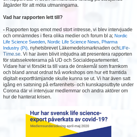
åtgärder för att möta utmaningarna.
Vad har rapporten lett till?
-
Rapporten togs emot med stort intresse, vi blev intervjuade
och omnämndes i flera olika medier och forum bl a;
Nordic
Life Science Sweden
,
Nordic Life Science News
,
Pharma
nyhetsbrevet Läkemedelsmarknaden och
e-
Industry (Pi),
LIF
Time.se
Vi har även blivit inbjudna att presentera rapporten
.
för statssekreterarna på UD och Socialdepartementet.
Vidare har vi försökt ta till vara de önskemål som framkom
och bland annat ordnat två workshops om hur ett framtida
digitalt exportfrämjande skulle kunna se ut. Vi har även satt
igång en satsning på erfarenhets- och kunskapsutbyte under
Corona där vi intervjuar medlemmar och andra aktörer om
hur de hanterat krisen.