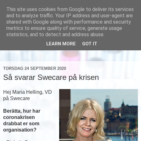
This site uses cookies from Google to deliver its services
and to analyze traffic. Your IP address and user-agent are
shared with Google along with performance and security
metrics to ensure quality of service, generate usage
statistics, and to detect and address abuse.
LEARN MORE
GOT IT
Läs om hur vi marknadsför svensk sjukvård och svenska
företag
TORSDAG 24 SEPTEMBER 2020
Så svarar Swecare på krisen
Hej Maria Helling, VD
på Swecare
Berätta, hur har
coronakrisen
drabbat er som
organisation?