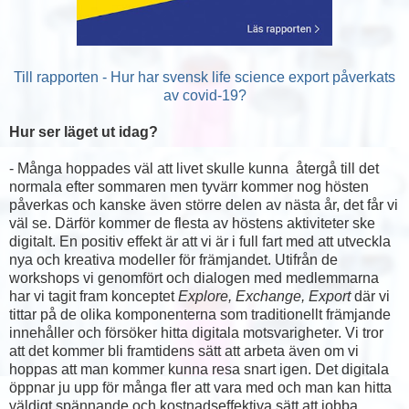
Till rapporten - Hur har svensk life science export påverkats
av covid-19?
Hur ser läget ut idag?
- Många hoppades väl att livet skulle kunna återgå till det
normala efter sommaren men tyvärr kommer nog hösten
påverkas och kanske även större delen av nästa år, det får vi
väl se. Därför kommer de flesta av höstens aktiviteter ske
digitalt. En positiv effekt är att vi är i full fart med att utveckla
nya och kreativa modeller för främjandet. Utifrån de
workshops vi genomfört och dialogen med medlemmarna
har vi tagit fram konceptet
Explore, Exchange, Export
där vi
tittar på de olika komponenterna som traditionellt främjande
innehåller och försöker hitta digitala motsvarigheter. Vi tror
att det kommer bli framtidens sätt att arbeta även om vi
hoppas att man kommer kunna resa snart igen. Det digitala
öppnar ju upp för många fler att vara med och man kan hitta
väldigt spännande och kostnadseffektiva sätt att jobba.