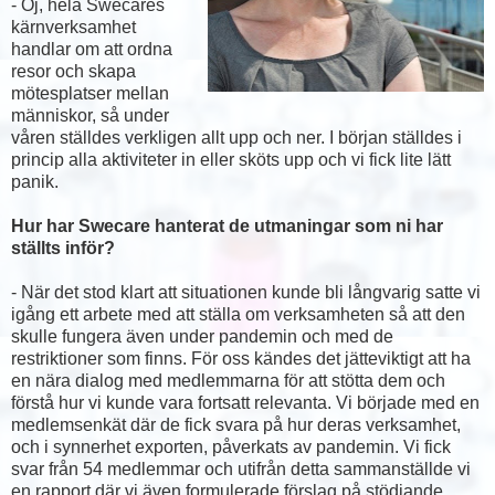
- Oj, hela Swecares
kärnverksamhet
handlar om att ordna
resor och skapa
mötesplatser mellan
människor, så under
våren ställdes verkligen allt upp och ner. I början ställdes i
princip alla aktiviteter in eller sköts upp och vi fick lite lätt
panik.
Hur har Swecare hanterat de utmaningar som ni har
ställts inför?
- När det stod klart att situationen kunde bli långvarig satte vi
igång ett arbete med att ställa om verksamheten så att den
skulle fungera även under pandemin och med de
restriktioner som finns. För oss kändes det jätteviktigt att ha
en nära dialog med medlemmarna för att stötta dem och
förstå hur vi kunde vara fortsatt relevanta. Vi började med en
medlemsenkät där de fick svara på hur deras verksamhet,
och i synnerhet exporten, påverkats av pandemin. Vi fick
svar från 54 medlemmar och utifrån detta sammanställde vi
en rapport där vi även formulerade förslag på stödjande