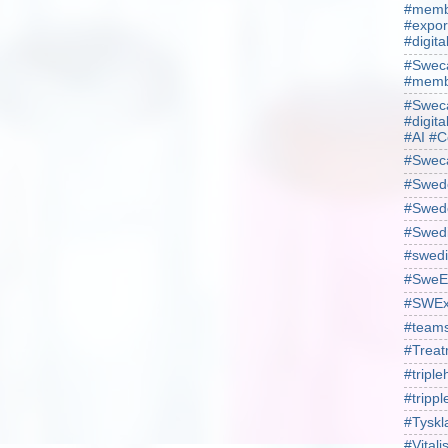
#membe
#expor
#digit
#Sweca
#membe
#Sweca
#digita
#AI #C
#Swec
#Swede
#Swede
#Swed
#swedi
#SweE
#SWEx
#team
#Treat
#triple
#trippl
#Tyskl
#Vital