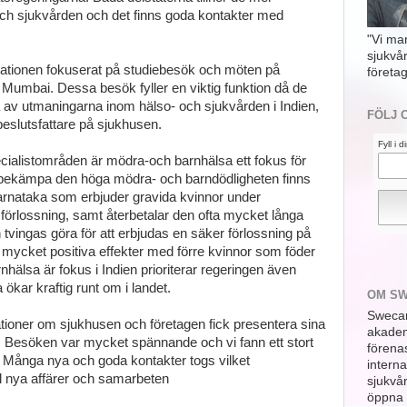
och sjukvården och det finns goda kontakter med
"Vi ma
sjukvå
ationen fokuserat på studiebesök och möten på
företag
h Mumbai. Dessa besök fyller en viktig funktion då de
a av utmaningarna inom hälso- och sjukvården i Indien,
FÖLJ 
 beslutsfattare på sjukhusen.
Fyll i 
cialistområden är mödra-och barnhälsa ett fokus för
tt bekämpa den höga mödra- och barndödligheten finns
rnataka som erbjuder gravida kvinnor under
 förlossning, samt återbetalar den ofta mycket långa
vingas göra för att erbjudas en säker förlossning på
 mycket positiva effekter med förre kvinnor som föder
lsa är fokus i Indien prioriterar regeringen även
 ökar kraftig runt om i landet.
OM S
Swecar
tioner om sjukhusen och företagen fick presentera sina
akademi
ng. Besöken var mycket spännande och vi fann ett stort
förena
. Många nya och goda kontakter togs vilket
interna
ll nya affärer och samarbeten
sjukvå
öppna 