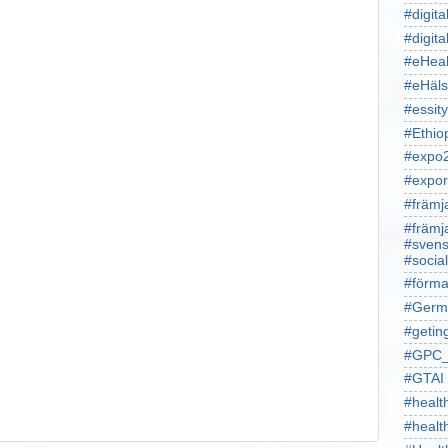
#digita
#digita
#eHeal
#eHäl
#essity
#Ethio
#expo
#expor
#främj
#främj
#svens
#socia
#förma
#Germ
#getin
#GPC_
#GTAI
#healt
#heal