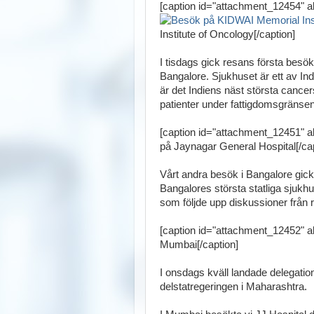
[caption id="attachment_12454" al
Institute of Oncology[/caption]
I tisdags gick resans första besök
Bangalore. Sjukhuset är ett av In
är det Indiens näst största cancer
patienter under fattigdomsgränsen,
[caption id="attachment_12451" al
på Jaynagar General Hospital[/cap
Vårt andra besök i Bangalore gick 
Bangalores största statliga sjukh
som följde upp diskussioner från 
[caption id="attachment_12452" al
Mumbai[/caption]
I onsdags kväll landade delegatione
delstatregeringen i Maharashtra.