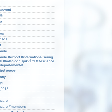
l
laevent
th
sa
pia
2020
t
ande
ande #export #internationalisering
k #hälso-och sjukvård #lifescience
ldepartementet
ksflimmer
any
ge
2018
hcare
thcare #members