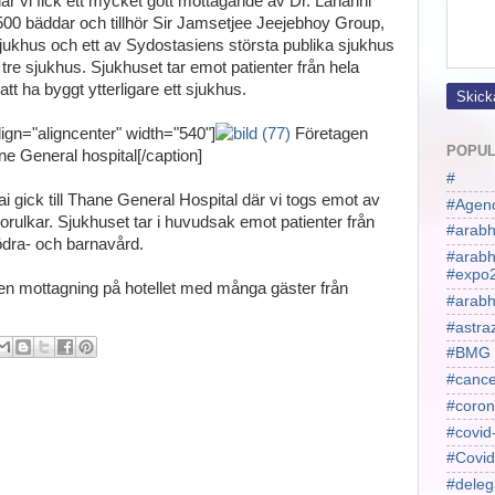
är vi fick ett mycket gott mottagande av Dr. Lahahni
500 bäddar och tillhör Sir Jamsetjee Jeejebhoy Group,
jukhus och ett av Sydostasiens största publika sjukhus
tre sjukhus. Sjukhuset tar emot patienter från hela
t ha byggt ytterligare ett sjukhus.
ign="aligncenter" width="540"]
Företagen
POPUL
ne General hospital[/caption]
#
 gick till Thane General Hospital där vi togs emot av
#Agen
orulkar. Sjukhuset tar i huvudsak emot patienter från
#arabh
dra- och barnavård.
#arab
#expo
n mottagning på hotellet med många gäster från
#arabh
#astra
#BMG
#cance
#coron
#covid
#Covid
#deleg