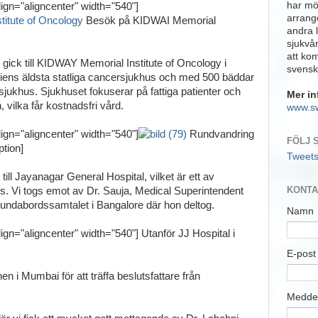
har möj
ign="aligncenter" width="540"]
arrange
Besök på KIDWAI Memorial
andra 
sjukvå
att ko
 gick till KIDWAY Memorial Institute of Oncology i
svensk
diens äldsta statliga cancersjukhus och med 500 bäddar
sjukhus. Sjukhuset fokuserar på fattiga patienter och
Mer in
 vilka får kostnadsfri vård.
www.s
ign="aligncenter" width="540"]
Rundvandring
FÖLJ 
tion]
Tweet
till Jayanagar General Hospital, vilket är ett av
KONTA
us. Vi togs emot av Dr. Sauja, Medical Superintendent
rundabordssamtalet i Bangalore där hon deltog.
Namn
ign="aligncenter" width="540"]
Utanför JJ Hospital i
E-pos
n i Mumbai för att träffa beslutsfattare från
Medde