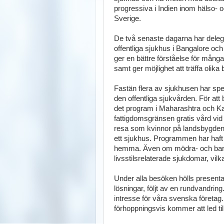
progressiva i Indien inom hälso- 
Sverige.
De två senaste dagarna har deleg
offentliga sjukhus i Bangalore oc
ger en bättre förståelse för mång
samt ger möjlighet att träffa olika
Fastän flera av sjukhusen har spe
den offentliga sjukvården. För a
det program i Maharashtra och Ka
fattigdomsgränsen gratis vård vid
resa som kvinnor på landsbygden t
ett sjukhus. Programmen har haft
hemma. Även om mödra- och barnhä
livsstilsrelaterade sjukdomar, vilka
Under alla besöken hölls presenta
lösningar, följt av en rundvandri
intresse för våra svenska företag
förhoppningsvis kommer att led ti