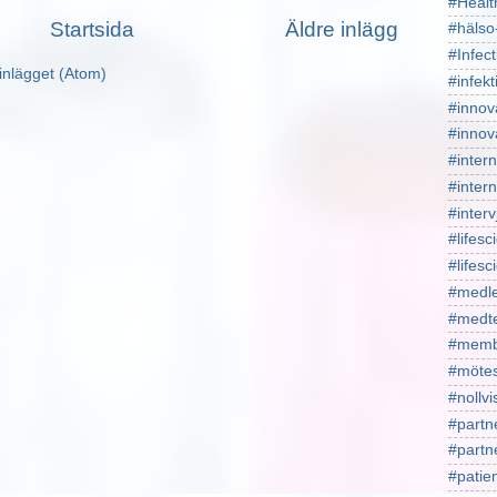
#Healt
Startsida
Äldre inlägg
#hälso
#Infect
inlägget (Atom)
#infekt
#innov
#innov
#intern
#intern
#interv
#lifesc
#lifes
#medl
#medt
#memb
#mötes
#nollv
#partn
#part
#patie