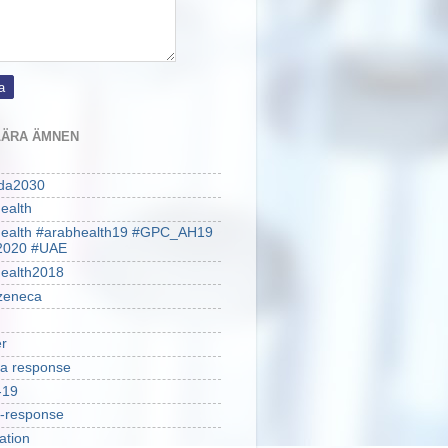
ÄRA ÄMNEN
da2030
ealth
health #arabhealth19 #GPC_AH19
2020 #UAE
ealth2018
zeneca
r
a response
-19
-response
ation