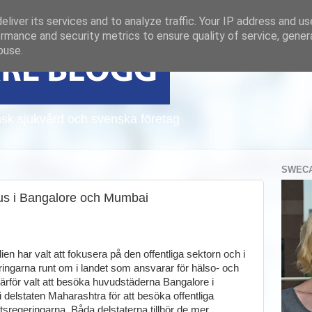
liver its services and to analyze traffic. Your IP address and u
rmance and security metrics to ensure quality of service, gene
buse.
sk sjukvård och svenska företag
SWECA
hus i Bangalore och Mumbai
en har valt att fokusera på den offentliga sektorn och i
eringarna runt om i landet som ansvarar för hälso- och
 därför valt att besöka huvudstäderna Bangalore i
delstaten Maharashtra för att besöka offentliga
regeringarna. Båda delstaterna tillhör de mer