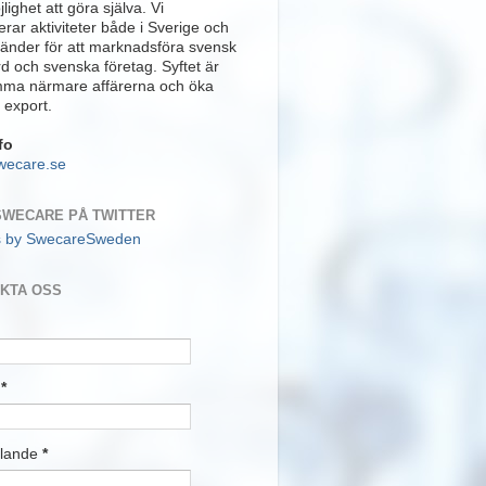
lighet att göra själva. Vi
rar aktiviteter både i Sverige och
länder för att marknadsföra svensk
rd och svenska företag. Syftet är
mma närmare affärerna och öka
 export.
fo
wecare.se
SWECARE PÅ TWITTER
s by SwecareSweden
KTA OSS
t
*
lande
*