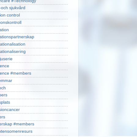
hcare #Technology
-och sjukvård
ion control
ionskontroll
ation
ationspartnerskap
ationalisation
ationalisering
juserie
ience
cience #members
emmar
ech
ers
plats
isioncancer
ers
nerskap #members
ntensomenresurs