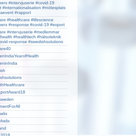
rs #intervjuserie #covid-19
t #internationalisation #mötesplats
alaevent #rapport
re #healthcare #lifescience
rs #response #covid-19 #export
re #intervjuserie #medlemmar
lhealth #healthtech #hälsoteknik
ovid-response #swedishsolutions
are40
nIndiaYearofHealth
ninIndia
ish
shsolutions
thHealthcare
portAward18
sweden
mentForAll
helix
ehelix
and
is2018