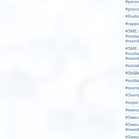
#perso
#preci
#Radio
#rappo
#SME 
#susta
#memb
#SME 
#susta
#memb
#socia
#Strålt
#susta
#sven
#Sveri
#svpol
#swec
#Sweca
#Sweca
#memb
#Sweca