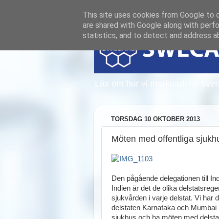
This site uses cookies from Google to de
are shared with Google along with perfo
statistics, and to detect and address a
Läs om hur vi marknadsför sven
TORSDAG 10 OKTOBER 2013
Möten med offentliga sjuk
Den pågående delegationen till Indi
Indien är det de olika delstatsreg
sjukvården i varje delstat. Vi har
delstaten Karnataka och Mumbai i 
sjukhus och ha möten med delstats