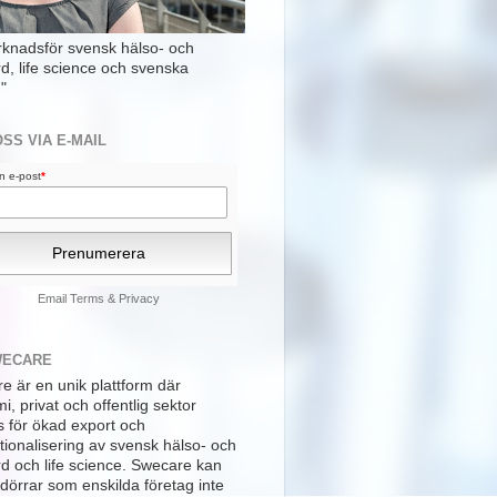
rknadsför svensk hälso- och
rd, life science och svenska
"
OSS VIA E-MAIL
din e-post
*
Email
Terms
&
Privacy
WECARE
e är en unik plattform där
, privat och offentlig sektor
s för ökad export och
tionalisering av svensk hälso- och
rd och life science. Swecare kan
dörrar som enskilda företag inte