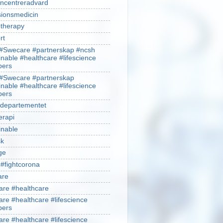
ncentreradvard
sionsmedicin
therapy
rt
#Swecare #partnerskap #ncsh
inable #healthcare #lifescience
ers
#Swecare #partnerskap
inable #healthcare #lifescience
ers
ldepartementet
erapi
inable
sk
ge
 #fightcorona
are
re #healthcare
re #healthcare #lifescience
ers
re #healthcare #lifescience