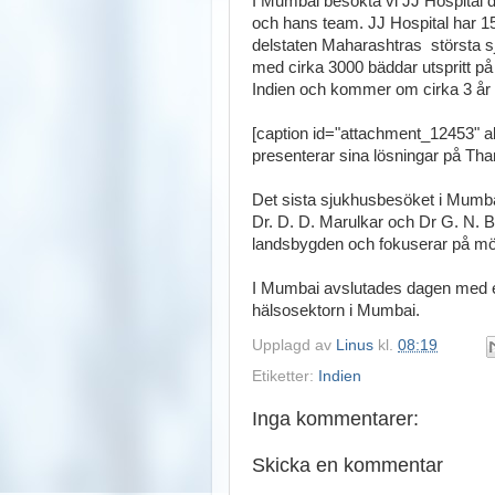
I Mumbai besökta vi JJ Hospital d
och hans team. JJ Hospital har 1
delstaten Maharashtras största s
med cirka 3000 bäddar utspritt på 
Indien och kommer om cirka 3 år at
[caption id="attachment_12453" al
presenterar sina lösningar på Tha
Det sista sjukhusbesöket i Mumbai
Dr. D. D. Marulkar och Dr G. N. B
landsbygden och fokuserar på mö
I Mumbai avslutades dagen med e
hälsosektorn i Mumbai.
Upplagd av
Linus
kl.
08:19
Etiketter:
Indien
Inga kommentarer:
Skicka en kommentar