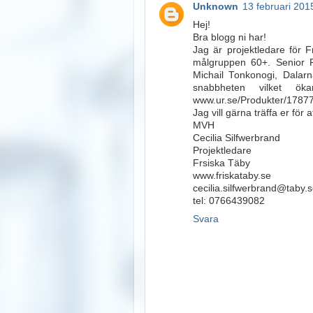
Unknown
13 februari 2015
Hej!
Bra blogg ni har!
Jag är projektledare för 
målgruppen 60+. Senior P
Michail Tonkonogi, Dalar
snabbheten vilket ö
www.ur.se/Produkter/17877
Jag vill gärna träffa er fö
MVH
Cecilia Silfwerbrand
Projektledare
Frsiska Täby
www.friskataby.se
cecilia.silfwerbrand@taby.
tel: 0766439082
Svara