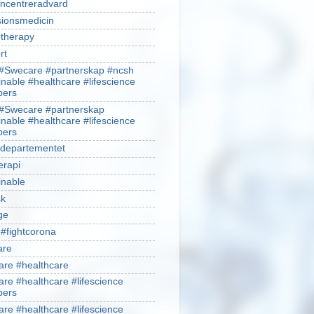
ncentreradvard
sionsmedicin
therapy
rt
#Swecare #partnerskap #ncsh
inable #healthcare #lifescience
ers
#Swecare #partnerskap
inable #healthcare #lifescience
ers
ldepartementet
erapi
inable
sk
ge
 #fightcorona
are
re #healthcare
re #healthcare #lifescience
ers
re #healthcare #lifescience