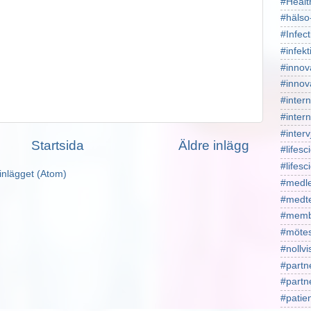
#Healt
#hälso
#Infect
#infekt
#innov
#innov
#intern
#intern
#interv
Startsida
Äldre inlägg
#lifesc
#lifes
inlägget (Atom)
#medl
#medt
#memb
#mötes
#nollv
#partn
#part
#patie