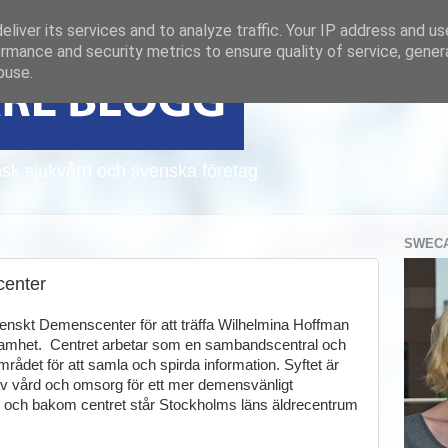
liver its services and to analyze traffic. Your IP address and u
rmance and security metrics to ensure quality of service, gene
buse.
sk sjukvård och svenska företag
SWECA
center
Svenskt Demenscenter för att träffa Wilhelmina Hoffman
amhet. Centret arbetar som en sambandscentral och
et för att samla och spirda information. Syftet är
g av vård och omsorg för ett mer demensvänligt
8 och bakom centret står Stockholms läns äldrecentrum