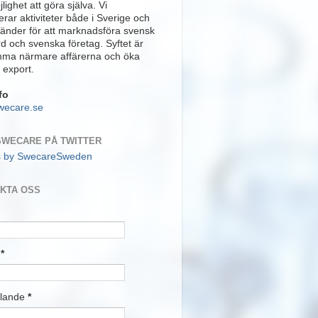
lighet att göra själva. Vi
rar aktiviteter både i Sverige och
länder för att marknadsföra svensk
rd och svenska företag. Syftet är
mma närmare affärerna och öka
 export.
fo
wecare.se
SWECARE PÅ TWITTER
s by SwecareSweden
KTA OSS
t
*
lande
*