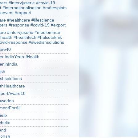
rs #intervjuserie #covid-19
t #internationalisation #mötesplats
alaevent #rapport
re #healthcare #lifescience
rs #response #covid-19 #export
re #intervjuserie #medlemmar
lhealth #healthtech #hälsoteknik
ovid-response #swedishsolutions
are40
nIndiaYearofHealth
ninIndia
ish
shsolutions
thHealthcare
portAward18
sweden
mentForAll
helix
ehelix
and
is2018