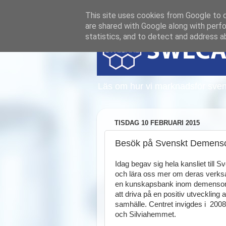
This site uses cookies from Google to de
are shared with Google along with perfo
statistics, and to detect and address a
Läs om hur vi marknadsför sven
TISDAG 10 FEBRUARI 2015
Besök på Svenskt Demens
Idag begav sig hela kansliet till 
och lära oss mer om deras verks
en kunskapsbank inom demensområd
att driva på en positiv utvecklin
samhälle. Centret invigdes i 200
och Silviahemmet.