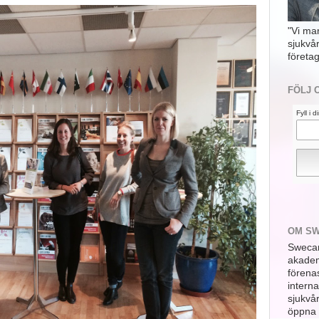
"Vi ma
sjukvå
företag
FÖLJ 
Fyll i 
OM S
Swecar
akademi
förena
interna
sjukvå
öppna 