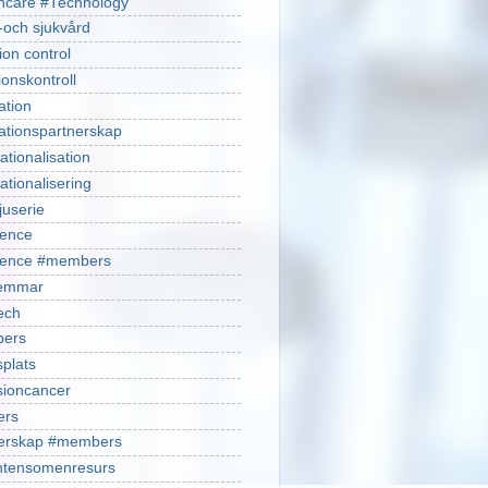
hcare #Technology
-och sjukvård
ion control
ionskontroll
ation
ationspartnerskap
ationalisation
ationalisering
juserie
ience
cience #members
emmar
ech
ers
plats
isioncancer
ers
nerskap #members
ntensomenresurs