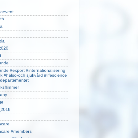
l
laevent
th
sa
pia
2020
t
ande
ande #export #internationalisering
k #hälso-och sjukvård #lifescience
ldepartementet
ksflimmer
any
ge
2018
hcare
thcare #members