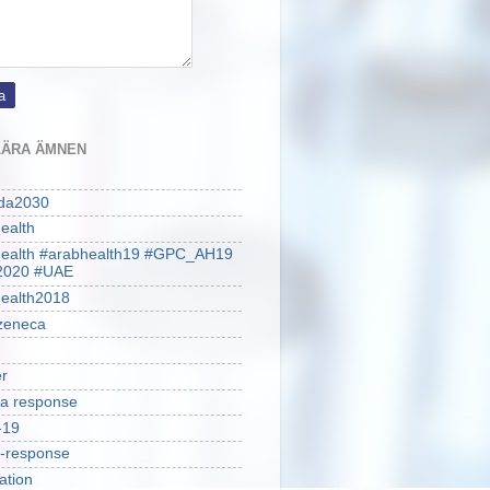
ÄRA ÄMNEN
da2030
ealth
health #arabhealth19 #GPC_AH19
2020 #UAE
ealth2018
zeneca
r
a response
-19
-response
ation