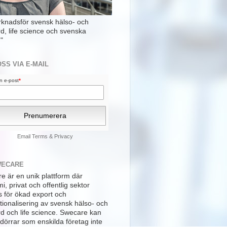
rknadsför svensk hälso- och
rd, life science och svenska
"
OSS VIA E-MAIL
din e-post
*
Email
Terms
&
Privacy
WECARE
e är en unik plattform där
, privat och offentlig sektor
s för ökad export och
tionalisering av svensk hälso- och
rd och life science. Swecare kan
dörrar som enskilda företag inte