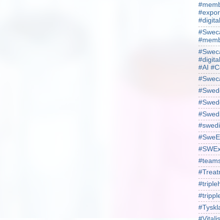
#membe
#expor
#digit
#Sweca
#membe
#Sweca
#digita
#AI #C
#Swec
#Swede
#Swede
#Swed
#swedi
#SweE
#SWEx
#team
#Treat
#triple
#trippl
#Tyskl
#Vital