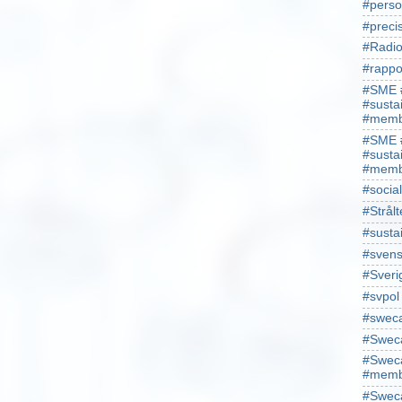
#perso
#preci
#Radio
#rappo
#SME 
#susta
#memb
#SME 
#susta
#memb
#socia
#Strålt
#susta
#sven
#Sveri
#svpol
#swec
#Sweca
#Sweca
#memb
#Sweca