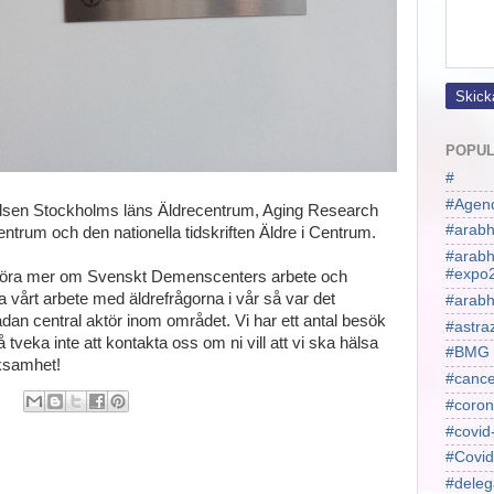
POPUL
#
#Agen
ftelsen Stockholms läns Äldrecentrum, Aging Research
#arabh
rum och den nationella tidskriften Äldre i Centrum.
#arab
#expo
å höra mer om Svenskt Demenscenters arbete och
a vårt arbete med äldrefrågorna i vår så var det
#arabh
sådan central aktör inom området. Vi har ett antal besök
#astra
tveka inte att kontakta oss om ni vill att vi ska hälsa
#BMG
ksamhet!
#cance
#coron
#covid
#Covid
#deleg