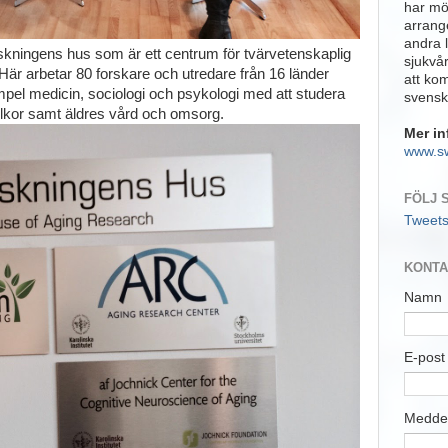
har möj
arrange
andra 
orskningens hus som är ett centrum för tvärvetenskaplig
sjukvå
Här arbetar 80 forskare och utredare från 16 länder
att ko
empel medicin, sociologi och psykologi med att studera
svensk
llkor samt äldres vård och omsorg.
Mer in
www.s
FÖLJ 
Tweet
KONTA
Namn
E-pos
Medde