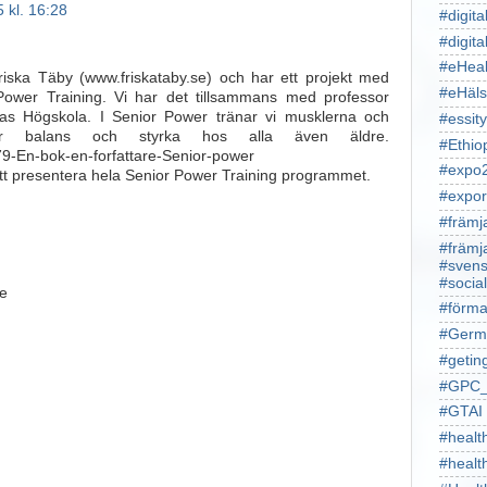
 kl. 16:28
#digita
#digita
#eHeal
Friska Täby (www.friskataby.se) och har ett projekt med
#eHäl
ower Training. Vi har det tillsammans med professor
nas Högskola. I Senior Power tränar vi musklerna och
#essity
kar balans och styrka hos alla även äldre.
#Ethio
9-En-bok-en-forfattare-Senior-power
#expo
r att presentera hela Senior Power Training programmet.
#expor
#främj
#främj
#svens
#socia
se
#förma
#Germ
#getin
#GPC_
#GTAI
#healt
#heal