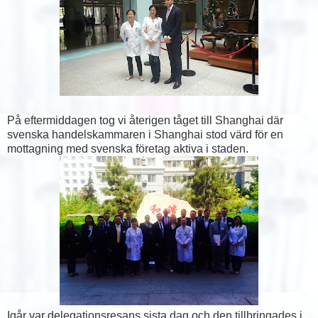
På eftermiddagen tog vi återigen tåget till Shanghai där
svenska handelskammaren i Shanghai stod värd för en
mottagning med svenska företag aktiva i staden.
Igår var delegationsresans sista dag och den tillbringades i