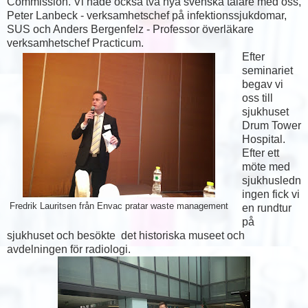
Commission. Vi hade också två nya svenska talare med oss,
Peter Lanbeck - verksamhetschef på infektionssjukdomar,
SUS och Anders Bergenfelz - Professor överläkare
verksamhetschef Practicum.
Efter
seminariet
begav vi
oss till
sjukhuset
Drum Tower
Hospital.
Efter ett
möte med
sjukhusledn
ingen fick vi
Fredrik Lauritsen från Envac pratar waste management
en rundtur
på
sjukhuset och besökte det historiska museet och
avdelningen för radiologi.