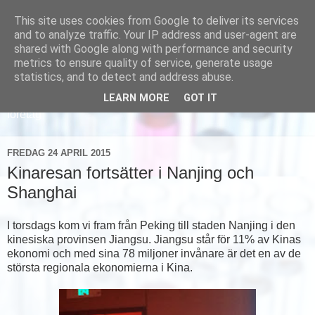
This site uses cookies from Google to deliver its services
and to analyze traffic. Your IP address and user-agent are
shared with Google along with performance and security
metrics to ensure quality of service, generate usage
statistics, and to detect and address abuse.
LEARN MORE
GOT IT
Läs om hur vi marknadsför svensk sjukvård och svenska
företag
FREDAG 24 APRIL 2015
Kinaresan fortsätter i Nanjing och
Shanghai
I torsdags kom vi fram från Peking till staden Nanjing i den
kinesiska provinsen Jiangsu. Jiangsu står för 11% av Kinas
ekonomi och med sina 78 miljoner invånare är det en av de
största regionala ekonomierna i Kina.