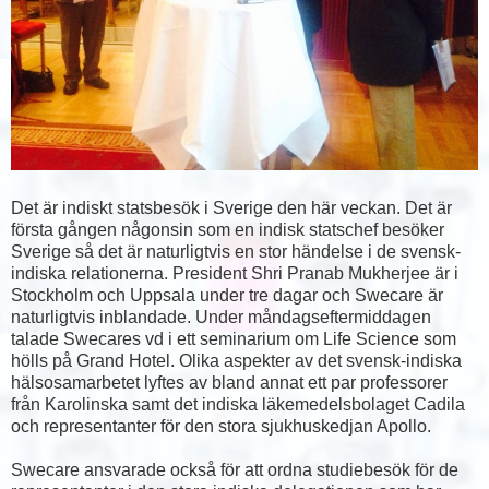
Det är indiskt statsbesök i Sverige den här veckan. Det är
första gången någonsin som en indisk statschef besöker
Sverige så det är naturligtvis en stor händelse i de svensk-
indiska relationerna. President Shri Pranab Mukherjee är i
Stockholm och Uppsala under tre dagar och Swecare är
naturligtvis inblandade. Under måndagseftermiddagen
talade Swecares vd i ett seminarium om Life Science som
hölls på Grand Hotel. Olika aspekter av det svensk-indiska
hälsosamarbetet lyftes av bland annat ett par professorer
från Karolinska samt det indiska läkemedelsbolaget Cadila
och representanter för den stora sjukhuskedjan Apollo.
Swecare ansvarade också för att ordna studiebesök för de