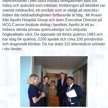
representanter i den stora indiska delegationen som har
hälsa och sjukvård som intresse. Inriktningen på besöket var
svensk mödravård, ett område som är viktigt att utveckla i
Indien där mödradödligheten fortfarande är hög. Mr Ansari
från
Apollo Hospital Group och
även Executive Director på
HCG Cancer
Institute
deltog i besöket. Apollo är ett av
Indiens största privata sjukhuskedjor och erbjuder
högkvalitativ vård. De öppnade sitt första sjukhus 1983 och
har idag 64 sjukhus, 2200 apotek och cirka 100 primärvård-
och diagnostik kliniker. De har även 115 telemedicin enheter
i nio länder.