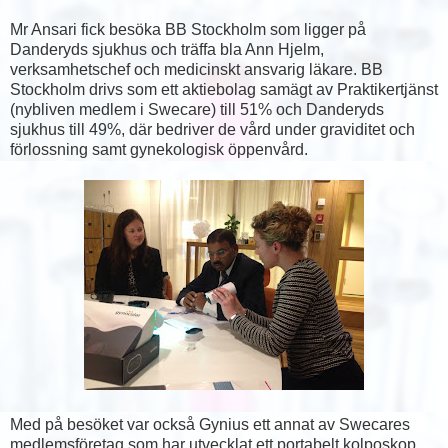
Mr Ansari fick besöka BB Stockholm som ligger på
Danderyds sjukhus och träffa bla Ann Hjelm,
verksamhetschef och medicinskt ansvarig läkare. BB
Stockholm drivs som ett aktiebolag samägt av Praktikertjänst
(nybliven medlem i Swecare) till 51% och Danderyds
sjukhus till 49%, där bedriver de vård under graviditet och
förlossning samt gynekologisk öppenvård.
Med på besöket var också Gynius ett annat av Swecares
medlemsföretag som har utvecklat ett portabelt kolposkop,