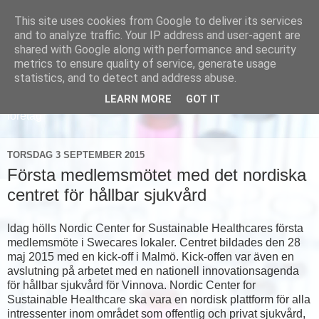
This site uses cookies from Google to deliver its services
and to analyze traffic. Your IP address and user-agent are
shared with Google along with performance and security
metrics to ensure quality of service, generate usage
statistics, and to detect and address abuse.
LEARN MORE
GOT IT
Läs om hur vi marknadsför svensk sjukvård och svenska
företag
TORSDAG 3 SEPTEMBER 2015
Första medlemsmötet med det nordiska
centret för hållbar sjukvård
Idag hölls Nordic Center for Sustainable Healthcares första
medlemsmöte i Swecares lokaler. Centret bildades den 28
maj 2015 med en kick-off i Malmö. Kick-offen var även en
avslutning på arbetet med en nationell innovationsagenda
för hållbar sjukvård för Vinnova. Nordic Center for
Sustainable Healthcare ska vara en nordisk plattform för alla
intressenter inom området som offentlig och privat sjukvård,