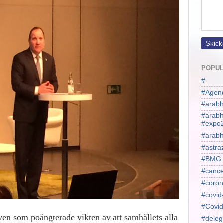
POPUL
#
#Agen
#arabh
#arab
#expo
#arabh
#astra
#BMG
#cance
#coron
#covid
#Covid
en som poängterade vikten av att samhällets alla
#deleg