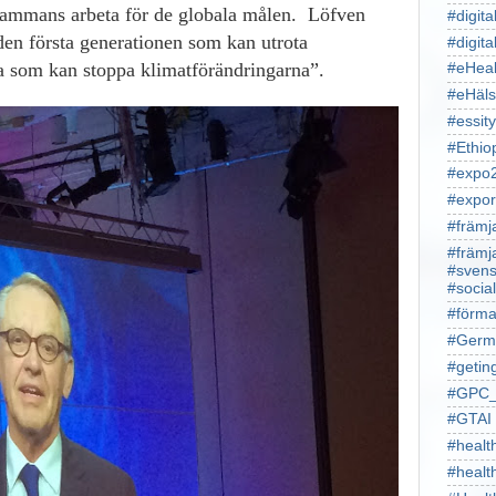
illsammans arbeta för de globala målen. Löfven
#digita
en första generationen som kan utrota
#digita
ta som kan stoppa klimatförändringarna”.
#eHeal
#eHäl
#essity
#Ethio
#expo
#expor
#främj
#främj
#svens
#socia
#förma
#Germ
#getin
#GPC_
#GTAI
#healt
#heal