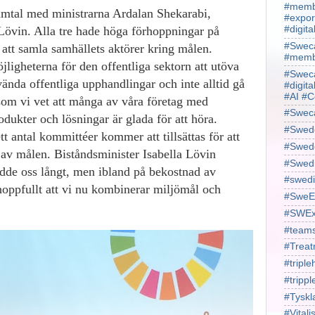
#membe
samtal med ministrarna Ardalan Shekarabi,
#expor
#digit
 Lövin. Alla tre hade höga förhoppningar på
#Sweca
att samla samhällets aktörer kring målen.
#membe
igheterna för den offentliga sektorn att utöva
#Sweca
da offentliga upphandlingar och inte alltid gå
#digita
#AI #C
 som vi vet att många av våra företag med
#Swec
odukter och lösningar är glada för att höra.
#Swede
tt antal kommittéer kommer att tillsättas för att
#Swede
av målen. Biståndsminister Isabella Lövin
#Swed
dde oss långt, men ibland på bekostnad av
#swedi
hoppfullt att vi nu kombinerar miljömål och
#SweE
#SWEx
#team
#Treat
#triple
#trippl
#Tyskl
#Vital