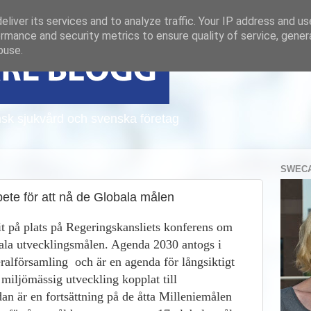
liver its services and to analyze traffic. Your IP address and u
rmance and security metrics to ensure quality of service, gene
buse.
sk sjukvård och svenska företag
SWECA
ete för att nå de Globala målen
it på plats på Regeringskansliets konferens om
la utvecklingsmålen. Agenda 2030 antogs i
alförsamling och är en agenda för långsiktigt
miljömässig utveckling kopplat till
dan är
en fortsättning på de åtta Milleniemålen