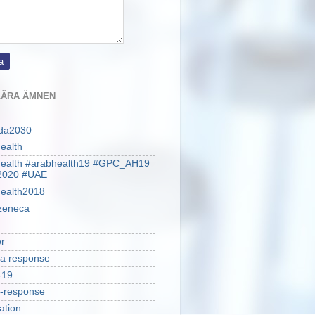
ÄRA ÄMNEN
da2030
ealth
health #arabhealth19 #GPC_AH19
2020 #UAE
ealth2018
zeneca
r
a response
-19
-response
ation