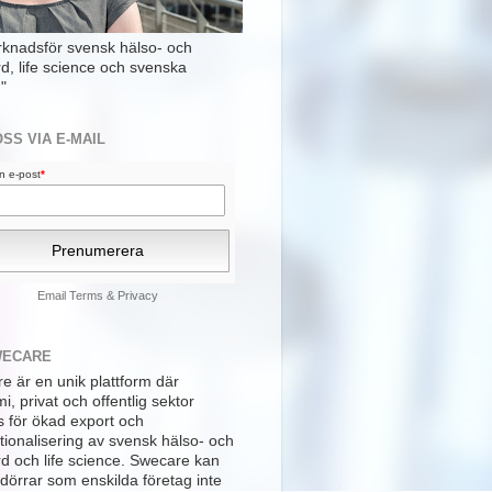
rknadsför svensk hälso- och
rd, life science och svenska
"
OSS VIA E-MAIL
din e-post
*
Email
Terms
&
Privacy
WECARE
e är en unik plattform där
, privat och offentlig sektor
s för ökad export och
tionalisering av svensk hälso- och
rd och life science. Swecare kan
dörrar som enskilda företag inte