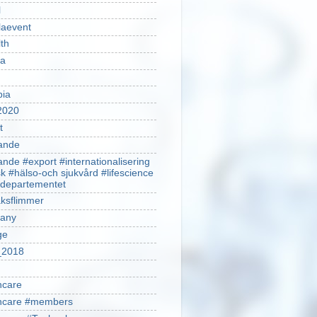
l
laevent
th
sa
pia
2020
t
ande
ande #export #internationalisering
k #hälso-och sjukvård #lifescience
ldepartementet
ksflimmer
any
ge
2018
hcare
thcare #members