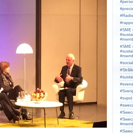
#perso
#preci
#Radio
#rappo
#SME 
#susta
#memb
#SME 
#susta
#memb
#socia
#Strålt
#susta
#sven
#Sveri
#svpol
#swec
#Sweca
#Sweca
#memb
#Sweca