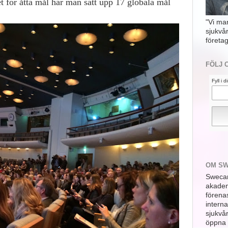
t för åtta mål har man satt upp 17 globala mål
"Vi ma
sjukvå
företag
FÖLJ 
Fyll i 
OM S
Swecar
akademi
förena
interna
sjukvå
öppna 