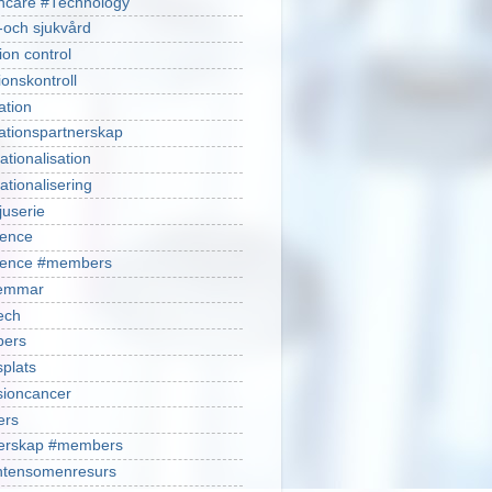
hcare #Technology
-och sjukvård
ion control
ionskontroll
ation
ationspartnerskap
ationalisation
ationalisering
juserie
ience
cience #members
emmar
ech
ers
plats
isioncancer
ers
nerskap #members
ntensomenresurs