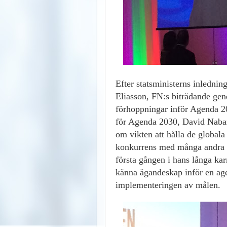
Efter statsministerns inlednin
Eliasson, FN:s biträdande gene
förhoppningar inför Agenda 20
för Agenda 2030, David Nabar
om vikten att hålla de global
konkurrens med många andra v
första gången i hans långa k
känna ägandeskap inför en age
implementeringen av målen.