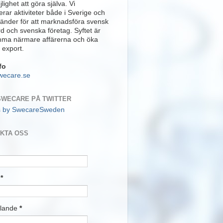
lighet att göra själva. Vi
rar aktiviteter både i Sverige och
länder för att marknadsföra svensk
rd och svenska företag. Syftet är
mma närmare affärerna och öka
 export.
fo
wecare.se
SWECARE PÅ TWITTER
s by SwecareSweden
KTA OSS
t
*
lande
*