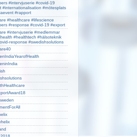
rs #intervjuserie #covid-19
t #internationalisation #mötesplats
alaevent #rapport
re #healthcare #lifescience
rs #response #covid-19 #export
re #intervjuserie #medlemmar
lhealth #healthtech #hälsoteknik
ovid-response #swedishsolutions
are40
nIndiaYearofHealth
ninIndia
ish
shsolutions
thHealthcare
portAward18
sweden
mentForAll
helix
ehelix
and
is2018