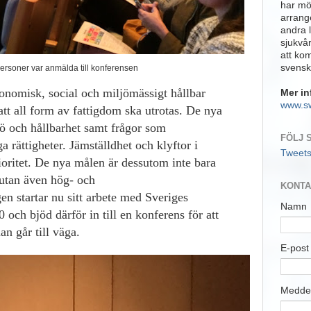
har möj
arrange
andra 
sjukvå
att ko
svensk
ersoner var anmälda till konferensen
onomisk, social och miljömässigt hållbar
Mer in
www.s
tt all form av fattigdom ska utrotas. De nya
jö och hållbarhet samt frågor som
FÖLJ 
 rättigheter. Jämställdhet och klyftor i
Tweet
ioritet. De nya målen är dessutom inte bara
 utan även hög- och
KONTA
en startar nu sitt arbete med Sveriges
Namn
ch bjöd därför in till en konferens för att
an går till väga.
E-pos
Medde