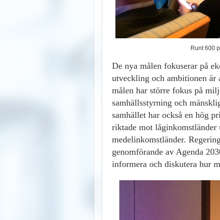
Runt 600 p
De nya målen fokuserar på ek
utveckling och ambitionen är a
målen har större fokus på mil
samhällsstyrning och mänskliga
samhället har också en hög pr
riktade mot låginkomstländer
medelinkomstländer.
Regering
genomförande av Agenda 2030 o
informera och diskutera hur m