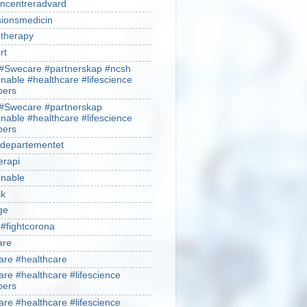
ncentreradvard
sionsmedicin
therapy
rt
#Swecare #partnerskap #ncsh
inable #healthcare #lifescience
ers
#Swecare #partnerskap
inable #healthcare #lifescience
ers
ldepartementet
erapi
inable
sk
ge
 #fightcorona
are
re #healthcare
re #healthcare #lifescience
ers
re #healthcare #lifescience