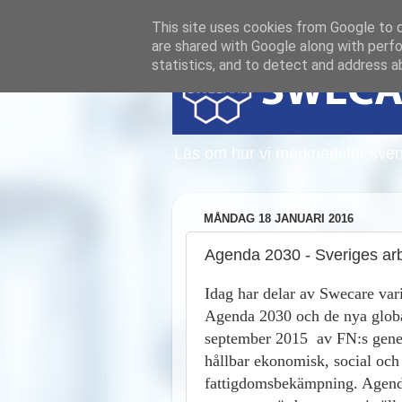
This site uses cookies from Google to de
are shared with Google along with perfo
statistics, and to detect and address a
Läs om hur vi marknadsför sven
MÅNDAG 18 JANUARI 2016
Agenda 2030 - Sveriges arb
Idag har delar av Swecare var
Agenda 2030 och de nya globa
september 2015 av FN:s gener
hållbar ekonomisk, social och 
fattigdomsbekämpning. Agen