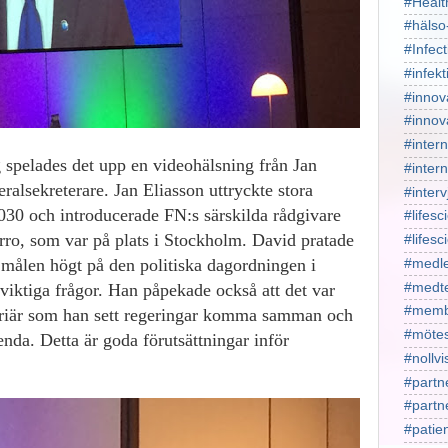
#Healt
#hälso
#Infect
#infekt
#innov
#innov
#intern
g spelades det upp en videohälsning från Jan
#intern
ralsekreterare. Jan Eliasson uttryckte stora
#interv
30 och introducerade FN:s särskilda rådgivare
#lifesc
ro, som var på plats i Stockholm. David pratade
#lifes
a målen högt på den politiska dagordningen i
#medl
#medt
iktiga frågor. Han påpekade också att det var
#memb
arriär som han sett regeringar komma samman och
#mötes
nda. Detta är goda förutsättningar inför
#nollv
#partn
#part
#patie